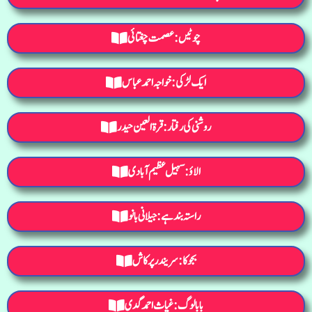
چوٹیں: عصمت چغتائی
ایک لڑکی: خواجہ احمد عباس
روشنی کی رفتار: قرۃ العین حیدر
الاؤ: سہیل عظیم آبادی
راستہ بند ہے:جیلانی بانو
بجوکا: سریندر پرکاش
بابالوگ: غیاث احمد گدی