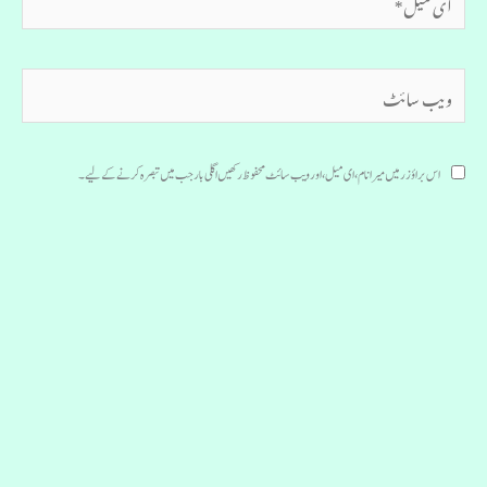
میل*
ویب
سائٹ
اس براؤزر میں میرا نام، ای میل، اور ویب سائٹ محفوظ رکھیں اگلی بار جب میں تبصرہ کرنے کےلیے۔
Copyright © [2020] [Urdu Literature]