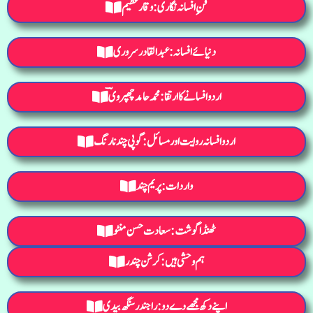
فنِ افسانہ نگاری: وقار عظیم
دنیائے افسانہ : عبدالقادر سروری
اردو افسانے کا ارتقا: محمد حامد چھپرویؔ
اردو افسانہ روایت اور مسائل : گوپی چند نارنگ
واردات: پریم چند
ٹھنڈا گوشت: سعادت حسن منٹو
ہم وحشی ہیں: کرشن چندر
اپنے دکھ مجھے دے دو: راجندرسنگھ بیدی