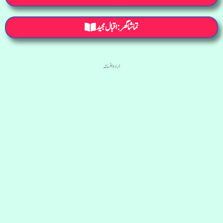
تماشا گھر: اقبال مجید
اردو افسانہ