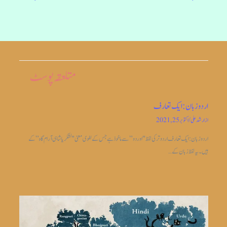
متلعقہ پوسٹ
اردو زبان: ایک تعارف
از
ارشد علی
/
اکتوبر 25, 2021
اردو زبان: ایک تعارف اردو ترکی لفظ "اوردو” سے ماخوذ ہے جس کے لغوی معنی "لشکریا شاہی آرام گاہ” کے
ہیں۔ یہ لفظ زبان کے…