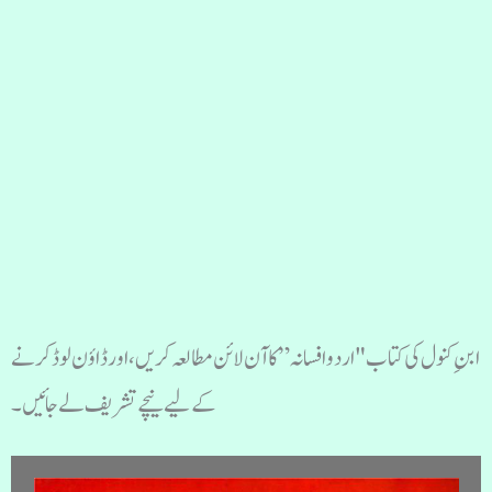
ابنِ کنول کی کتاب "اردو افسانہ” کا آن لائن مطالعہ کریں، اور ڈاؤن لوڈ کرنے
کے لیے نیچے تشریف لے جائیں۔