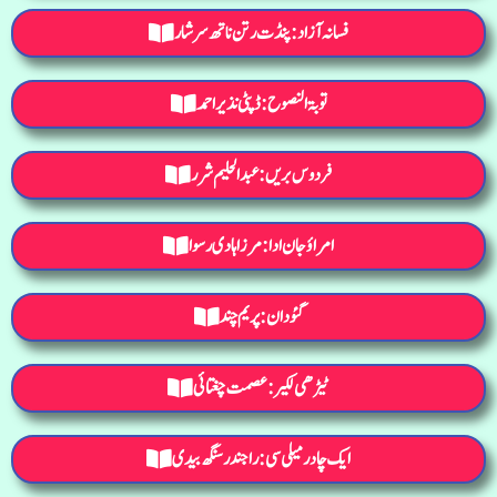
فسانہ آزاد: پنڈت رتن ناتھ سرشار
توبۃ النصوح: ڈپٹی نذیر احمد
فردوس بریں: عبدالحلیم شرر
امراؤ جان ادا: مرزا ہادی رسوا
گئودان: پریم چند
ٹیڑھی لکیر: عصمت چغتائی
ایک چادر میلی سی: راجندرسنگھ بیدی