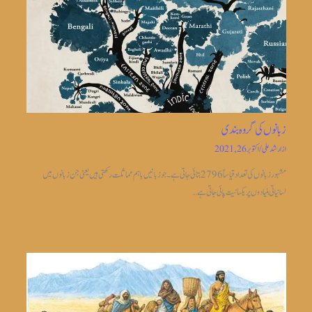
زبانوں کی گروہ بندی
از
ارشد علی
/
اکتوبر 26, 2021
مشہور زبانوں کی تعداد قیاساً2796 بتائی جاتی ہے ۔جو زبانیں باہم مماثلت رکھتی ہیں یعنی جن زبانوں میں
لسانیاتی بنیادوں پر یکسانیت پائی جاتی ہے…