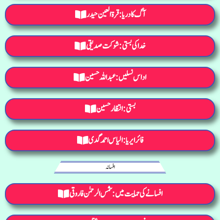
آگ کا دریا: قرۃ العین حیدر
خدا کی بستی: شوکت صدیقی
اداس نسلیں: عبداللہ حسین
بستی: انتظار حسین
فائر ایریا : الیاس احمد گدی
افسانہ
افسانے کی حمایت میں : شمس الرحمٰن فاروقی