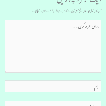
آپ کا ای میل ایڈریس شائع نہیں کیا جائے گا۔
ضروری خانوں کو
*
سے نشان زد کیا گیا ہے
یہاں
تحریر
کریں۔۔
نام
ای