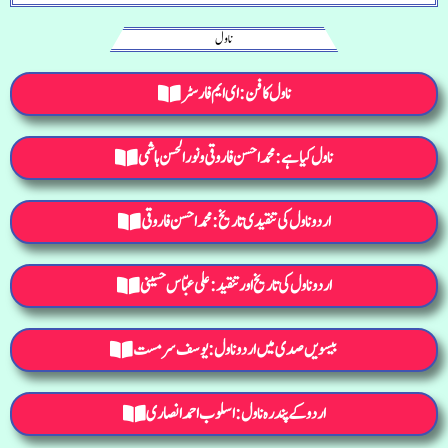
ناول
ناول کا فن : ای ایم فارسٹر
ناول کیا ہے: محمد احسن فاروقی و نورالحسن ہاشمی
اردو ناول کی تنقیدی تاریخ: محمد احسن فاروقی
اردو ناول کی تاریخ اور تنقید : علی عبّاس حسینی
بیسویں صدی میں اردو ناول: یوسف سرمست
اردو کے پندرہ ناول : اسلوب احمد انصاری