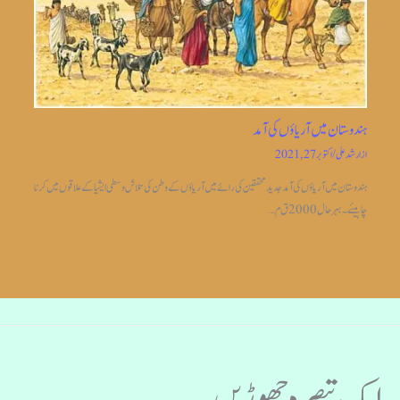
ہندوستان میں آریاؤں کی آمد
از
ارشد علی
/
اکتوبر 27, 2021
ہندوستان میں آریاؤں کی آمد جدیدمحققین کی رائے میں آریاؤں کے وطن کی تلاش وسطی ایشیا کے علاقوں میں کرنا
چاہیئے۔بہر حال 2000 ق م…
ایک تبصرہ چھوڑیں