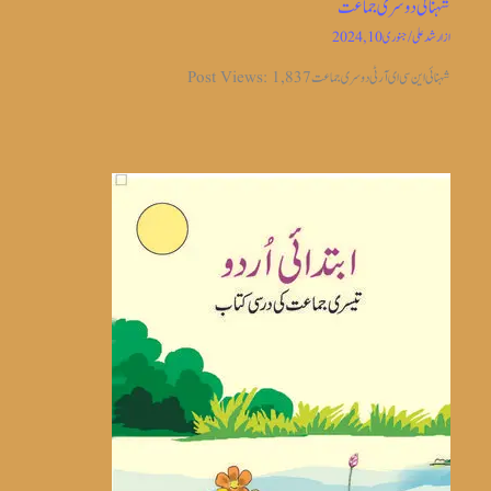
شہنائی دوسری جماعت
از
ارشد علی
/
جنوری 10, 2024
شہنائی این سی ای آر ٹی دوسری جماعت Post Views: 1,837