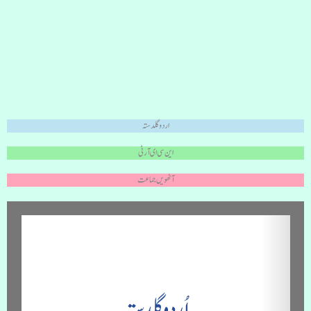
اردو گلدستہ
این سی ای آر ٹی
آٹھویں جماعت