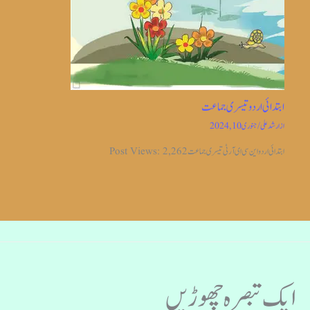
ابتدائی اردو تیسری جماعت
از
ارشد علی
/
جنوری 10, 2024
ابتدائی اردو این سی ای آر ٹی تیسری جماعت Post Views: 2,262
ایک تبصرہ چھوڑیں