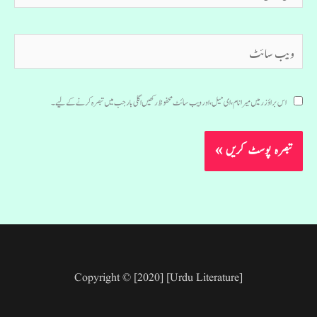
ویب
سائٹ
اس براؤزر میں میرا نام، ای میل، اور ویب سائٹ محفوظ رکھیں اگلی بار جب میں تبصرہ کرنے کےلیے۔
Copyright © [2020] [Urdu Literature]