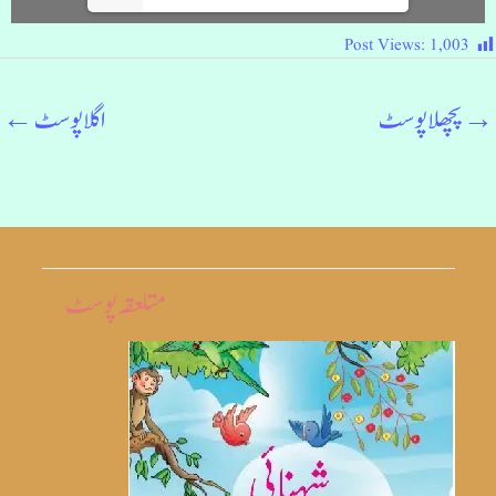
Post Views:
1,003
→
پچھلا پوسٹ
اگلا پوسٹ
←
متلعقہ پوسٹ