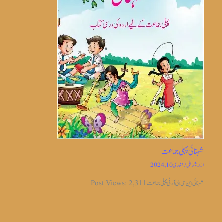
شہنائی پہلی جماعت
از
ارشد علی
/
جنوری 10, 2024
شہنائی این سی ای آر ٹی پہلی جماعت Post Views: 2,311