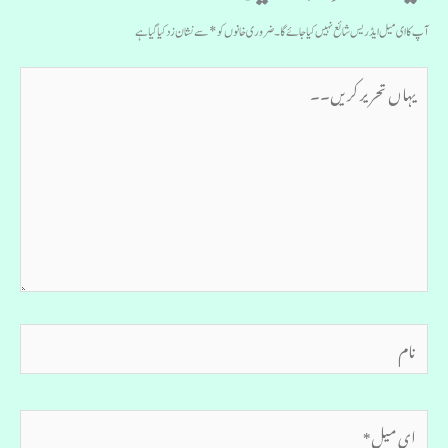
آپ کا ای میل ایڈریس شائع نہیں کیا جائے گا۔
ضروری خانوں کو
*
سے نشان زد کیا گیا ہے
یہاں
تحریر
کریں۔۔
نام
ای
میل*