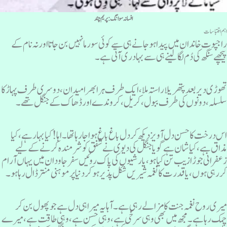
افسانہ سوانگ :پریم چند
ہم اقتباسات
اجپوت خاندان میں پیدا ہو جانے ہی سے کوئی سور ما نہیں بن جاتا اور نہ نام کے
یچھے سنگھ کی دُم لگا لینے ہی سے بہادری آتی ہے ۔
ھوڑی دیر بعد پتھریلا راستہ ملا، ایک طرف ہرا بھرا میدان ، دوسری طرف پہاڑ کا
لسلہ، دونوں کی طرف ببول، کریل، کروندے اور ڈھاک کے جنگل تھے ۔
س درخت کا حسن دل آویز دیکھ کر دل باغ باغ ہوا جار ہا تھا ۔ اہا! کیا بہار ہے، کیا
ذاق ہے، کیا شان ہے گو یا جنگل کی دیوی نے شفق کو شرمندہ کرنے کے لیے
عفرانی جوڑا زیب تن کیا ہو، یارشیوں کی پاک روئیں سفر جاودان میں یہاں آرام
ر رہی ہوں، یا قدرت کا نغمہ شیریں شکل پذیر ہوکر دنیا پر موہنی منتر ڈال رہا ہو۔
یری روح نغمہ جنت کا مزالے رہی ہے۔ آہا یہ میرا ہی دل ہے جو پھول بن کر
مک رہا ہے ۔ مجھ میں بھی وہی سرخی ہے ، وہی حسن ہے ، وہی طاقت ہے، میرے