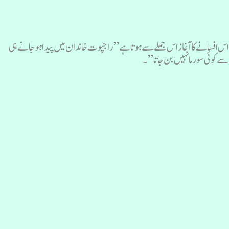
س افسانے کا آغاز اس جملے سے ہوتا ہے”راجپوت خاندان میں پیدا ہوجانےہی
ے کوئی سورما نہیں بن جاتا”۔