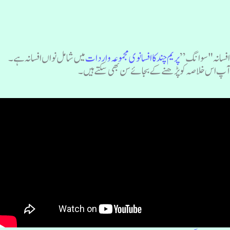
فسانہ "سوانگ”
پریم چند کا افسانوی مجموعہ واردات
میں شامل نواں افسانہ ہے۔
پ اس خلاصہ کو پڑھنے کے بجائے سن بھی سکتے ہیں۔