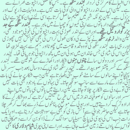
س افسانے کا مرکزی کردار
گجندر سنگھ
ہے۔ جس کا تعلق راجپوت گھرانے سے
ے۔ لیکن اس کے اندر راجپوتوں والی کوئی بات نہیں ہے۔ وہ نہایت ڈرپوک اور
زدل ہے۔ لیکن چونکہ شہرمیں تعلیم حاصل کرتا ہے اسی لئے زبان کا تیز ہے اپنی
یٹھی اور لچھےدار باتوں سےاپنی کمیوں کو چھپانے میں ماہر ہے۔
گجندر سنگھ کے جد
زرگواروکیل تھے۔
اور ان کے اندر تھوڑی بہت راجپوتوں کی خوبی موجود تھی،
یکن والد
نرندرسنگھ
نے کپڑے کی دکان کھول کراس کی بھی گنجائش نہیں چھوڑی
ور رہی بات گجندر سنگھ کی تو وہ قد و قامت میں چھوٹا اور جسم سے بہت کمزور تھا
یکن اس کی شادی جس خاندان میں ہوئی ان میں کچھ راجپوتی جوہر باقی تھا ۔ گجندر
ے سسر اوردونوں سالے
چنوں منوں
شکاراوراکھاڑے کے شوقین تھے۔ گجندر
نگھ کے خسر پنشنر صوبیدار تھے۔ گجندر سنگھ شادی کے دو سال بعد جب سسرال
ہنچا تواپنے سالوں
کے سامنے خوب شیخی بگھارتا ہے لیکن جب شکار پر جانے کی بات
تی، تو ڈر کے مارے اسے سانپ سونگھ جاتا ۔ کئی بہانوں کے باوجود بھی بات نہیں
نتی تو بے دلی سے شکار پرچلا تو جاتا ہے لیکن راستے میں باتوں ہی باتوں میں اپنے
سر اور سالوں کو صوفیانہ انداز میں اس طرح نصیحتیں کرتا ہے کہ وہ شکار کرنے کا
رادہ ترک کردیتے ہیں۔ اور ہولی کے موقع پر پٹاخوں کے ڈر سے بھاگ کر گھر چلا
اتا ہے لیکن حاضر جوابی سے آتش بازی کو بھی بےسود ثابت کردیتا ہے۔ اورایک
ات جب اس کی بیوی کی پانچ سہیلیاں سوانگ کرنے ڈاکو بن کر اسے دھمکاتی ہیں
واس کے پاوں تلے زمین کھسک جاتی ہے۔ اوراسے اپنی بیوی
شیام دلاری
کا بھی