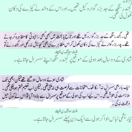
ہم نکات
جندر سنگھ کے جد بزرگواروکیل تھیں۔ اور اس کے والد نے کپڑے کی دکان
ھول لی تھی۔
افسانہ سوانگ :پریم چند
ادی کے دو سال بعد ہولی کے موقع پر گجندر سنگھ اپنے سسرال جاتا ہے۔
افسانہ سوانگ :پریم چند
یا ریشمی لباس بنواکر ہولی سے ایک دن پہلے سسرال جاتا ہے ۔