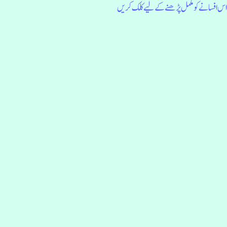
س افسانے کو مکمل پڑھنے کے لیے کلک کریں