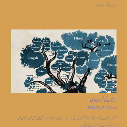
ہیں۔ یہ لفظ زبان کے…
زبانوں کی گروہ بندی
از
ارشد علی
/
اکتوبر 26, 2021
مشہور زبانوں کی تعداد قیاساً2796 بتائی جاتی ہے ۔جو زبانیں باہم مماثلت رکھتی ہیں یعنی جن زبانوں میں
لسانیاتی بنیادوں پر یکسانیت پائی جاتی ہے…