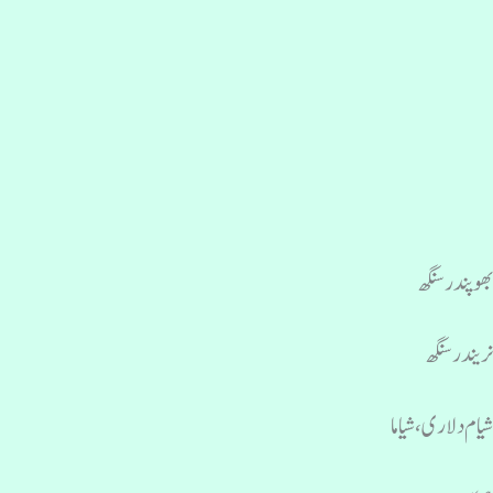
ھوپندر سنگھ
ریندر سنگھ
یام دلاری، شیاما