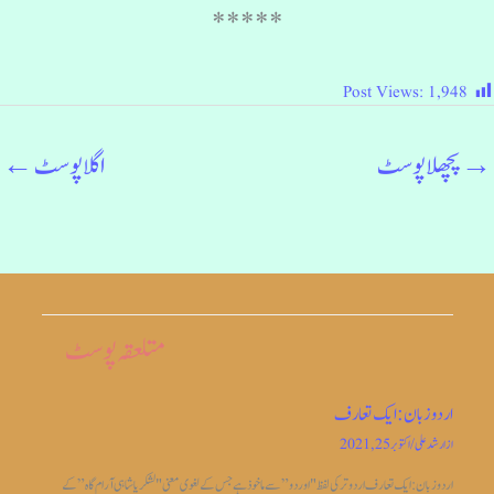
*****
Post Views:
1,948
→
پچھلا پوسٹ
اگلا پوسٹ
←
متلعقہ پوسٹ
اردو زبان: ایک تعارف
از
ارشد علی
/
اکتوبر 25, 2021
اردو زبان: ایک تعارف اردو ترکی لفظ "اوردو” سے ماخوذ ہے جس کے لغوی معنی "لشکریا شاہی آرام گاہ” کے