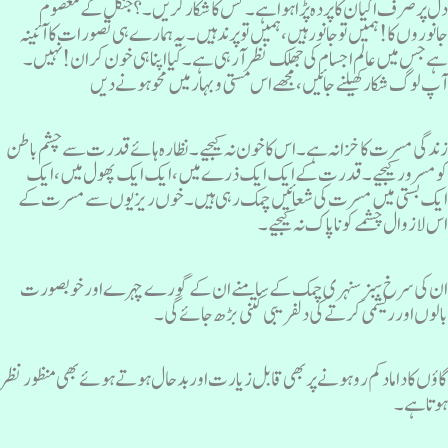
ل پر صرف اگیان کا پردہ پڑا ہوا ہے ۔ کس کا شکار کریں۔؟ جنگل کے معصوم
انوروں کا! ہمیں تو جانور ہیں ، ہمیں تو پرند ہیں ۔ یہ ہمارے ہی تصورات کا آئینہ
ے جس میں عالم اجسام کی جھلک نظر آ رہی ہے۔ کیا اپنا ہی خون کران! نہیں ۔
پ لوگ شکار کھیلنے جائیں ، مجھے اس مستی و بہار میں محو ہو نے دیں
ندگی مسرت کا خزانہ ہے۔ اس کا خون نہ کیجیے۔ نظارہ ہائے قدرت سے چشم باطن
و مسرور کیجیے۔ قدرت کے ایک ایک ذرے میں ، ایک ایک پھول میں ، ایک
یک بستی میں مسرت کی شعائیں چمک رہی ہیں ۔خوں ریزیوں سے مسرت کے
س لازوال چشمے کو نا پاک نہ کیجیے ۔
ن کی سرخ سبز سنہری چمک کے سامنے ان کے گورے چہرے اور خوبصورت
الوں اور ریشمی کرتے کی دلفریبی کتنی بڑھ جائے گی ۔
اؤں کا دامادکم رو ہونے پر بھی قابل زیارت اور بدحال ہوتے ہوئے بھی منظور نظر
وتا ہے ۔