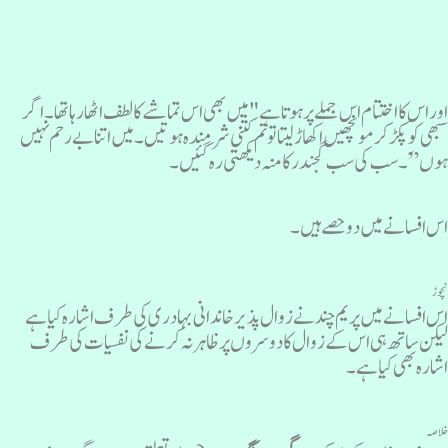
وراس کا اختتام اس جملے پرہوتا ہے "میں بھی اس تماشے کا لطف اٹھا رہا تھا ۔اگر
بھی کو پکڑکر مونچھیں اکھاڑلیتا تو تم کتنی شرمندہ ہوتیں۔ میں اتنا بے رحم نہیں
وں”َ۔ سب کی سب گجندر کا منہ دیکھتی رہ گئیں۔
س افسانے میں دو حصے ہیں ۔
چوڑ
س افسانے میں پریم چند نے زوال پذیر خاندانی بہادری کی طرف اشارہ کیا ہے
یکن ساتھ ہی اس کے زوال کا دوسروں پر ظاہر نہ کرنے کی نفسیات کی طرف
شارہ بھی کیا ہے۔
لاصہ