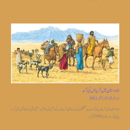
ہندوستان میں آریاؤں کی آمد
از
ارشد علی
/
اکتوبر 27, 2021
ہندوستان میں آریاؤں کی آمد جدیدمحققین کی رائے میں آریاؤں کے وطن کی تلاش وسطی ایشیا کے علاقوں میں کرنا
چاہیئے۔بہر حال 2000 ق م…