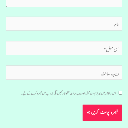
نام
ای
میل*
ویب
سائٹ
اس براؤزر میں میرا نام، ای میل، اور ویب سائٹ محفوظ رکھیں اگلی بار جب میں تبصرہ کرنے کےلیے۔