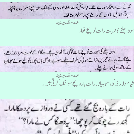
افسانہ سوانگ :پریم چند
ولی جلنے کا مہرت رات نو بجے تھا۔
افسانہ سوانگ :پریم چند
یام دلاری کی سہیلیاں رات بارہ بجے سوانگ کرتی ہیں۔