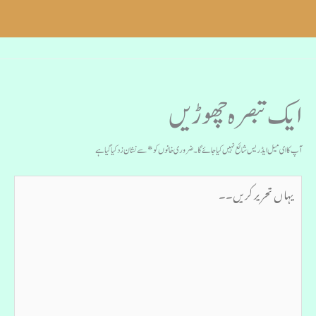
ایک تبصرہ چھوڑیں
آپ کا ای میل ایڈریس شائع نہیں کیا جائے گا۔
ضروری خانوں کو
*
سے نشان زد کیا گیا ہے
یہاں
تحریر
کریں۔۔