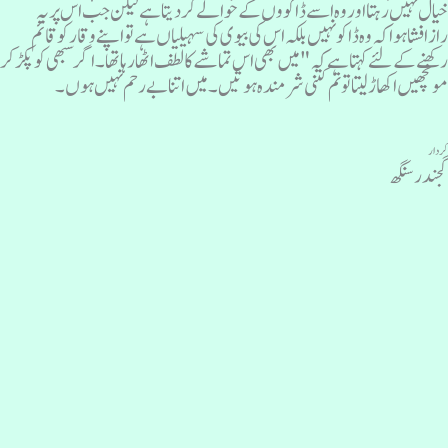
یال نہیں رہتا اور وہ اسے ڈاکووں کے حوالے کردیتا ہے لیکن جب اس پر یہ
ازافشا ہوا کہ وہ ڈاکو نہیں بلکہ اس کی بیوی کی سہیلیاں ہے تو اپنے وقار کو قائم
کھنے کے لئے کہتا ہے کہ "میں بھی اس تماشے کا لطف اٹھا رہا تھا ۔ اگر سبھی کو پکڑکر
ونچھیں اکھاڑلیتا تو تم کتنی شرمندہ ہوتیں۔ میں اتنا بے رحم نہیں ہوں ۔
ردار
جندر سنگھ