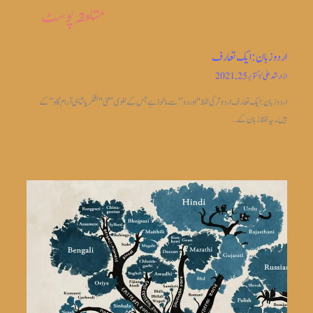
متلعقہ پوسٹ
اردو زبان: ایک تعارف
از
ارشد علی
/
اکتوبر 25, 2021
اردو زبان: ایک تعارف اردو ترکی لفظ "اوردو” سے ماخوذ ہے جس کے لغوی معنی "لشکریا شاہی آرام گاہ” کے
ہیں۔ یہ لفظ زبان کے…