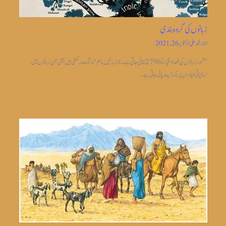
زبانوں کی گروہ بندی
از
ارشد علی
/
اکتوبر 26, 2021
مشہور زبانوں کی تعداد قیاساً2796 بتائی جاتی ہے ۔جو زبانیں باہم مماثلت رکھتی ہیں یعنی جن زبانوں میں
لسانیاتی بنیادوں پر یکسانیت پائی جاتی ہے…