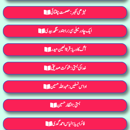
ٹیڑھی لکیر: عصمت چغتائی
ایک چادر میلی سی: راجندرسنگھ بیدی
آگ کا دریا: قرۃ العین حیدر
خدا کی بستی: شوکت صدیقی
اداس نسلیں: عبداللہ حسین
بستی: انتظار حسین
فائر ایریا : الیاس احمد گدی