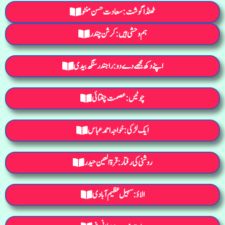
ٹھنڈا گوشت: سعادت حسن منٹو
ہم وحشی ہیں: کرشن چندر
اپنے دکھ مجھے دے دو: راجندرسنگھ بیدی
چوٹیں: عصمت چغتائی
ایک لڑکی: خواجہ احمد عباس
روشنی کی رفتار: قرۃ العین حیدر
الاؤ: سہیل عظیم آبادی