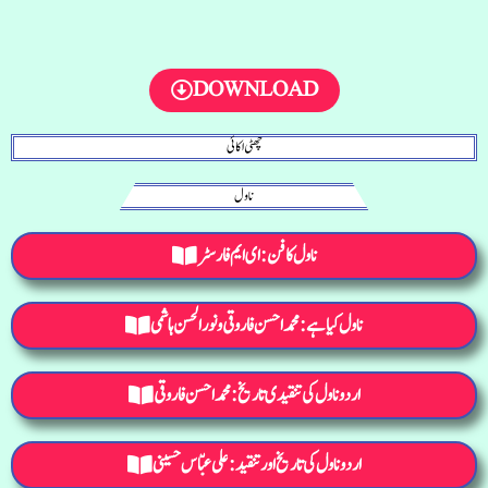
DOWNLOAD
چھٹی اکائی
ناول
ناول کا فن : ای ایم فارسٹر
ناول کیا ہے: محمد احسن فاروقی و نورالحسن ہاشمی
اردو ناول کی تنقیدی تاریخ: محمد احسن فاروقی
اردو ناول کی تاریخ اور تنقید : علی عبّاس حسینی