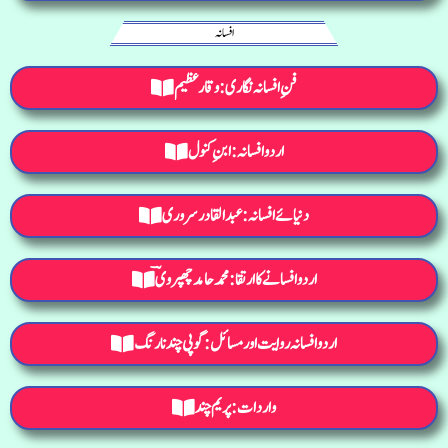
افسانہ
فنِ افسانہ نگاری: وقار عظیم
اردو افسانہ : ابنِ کنول
دنیائے افسانہ : عبدالقادر سروری
اردو افسانے کا ارتقا: محمد حامد چھپرویؔ
اردو افسانہ روایت اور مسائل : گوپی چند نارنگ
واردات: پریم چند