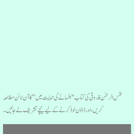
شمس الرحمٰن فاروقی کی کتاب "افسانے کی حمایت میں” کا آن لائن مطالعہ
کریں، اور ڈاؤن لوڈ کرنے کے لیے نیچے تشریف لے جائیں۔