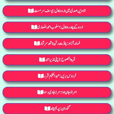
بیسویں صدی میں اردو ناول: یوسف سرمست
اردو کے پندرہ ناول : اسلوب احمد انصاری
فسانہ آزاد: پنڈت رتن ناتھ سرشار
توبۃ النصوح: ڈپٹی نذیر احمد
فردوس بریں: عبدالحلیم شرر
امراؤ جان ادا: مرزا ہادی رسوا
گئودان: پریم چند