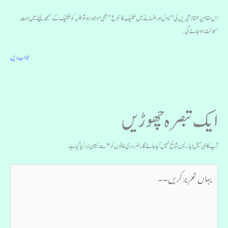
اس مقام پر ممتاز شیریں کی "ناول اور افسانے میں تکنیک کا تنوع” بھی موجود ہو تو طلبہ کو تکنیک کے سمجھ لینے میں بہت
سہولت ہوجائے گی.
جواب دیں
ایک تبصرہ چھوڑیں
آپ کا ای میل ایڈریس شائع نہیں کیا جائے گا۔
ضروری خانوں کو
*
سے نشان زد کیا گیا ہے
یہاں
تحریر
کریں۔۔