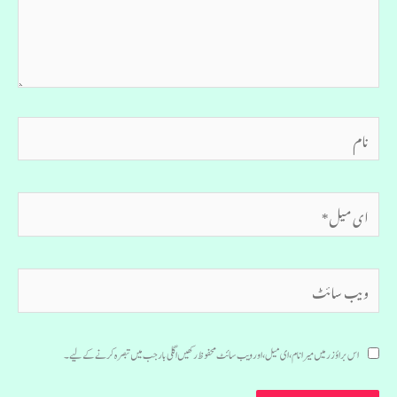
نام
ای
میل*
ویب
سائٹ
اس براؤزر میں میرا نام، ای میل، اور ویب سائٹ محفوظ رکھیں اگلی بار جب میں تبصرہ کرنے کےلیے۔