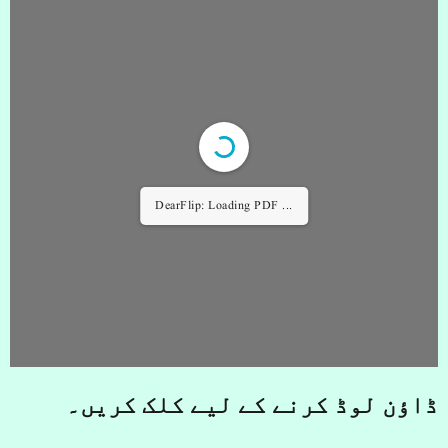
DearFlip: Loading PDF 3% ...
ڈاؤن لوڈ کرنے کے لیے کلک کریں۔