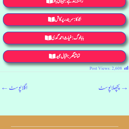
راستہ بند ہے:جیلانی بانو
بجوکا: سریندر پرکاش
بابالوگ: غیاث احمد گدی
تماشا گھر: اقبال مجید
Post Views:
2,608
→
پچھلا پوسٹ
اگلا پوسٹ
←