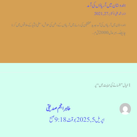
ہندوستان میں آریاؤں کی آمد
از
ارشد علی
/
اکتوبر 27, 2021
ہندوستان میں آریاؤں کی آمد جدیدمحققین کی رائے میں آریاؤں کے وطن کی تلاش وسطی ایشیا کے علاقوں میں کرنا
چاہیئے۔بہر حال 2000 ق م…
1 خیال ”افسانے کی حمایت میں“ پر
طاہرانجم صدیقی
اپریل 5, 2025 بوقت 9:18 صبح