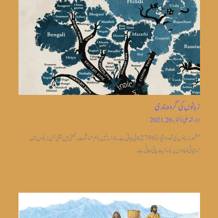
زبانوں کی گروہ بندی
از
ارشد علی
/
اکتوبر 26, 2021
مشہور زبانوں کی تعداد قیاساً2796 بتائی جاتی ہے ۔جو زبانیں باہم مماثلت رکھتی ہیں یعنی جن زبانوں میں
لسانیاتی بنیادوں پر یکسانیت پائی جاتی ہے…