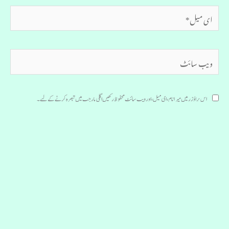
ای
میل*
ویب
سائٹ
اس براؤزر میں میرا نام، ای میل، اور ویب سائٹ محفوظ رکھیں اگلی بار جب میں تبصرہ کرنے کےلیے۔
Copyright © [2020] [Urdu Literature]