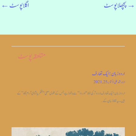
→
پچھلا پوسٹ
اگلا پوسٹ
←
متلعقہ پوسٹ
اردو زبان: ایک تعارف
از
ارشد علی
/
اکتوبر 25, 2021
اردو زبان: ایک تعارف اردو ترکی لفظ "اوردو” سے ماخوذ ہے جس کے لغوی معنی "لشکریا شاہی آرام گاہ” کے
ہیں۔ یہ لفظ زبان کے…