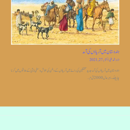
ہندوستان میں آریاؤں کی آمد
از
ارشد علی
/
اکتوبر 27, 2021
ہندوستان میں آریاؤں کی آمد جدیدمحققین کی رائے میں آریاؤں کے وطن کی تلاش وسطی ایشیا کے علاقوں میں کرنا
چاہیئے۔بہر حال 2000 ق م…