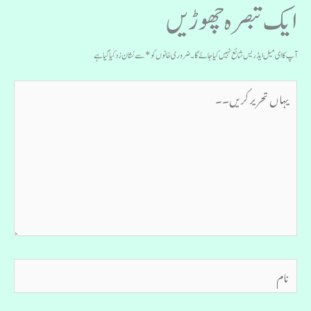
ایک تبصرہ چھوڑیں
آپ کا ای میل ایڈریس شائع نہیں کیا جائے گا۔
ضروری خانوں کو
*
سے نشان زد کیا گیا ہے
یہاں
تحریر
کریں۔۔
نام