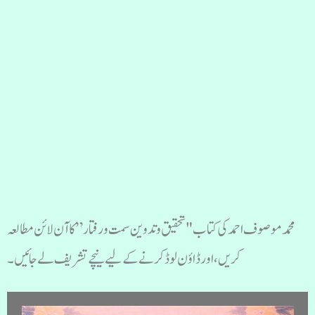
محمد موصوف احمد کی کتاب "تحقیق و تدوین سمت و رفتار” کا آن لائن مطالعہ
کریں، اور ڈاؤن لوڈ کرنے کے لیے نیچے تشریف لے جائیں۔