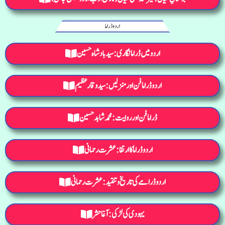
اردو ڈراما
اردو میں ڈرامانگاری: سید بادشاہ حسین
اردو ڈراما فن اور منزلیں: سید وقار عظیم
ڈراما فن اور روایت : محمد شاہد حسین
اردو ڈراما کا ارتقا: عشرت رحمانی
اردو ڈرامےکی تاریخ و تنقید: عشرت رحمانی
یہودی کی لڑکی: آغاحشر