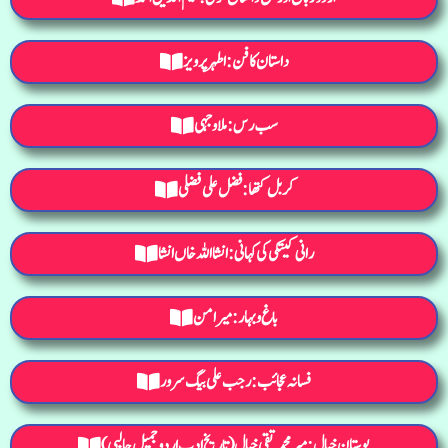
داستان کا فن : اطہر پرویز
سب رس : ملا وجہی
کربل کتھا : فضل علی فضلی
رانی کیتکی کی کہانی : انشااللہ خاں انشا
باغ و بہار: میر امن
فسانہ عجائب : رجب علی بیگ سرور
بوستانِ خیال: میر محمد تقی خیال(تاریخ ادب اردو جمیل جالبی)