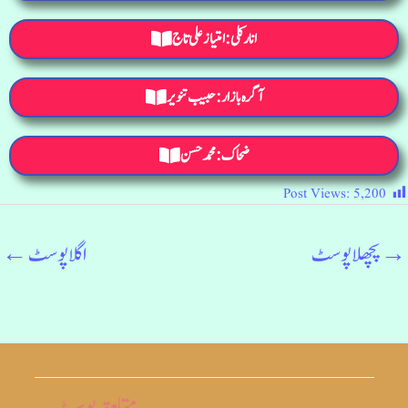
انارکلی: امتیازعلی تاج
آگرہ بازار: حبیب تنویر
ضحاک: محمد حسن
Post Views:
5,200
→
پچھلا پوسٹ
اگلا پوسٹ
←
متلعقہ پوسٹ