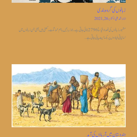
زبانوں کی گروہ بندی
از
ارشد علی
/
اکتوبر 26, 2021
مشہور زبانوں کی تعداد قیاساً2796 بتائی جاتی ہے ۔جو زبانیں باہم مماثلت رکھتی ہیں یعنی جن زبانوں میں
لسانیاتی بنیادوں پر یکسانیت پائی جاتی ہے…
ہندوستان میں آریاؤں کی آمد