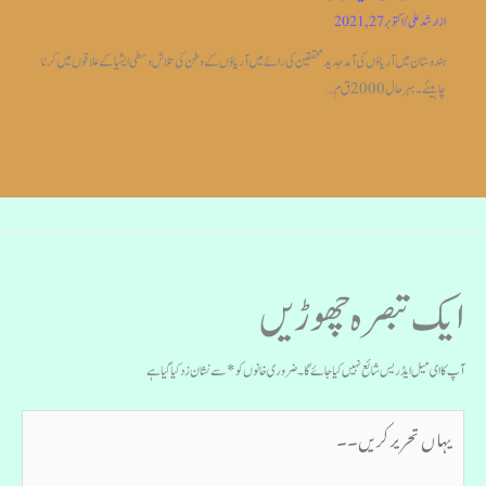
از
ارشد علی
/
اکتوبر 27, 2021
ہندوستان میں آریاؤں کی آمد جدیدمحققین کی رائے میں آریاؤں کے وطن کی تلاش وسطی ایشیا کے علاقوں میں کرنا
چاہیئے۔بہر حال 2000 ق م…
ایک تبصرہ چھوڑیں
آپ کا ای میل ایڈریس شائع نہیں کیا جائے گا۔
ضروری خانوں کو
*
سے نشان زد کیا گیا ہے
یہاں
تحریر
کریں۔۔