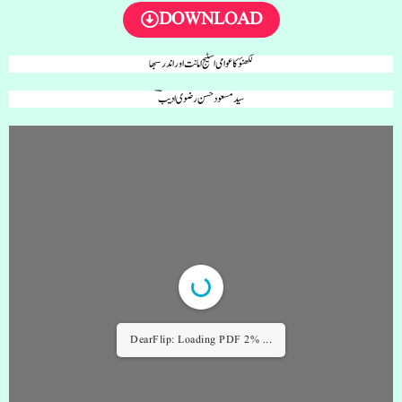
DOWNLOAD
لکھنؤ کا عوامی اسٹیج امانت اور اندرسبھا
سید مسعود حسن رضوی ادیبؔ
DearFlip: Loading PDF 2% ...