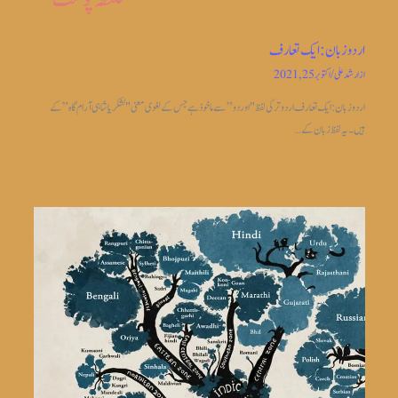
اردو زبان: ایک تعارف
از
ارشد علی
/
اکتوبر 25, 2021
اردو زبان: ایک تعارف اردو ترکی لفظ "اوردو” سے ماخوذ ہے جس کے لغوی معنی "لشکریا شاہی آرام گاہ” کے
ہیں۔ یہ لفظ زبان کے…