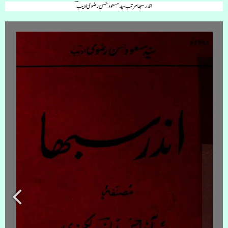
اندر سبھا مرتب سید مسعود حسن رضوی ادیبؔ