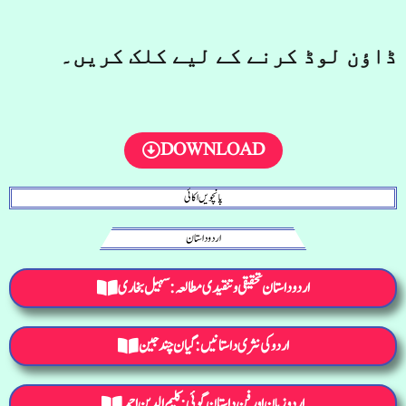
ڈاؤن لوڈ کرنے کے لیے کلک کریں۔
DOWNLOAD
پانچویں اکائی
اردو داستان
اردو داستان تحقیقی و تنقیدی مطالعہ: سہیل بخاری
اردو کی نثری داستانیں: گیان چند جین
اردو زبان اور فن داستان گوئی: کلیم الدین احمد