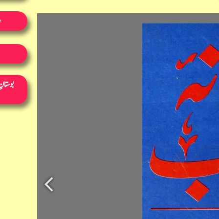
ر
بوستانِ