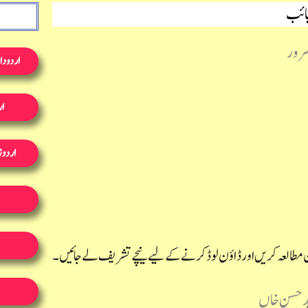
جائب
رور
اردو دا
ار
اردو ز
ن مطالعہ کریں اور ڈاؤن لوڈ کرنے کے لیے نیچے تشریف لے جائیں۔
ید حسن خاں