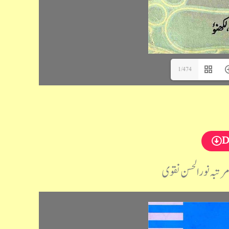
1/474
D
رتبہ نور الحسن نقوی