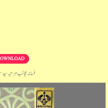
OWNLOAD
فسانہ عجائب مرتبہ سید 