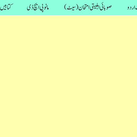
اردو
صوبائی اہلیتی امتحان (سیٹ)
مانو پی ایچ ڈی
کتابیں