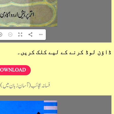
ڈاؤن لوڈ کرنے کے لیے کلک کریں۔
OWNLOAD
فسانہ عجائب (آسان زبان میں) م