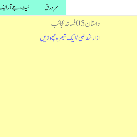
واد
سرِ ورق
نیٹ، جے آر ایف 
ر
داستان 05 فسانہ عجائب
ائیں۔
از
ارشد علی
/
ایک تبصرہ چھوڑیں