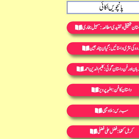
پانچویں اکائی
ستان تحقیقی و تنقیدی مطالعہ: سہیل بخاری
دو کی نثری داستانیں : گیان چند جین
بان اور فن داستان گوئی: کلیم الدین احمد
داستان کا فن : اطہر پرویز
سب رس: ملا وجہی
کربل کتھا : فضل علی فضلی