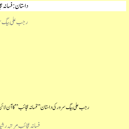
داستان : فسانہ ع
رجب علی بیگ س
رجب علی بیگ سرور کی داستان ” فسانہ عجائب” کاآن لائ
فسانہ عجائب مرتبہ رش