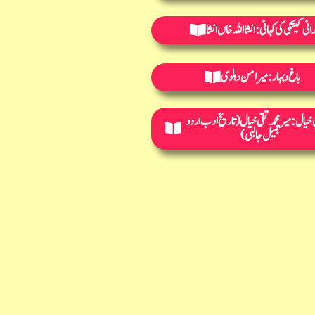
انی کیتکی کی کہانی : انشااللہ خاں انشا
باغ و بہار : میر امن دہلوی
 خیال: میر محمد تقی خیال(تاریخ ادب اردو
جمیل جالبی)