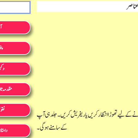
عناصر
آب
پن
دکن 
مقدمہ تار
نقوش
نے کے لیے تھوڑا انتظار کریں یا ریفریش کریں۔ جلد ہی آپ
کے سامنے ہوگی۔
داستا