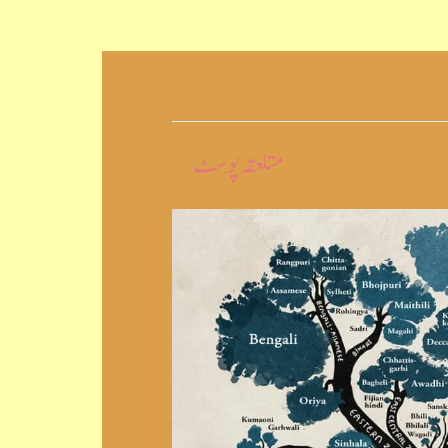
متلعقہ پوسٹ