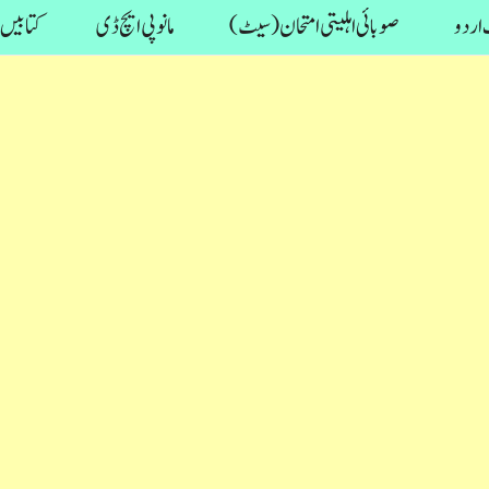
اردو
صوبائی اہلیتی امتحان (سیٹ)
مانو پی ایچ ڈی
کتابیں