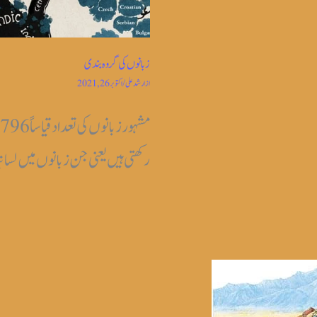
زبانوں کی گروہ بندی
از
ارشد علی
/
اکتوبر 26, 2021
رکھتی ہیں یعنی جن زبانوں میں لسانی