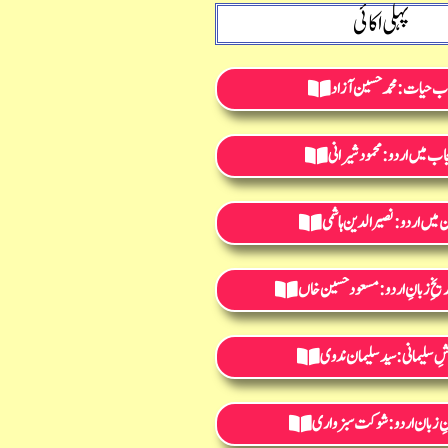
پہلی اکائی
 حیات: محمد حسین آزاد
جاب میں اردو: محمود شیرانی
میں اردو: نصیرالدین ہاشمی
یخِ زبانِ اردو: مسعود حسین خاں
ِ سلیمانی:سیدسلیمان ندوی
نِ زبان اردو:شوکت سبزواری