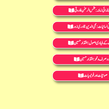
ابتدائی زمانہ: شمس الرحمٰن فاروقی
ی لسانیات: محی الدین قادری زور
 کے بنیادی اصول : اقتدار حسین
و صرف و نحو: اقتدار حسین
صوتیات اور فونیمیات