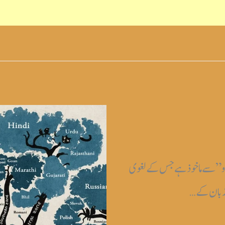
دو” سے ماخوذ ہے جس کے لغوی
ظ زبان کے…