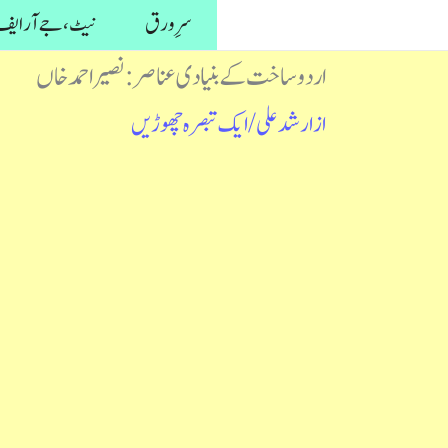
واد
سرِ ورق
نیٹ، جے آر ایف 
ر
اردو ساخت کے بنیادی عناصر : نصیر احمد خاں
ائیں۔
از
ارشد علی
/
ایک تبصرہ چھوڑیں