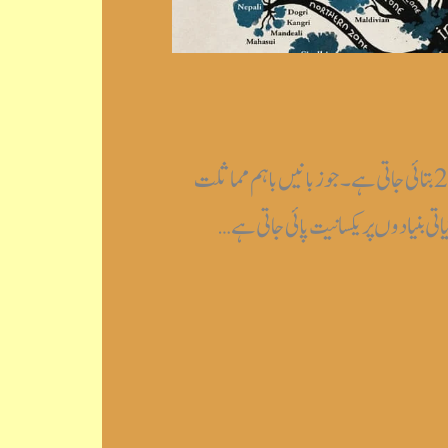
مشہور زبانوں کی تعداد قیاساً2796 بتائی جاتی ہے ۔جو زبانیں باہم مماثلت
اتی بنیادوں پر یکسانیت پائی جاتی ہے…