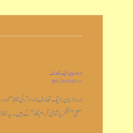
اردو زبان: ایک تعارف
از
ارشد علی
/
اکتوبر 25, 2021
اردو زبان: ایک تعارف اردو ترکی لفظ "اور
معنی "لشکریا شاہی آرام گاہ” کے ہیں۔ یہ لف