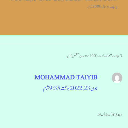
چاہیئے۔بہر حال 2000 ق م…
3 خیالات ”موک ٹیسٹ (100 سوالات پر مشتمل)“ پر
MOHAMMAD TAIYIB
جون 23, 2022 بوقت 9:35 شام
بہت ہی کار آمد ،جزاک اللہ