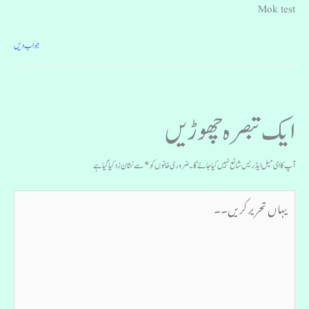
Mok test
جواب دیں
ایک تبصرہ چھوڑیں
آپ کا ای میل ایڈریس شائع نہیں کیا جائے گا۔
ضروری خانوں کو
*
سے نشان زد کیا گیا ہے
یہاں
تحریر
کریں۔۔