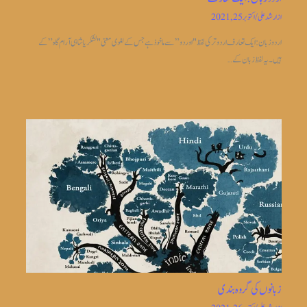
از
ارشد علی
/
اکتوبر 25, 2021
اردو زبان: ایک تعارف اردو ترکی لفظ "اوردو” سے ماخوذ ہے جس کے لغوی معنی "لشکریا شاہی آرام گاہ” کے
ہیں۔ یہ لفظ زبان کے…
زبانوں کی گروہ بندی