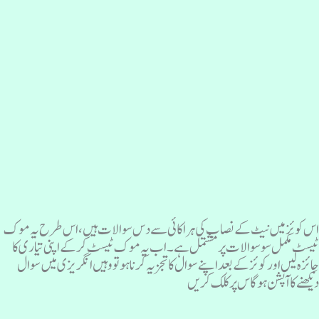
س کوئز میں نیٹ کے نصاب کی ہراکائی سے دس سوالات ہیں، اس طرح یہ موک
یسٹ مکمل سو سوالات پر مشتمل ہے۔ اب یہ موک ٹیسٹ کرکے اپنی تیاری کا
ائزہ لیں اور کوئز کے بعد اپنے سوال کا تجزیہ کرنا ہو تو وہیں انگریزی میں سوال
یکھنے کا آپشن ہوگاس پر کلک کریں