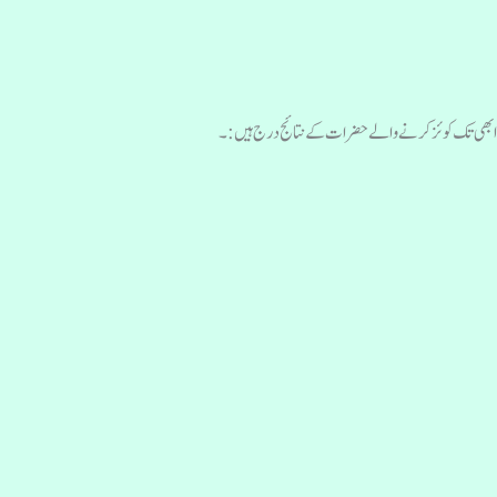
بھی تک کوئز کرنے والے حضرات کے نتائج درج ہیں:۔