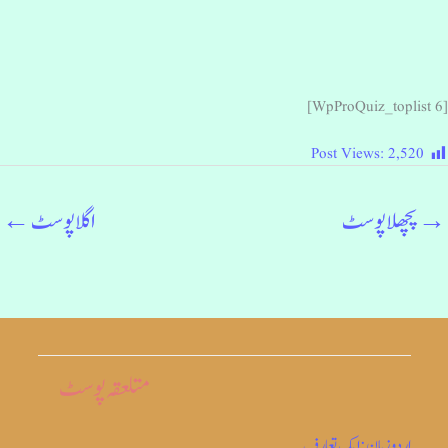
[WpProQuiz_topli
Post Views:
2,520
→
پچھلا پوسٹ
اگلا پوسٹ
←
متلعقہ پوسٹ
اردو زبان: ایک تعارف