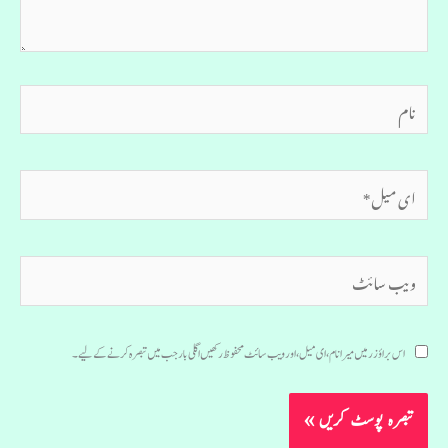
نام
ای
میل*
ویب
سائٹ
اس براؤزر میں میرا نام، ای میل، اور ویب سائٹ محفوظ رکھیں اگلی بار جب میں تبصرہ کرنے کےلیے۔