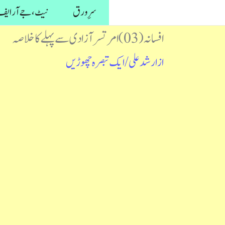
واد
سرِ ورق
نیٹ، جے آر ایف 
ر
افسانہ (03) امرتسر آزادی سے پہلے کا خلاصہ
ائیں۔
از
ارشد علی
/
ایک تبصرہ چھوڑیں