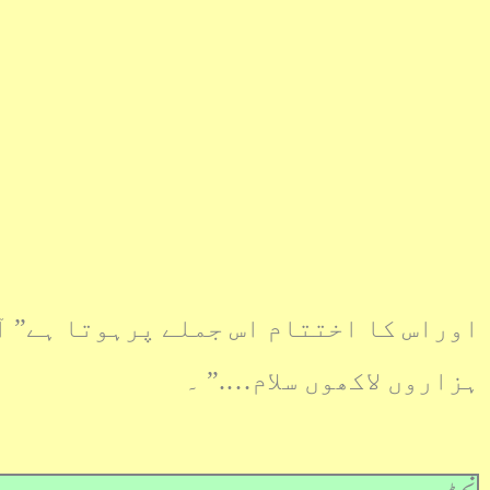
اوراس کا اختتام اس جملے پرہوتا ہے” آ
ہزاروں لاکھوں سلام….” ۔