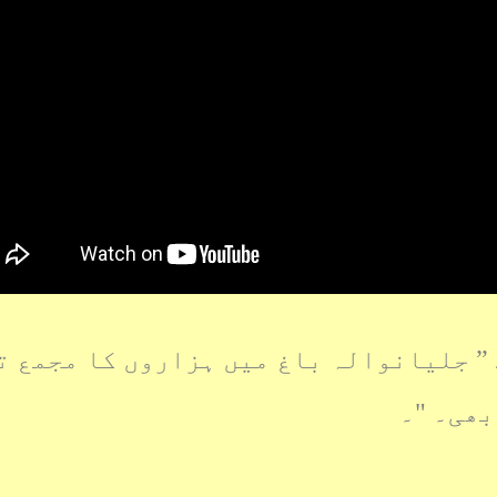
 ” جلیانوالہ باغ میں ہزاروں کا مجمع ت
بھی۔ "۔