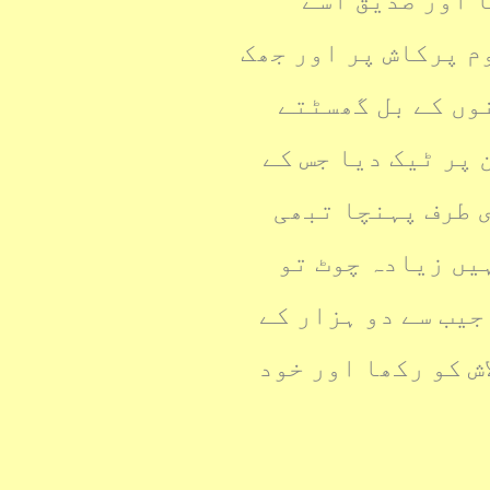
ا اور صدیق اسے
م پرکاش پر اور جھک
وں کے بل گھسٹتے
پر ٹیک دیا جس کے
 طرف پہنچا تبھی
یں زیادہ چوٹ تو
جیب سے دو ہزار کے
ش کو رکھا اور خود