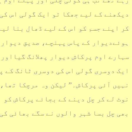
رہے تھے تب ہی گولی چلی اور پہلے اوم پ
دیکھنے کے لیے جھکا تو ایک گولی اس کی
کر اپنے جسم کو اس کے لیے ڈھال بنا لی
ہوئےدیوار کے پاس پہنچے، صدیق دیوار س
سہارے اوم پرکاش دیوار پھلانگ گیااور 
ایک دوسری گولی اس کی دوسری ٹانگ کے پ
نہیں آئی پرکاش۔” لیکن وہ مرچکا تھا، 
نوٹ لے کر چل دینے کے بجائے پرکاش کو ا
بھی چل بسا شہر والوں نے سگے بھائی کی