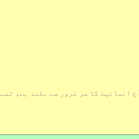
ج انسانیت کا سر غرور سے بلند ہے، تمہ