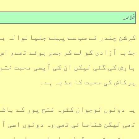
خلاصہ
کرشن چندر نے سب سے پہلے جلیانوالہ باغ
جذبہ آزادی کو لے کر جمع ہوئے تھے، اس 
بارش کی گئی لیکن ان کی آپسی محبت ختم
پرکاش کی محبت کا جذبہ ہے۔
یہ دونوں نوجوان کٹرہ فتح پور کے باشن
تھی لیکن شناسائی تھی وہ دونوں اسی آز