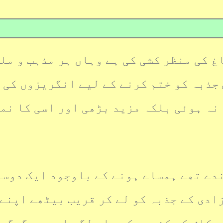
 کی منظر کشی کی ہے وہاں ہر مذہب و ملت
جذبہ کو ختم کرنے کے لیے انگریزوں کی ط
 نہ ہوئی بلکہ مزید بڑھی اور اسی کا نم
دے تھے ہمساے ہونے کے باوجود ایک دوسر
ادی کے جذبہ کو لے کر قریب بیٹھے اپنے