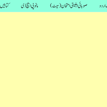
اردو
صوبائی اہلیتی امتحان (سیٹ)
مانو پی ایچ ڈی
کتابیں