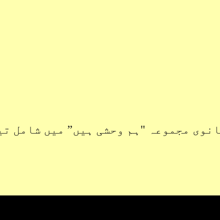
نوی مجموعہ "ہم وحشی ہیں” میں شامل تی