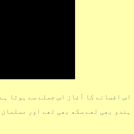
اس افسانے کا آغاز اس جملے سے ہوتا ہے
ہندو بھی تھے سکھ بھی تھے اور مسلمان 