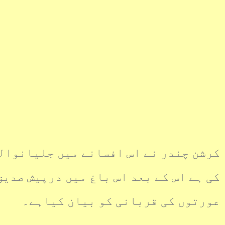
کرشن چندر نے اس افسانے میں جلیانوالہ
کی ہے اس کے بعد اس باغ میں درپیش صدی
عورتوں کی قربانی کو بیان کیاہے۔