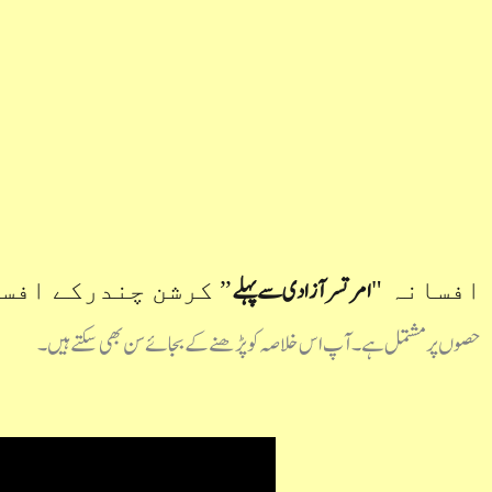
امرتسر آزادی سے پہلے
افسانہ "
” کرشن چندرکے افسا
حصوں پر مشتمل ہے۔ آپ اس خلاصہ کو پڑھنے کے بجائے سن بھی سکتے ہیں۔