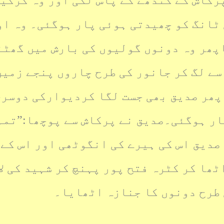
رکاش کے کندھے کے پاس لگی اور وہ گرگی
 ٹانگ کو چھیدتی ہوئی پار ہوگئی۔ وہ او
اپھر وہ دونوں گولیوں کی بارش میں گھٹن
ے لگ کر جانور کی طرح چاروں پنجے زمین 
پھر صدیق بھی جست لگا کردیوارکی دوسری
ار ہوگئی۔صدیق نے پرکاش سے پوچھا:”تمہ
صدیق اس کی ہیرے کی انگوٹھی اور اس کے 
ٹھا کر کٹرہ فتح پور پہنچ کر شہید کی لا
 طرح دونوں کا جنازہ اٹھایا۔