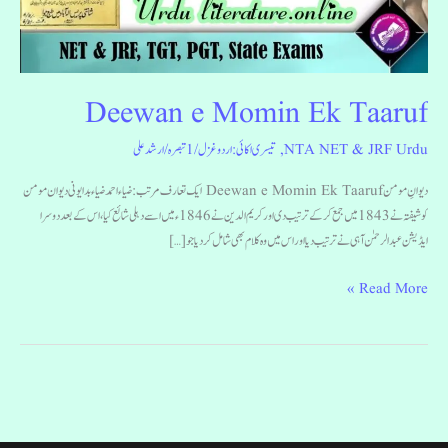
Deewan e Momin Ek Taaruf
NTA NET & JRF Urdu
,
تیسری اکائی: اردو غزل
/
1 تبصرہ
/
ارشد علی
دیوانِ مومن Deewan e Momin Ek Taaruf ایک تعارف مرتب : ضیاء احمد ضیاء بدایونی دیوان مومن
کو شیفتہ نے 1843 میں جمع کرکے ترتیب دی اور کریم الدین نے 1846ء میں اسے دہلی شائع کیا، اس کے بعد دوسرا
ایڈیشن عبدالرحمٰن آہی نے ترتیب دیا اور اس میں وہ کلام بھی شامل کردیا جو […]
Read More »