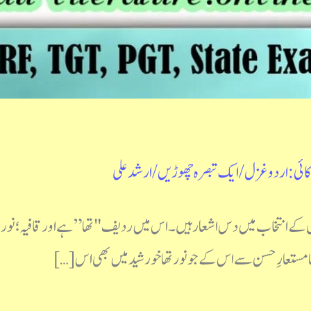
کائی: اردو غزل
/
ایک تبصرہ چھوڑیں
/
ارشد علی
زل کے انتخاب میں دس اشعار ہیں۔ اس میں ردیف "تھا” ہے اور قافیہ؛ نور،
تعارِ حسن سے اس کے جو نور تھا خورشید میں بھی اس […]