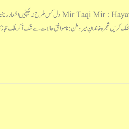
میر تقی میرؔ:حیات و خدمات ir Taqi Mir : Hayat-O-Khidmaat
لک کریں شجرہ خاندانِ میر وطن: ناموافق حالات سے تنگ آکرملک حجازک