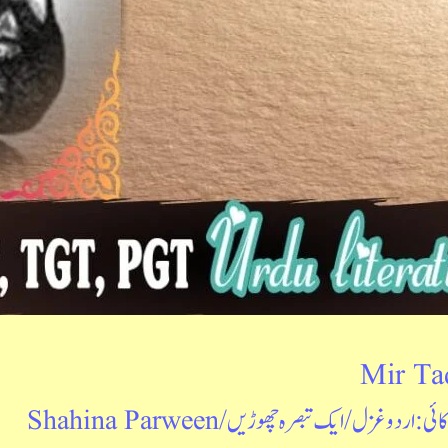
Mir Ta
کائی: اردو غزل
/
ایک تبصرہ چھوڑیں
/
Shahina Parween