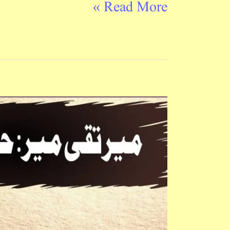
Read More »
Mir
Taqi
Mir
:
Hayat-
O-