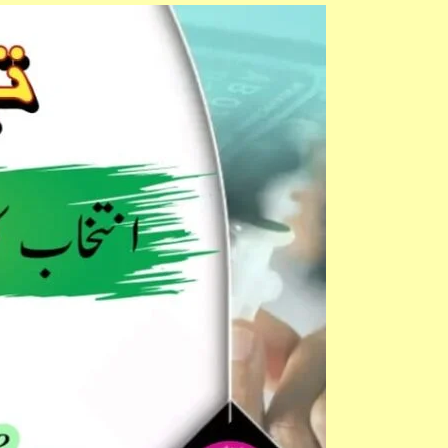
انتخابِ
کلامِ
میر
کی
ابتدائی
بیس
غزلیں