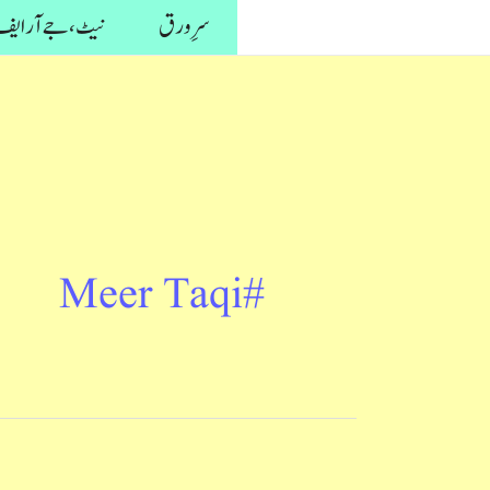
واد
سرِ ورق
نیٹ، جے آر ایف 
ر
ائیں۔
#Meer Taqi