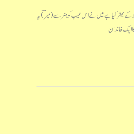
M دل کس طرح نہ کھینچیں اشعار ریختہ کے بہتر کیا ہے میں نے اس عیب کو ہنر سے (میرؔ) یہ
ا ایک خاندان