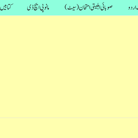
اردو
صوبائی اہلیتی امتحان (سیٹ)
مانو پی ایچ ڈی
کتابیں