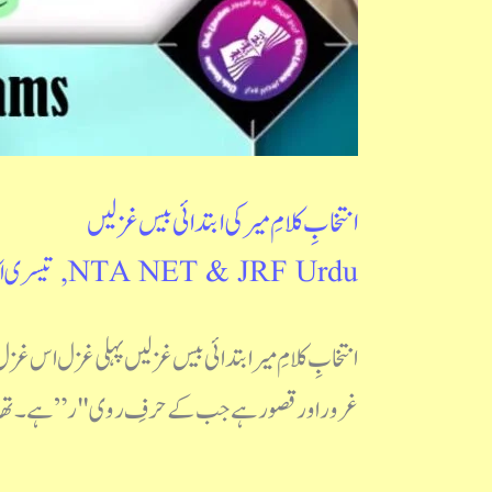
انتخابِ کلامِ میر کی ابتدائی بیس غزلیں
NTA NET & JRF Urdu
,
تیسری ا
انتخابِ کلامِ میر ابتدائی بیس غزلیں پہلی غزل اس غ
غرور اور قصور ہے جب کے حرفِ روی "ر” ہے۔ تھا مس