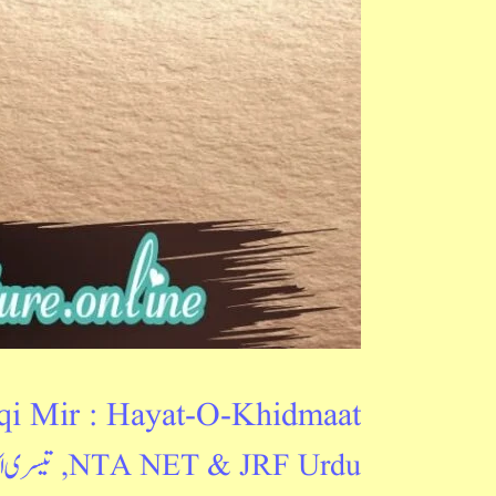
Khidmaat
qi Mir : Hayat-O-Khidmaat
NTA NET & JRF Urdu
,
تیسری ا