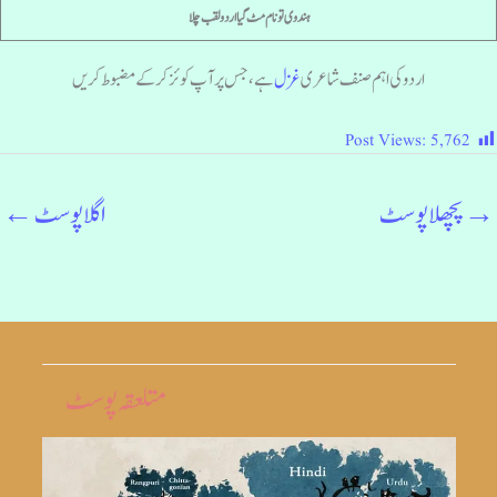
ہندوی تو نام مٹ گیا اردو لقب چلا
اردو کی اہم صنف شاعری
غزل
ہے، جس پر آپ کوئز کرکے مضبوط کریں
Post Views:
5,762
→
پچھلا پوسٹ
اگلا پوسٹ
←
متلعقہ پوسٹ