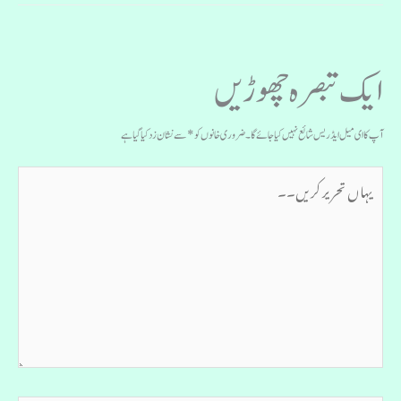
ایک تبصرہ چھوڑیں
آپ کا ای میل ایڈریس شائع نہیں کیا جائے گا۔
ضروری خانوں کو
*
سے نشان زد کیا گیا ہے
یہاں
تحریر
کریں۔۔