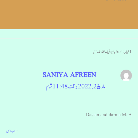
1 خیال ”اردو زبان: ایک تعارف“ پر
SANIYA AFREEN
مارچ 2, 2022 بوقت 11:48 شام
Dastan and darma M. A
جواب دیں