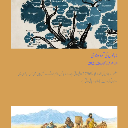
زبانوں کی گروہ بندی
از
ارشد علی
/
اکتوبر 26, 2021
مشہور زبانوں کی تعداد قیاساً2796 بتائی جاتی ہے ۔جو زبانیں باہم مماثلت رکھتی ہیں یعنی جن زبانوں میں
لسانیاتی بنیادوں پر یکسانیت پائی جاتی ہے…