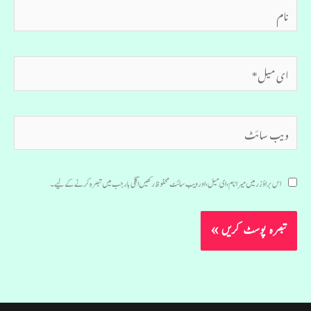
نام
ای
میل*
ویب
سائٹ
اس براؤزر میں میرا نام، ای میل، اور ویب سائٹ محفوظ رکھیں اگلی بار جب میں تبصرہ کرنے کےلیے۔