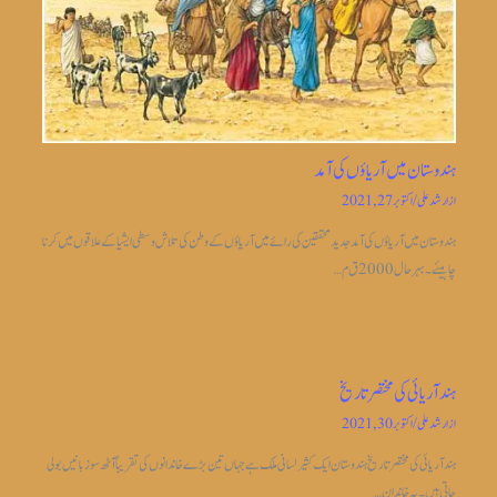
ہندوستان میں آریاؤں کی آمد
از
ارشد علی
/
اکتوبر 27, 2021
ہندوستان میں آریاؤں کی آمد جدیدمحققین کی رائے میں آریاؤں کے وطن کی تلاش وسطی ایشیا کے علاقوں میں کرنا
چاہیئے۔بہر حال 2000 ق م…
ہندآریائی کی مختصر تاریخ
از
ارشد علی
/
اکتوبر 30, 2021
ہند آریائی کی مختصر تاریخ ہندوستان ایک کثیر لسانی ملک ہے جہاں تین بڑے خاندانوں کی تقریباً آٹھ سو زبانیں بولی
جاتی ہیں۔ یہ خاندان…