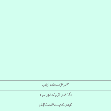
مشہورِ خلق اردو کا تھا ہندوی لقب
اگلےسفینوں بیش یہ کھاتے ہیں سب للا
شاہِ جہاں کے عہد سے خلقت کے بیچ میں