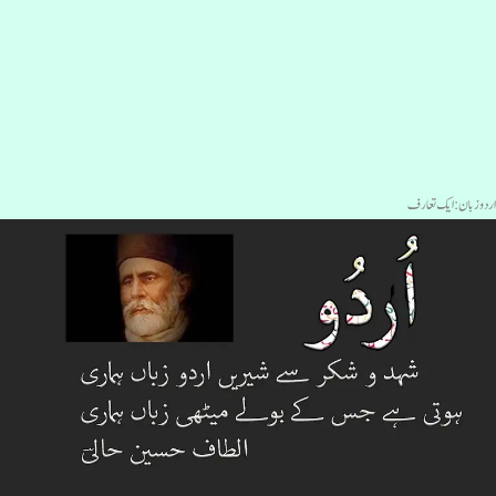
ردو زبان: ایک تعارف