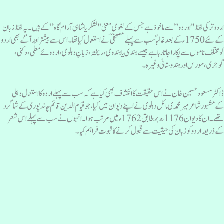
ردو ترکی لفظ "اوردو” سے ماخوذ ہے جس کے لغوی معنی "لشکریا شاہی آرام گاہ” کے ہیں۔ یہ لفظ زبان
کے لئے 1750 ء کے بعد غالباً سب سے پہلے مصحفیؔ نے استعمال کیا تھا۔اس سے بیشتر اور آگے بھی اردو
و مختلف ناموں سے پکارا جاتا رہا ہے جیسے ہندی یا ہندوی، ریختہ، زبانِ دہلوی، اردوئےمعلٰی، دکنی،
وجری، مورس اور ہندوستانی وغیرہ۔
اکٹر مسعود حسین خان نے اس حقیقت کا انکشاف بھی کیا ہے کہ سب سے پہلے اردو کا استعمال دہلی
ےمشہور شاعر میر محمدی مائل دہلوی نے اپنے دیوان میں کیا، جو قیام الدین قائم چاندپوری کے شاگرد
تھے۔ان کا دیوان 1176ھ بمطابق 1762ء میں مرتب ہوا۔ انہوں نے سب سے پہلے اس شعر
ے ذریعہ اردو کو زبان کی حیثیت سے قبول کرنے کا ثبوت فراہم کیا۔