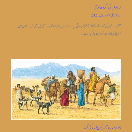
زبانوں کی گروہ بندی
از
ارشد علی
/
اکتوبر 26, 2021
مشہور زبانوں کی تعداد قیاساً2796 بتائی جاتی ہے ۔جو زبانیں باہم مماثلت رکھتی ہیں یعنی جن زبانوں میں
لسانیاتی بنیادوں پر یکسانیت پائی جاتی ہے…
ہندوستان میں آریاؤں کی آمد