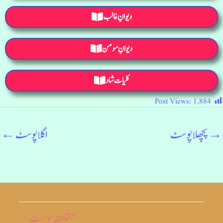
دیوانِ غالب
دیوانِ مومن
کلیات شاد
Post Views:
1,884
→
پچھلا پوسٹ
اگلا پوسٹ
←
متلعقہ پوسٹ