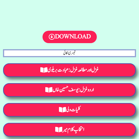
DOWNLOAD
تیسری اکائی
غزل اور مطالعہ غزل: عبادت بریلوی
اردو غزل : یوسف حسین خاں
کلیات ولی
انتخابِ کلام میر