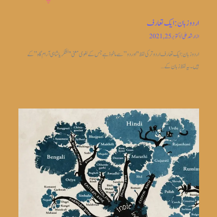
اردو زبان: ایک تعارف
از
ارشد علی
/
اکتوبر 25, 2021
اردو زبان: ایک تعارف اردو ترکی لفظ "اوردو” سے ماخوذ ہے جس کے لغوی معنی "لشکریا شاہی آرام گاہ” کے
ہیں۔ یہ لفظ زبان کے…