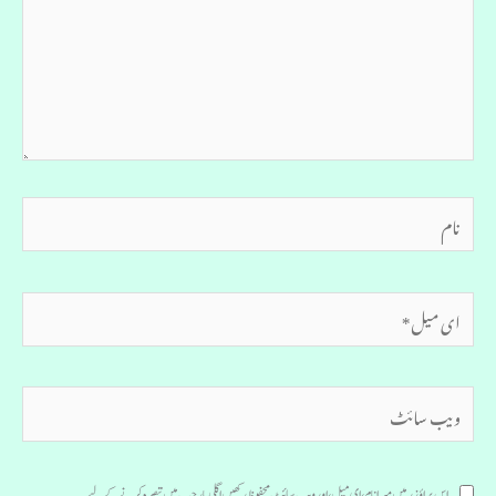
نام
ای
میل*
ویب
سائٹ
اس براؤزر میں میرا نام، ای میل، اور ویب سائٹ محفوظ رکھیں اگلی بار جب میں تبصرہ کرنے کےلیے۔