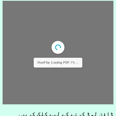
DearFlip: Loading PDF 1% ...
ڈاؤن لوڈ کرنے کے لیے کلک کریں۔