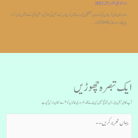
از
ارشد علی
/
اکتوبر 27, 2021
ہندوستان میں آریاؤں کی آمد جدیدمحققین کی رائے میں آریاؤں کے وطن کی تلاش وسطی ایشیا کے علاقوں میں کرنا
چاہیئے۔بہر حال 2000 ق م…
ایک تبصرہ چھوڑیں
آپ کا ای میل ایڈریس شائع نہیں کیا جائے گا۔
ضروری خانوں کو
*
سے نشان زد کیا گیا ہے
یہاں
تحریر
کریں۔۔