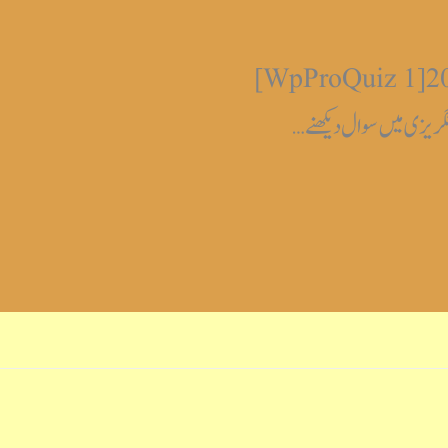
نیٹ جے آر ایف دسمبر 2020 جولائی 2021 [WpProQuiz 1]
 انگریزی میں سوال دیکھنے…