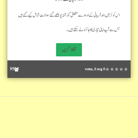
اس کوئز میں ہند آریائی کے ادوار سے متعلق گذشتہ پوچھے گئے سوالات شامل کیے گئے ہیں
جس سے آپ اپنی تیاری کا جائزہ لے سکتے ہیں۔
95
0 votes, 0 avg