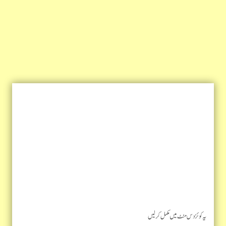
یہ کوئز دس منٹ میں مکمل کرلیں