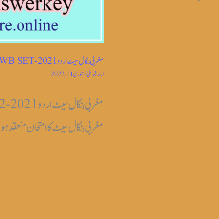
مغربی بنگال سیٹ اردو 2021-22WB SET
از
ارشد علی
/
جنوری 11, 2022
مغربی بنگال سیٹ کا امتحان منعقد ہو