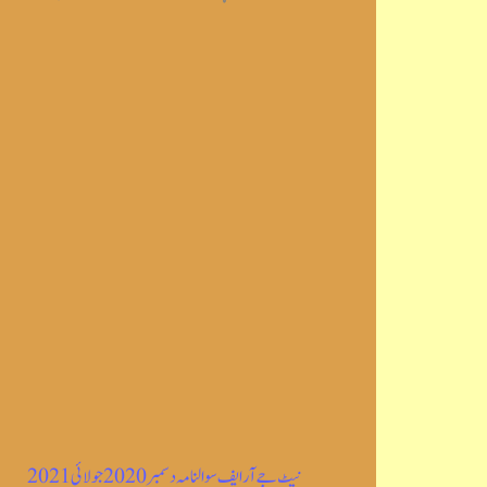
نیٹ جے آر ایف سوالنامہ دسمبر 2020 جولائی 2021