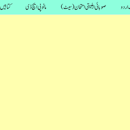
اردو
صوبائی اہلیتی امتحان (سیٹ)
مانو پی ایچ ڈی
کتابیں