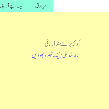
واد
سرِ ورق
نیٹ، جے آر ایف 
ر
ائیں۔
کوئز برائے ہند آریائی
از
ارشد علی
/
ایک تبصرہ چھوڑیں