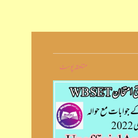
متلعقہ پوسٹ