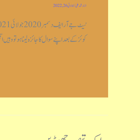
از
ارشد علی
/
جولائی 26, 2022
کوئز کے بعد اپنے سوال کا جائزہ لینا ہو تو وہیں