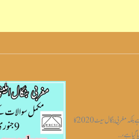
مغربی بنگال سیٹ اردو 2020 یہ کوئز نہیں ہے بلکہ مغربی بنگال سیٹ 2020 کا
 گیا ہے،…