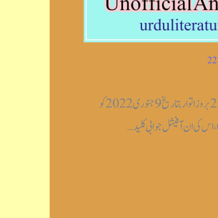
مغربی بنگال سیٹ اردو 2021-22 بروز اتوار بتاریخ 9 جنوری 2022 کو
ا، اس کی ان آفیشل جوابی کلید…