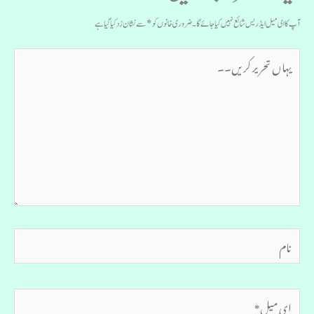
آپ کا ای میل ایڈریس شائع نہیں کیا جائے گا۔
ضروری خانوں کو
*
سے نشان زد کیا گیا ہے
یہاں
تحریر
کریں۔۔
نام
ای