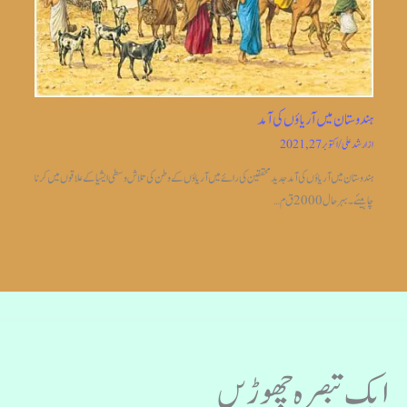
ہندوستان میں آریاؤں کی آمد
از
ارشد علی
/
اکتوبر 27, 2021
ہندوستان میں آریاؤں کی آمد جدیدمحققین کی رائے میں آریاؤں کے وطن کی تلاش وسطی ایشیا کے علاقوں میں کرنا
چاہیئے۔بہر حال 2000 ق م…
ایک تبصرہ چھوڑیں