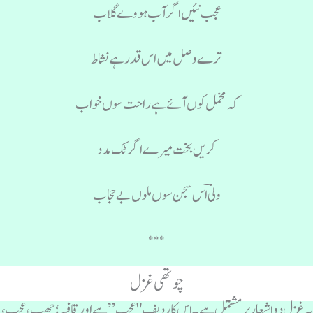
عجب نئیں اگر آب ہووے گلاب
ترے وصل میں اس قدر ہے نشاط
کہ مخمل کوں آئے ہے راحت سوں خواب
کریں بخت میرے اگر ٹک مدد
ولیؔ اس سجن سوں ملوں بے حجاب
***
چوتھی غزل
ہ غزل دو اشعار پر مشتمل ہے۔ اس کا ردیف "عجب” ہے اور قافیہ؛ چھب، عجب،