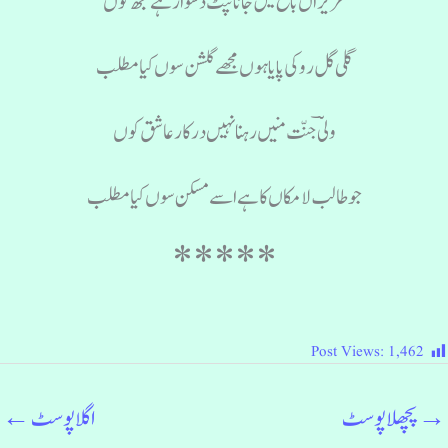
عزیزاں باغ میں جانا نپٹ دشوار ہے مجھ کوں
گلی گل رو کی پایا ہوں مجھے گلشن سوں کیا مطلب
ولیؔ جنّت منیں رہنا نہیں درکار عاشق کوں
جو طالب لامکاں کا ہے اسے مسکن سوں کیا مطلب
*****
Post Views:
1,462
→
پچھلا پوسٹ
اگلا پوسٹ
←