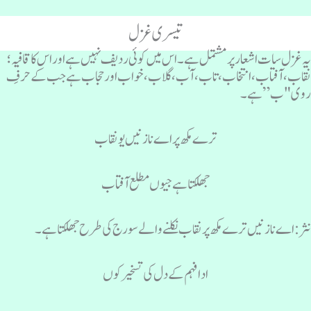
تیسری غزل
ہ غزل سات اشعار پر مشتمل ہے۔ اس میں کوئی ردیف نہیں ہے اور اس کا قافیہ؛
قاب، آفتاب، انتخاب، تاب، آب، گلاب، خواب اور حجاب ہے جب کے حرفِ
وی "ب” ہے۔
ترے مکھ پر اے نازنیں یو نقاب
جھلکتا ہے جیوں مطلع آفتاب
ثر: اے نازنیں ترے مکھ پر نقاب نکلنے والے سورج کی طرح جھلکتا ہے۔
ادا فہم کے دل کی تسخیر کوں