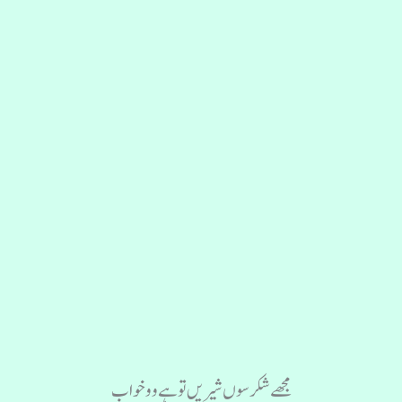
مجھے شکر سوں شیریں توہے وو خواب