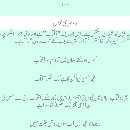
***
دوسری غزل
ہ غزل نو اشعار پر مشتمل ہے۔ اس کا ردیف "آفتاب” ہے اور قافیہ؛ سر، اخگر، پر،
سطر، بھیتر، کر، خاکستر، اختر اور کمتر ہے جب کے حرفِ روی "ر” ہے۔
کیوں ہوسکے جہاں میں تراہم سر آفتاب
تجھ حسن کی اگن کا ہے یک اخگر آفتاب
نثر: آفتاب جہاں میں کیوں ترا ہم سر (مقابل) ہوسکے; آفتاب تو تیرے حسن کی
اگن (اگنی) کا ایک اخگر (انگارہ)ہے
دیکھا جو تجھ کوں آپ سوں روشن جگت منیں