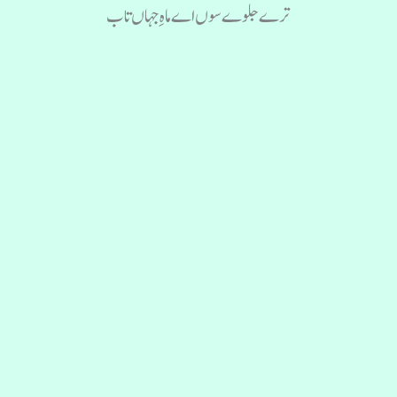
ترے جلوے سوں اے ماہِ جہاں تاب