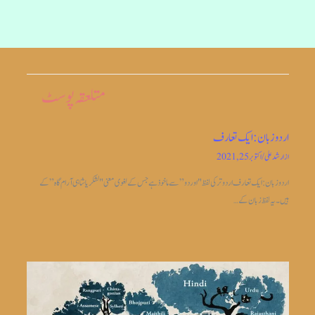
متلعقہ پوسٹ
اردو زبان: ایک تعارف
از
ارشد علی
/
اکتوبر 25, 2021
اردو زبان: ایک تعارف اردو ترکی لفظ "اوردو” سے ماخوذ ہے جس کے لغوی معنی "لشکریا شاہی آرام گاہ” کے
ہیں۔ یہ لفظ زبان کے…