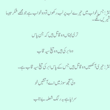
ثر: جس خواب میں تیرے لب پر لب رکھوں تو وہ خواب ہے جو مجھے شکر جیسا
یریں لگے۔
تری نیناں وہ قاتل ہیں کہ جن پاس
وہ ابر کی ہیں وہ تیغ سیہ قاب
ثر: تیری آنکھیں وہ قاتل ہیں جس کے پاس ابر کی تیغ سیہ قاب ہے۔
ولیؔ تجھ سوز میں اے آتشیں خو
سراپا ہے بہ رنگ شعلہ بے تاب