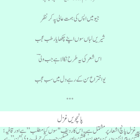
جیو میں اپس کی ہمت عالی پہ کر نظر
شیریں لباں سوں اپنے چکھایا رطب عجب
اس شعر کی یہ طرح نکالا ہے جب ولیؔ
یو اختراع سن کے رہے دل میں سب عجب
***
پانچویں غزل
ہ غزل پانچ اشعار پر مشتمل ہے۔ اس کا ردیف "سوں کیا مطلب” ہے اور قافیہ؛
لشن، پیراہن، درپن، معدن، گلشن، اور مسکن جب کے حرفِ روی "ن” ہے