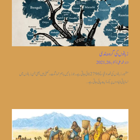
زبانوں کی گروہ بندی
از
ارشد علی
/
اکتوبر 26, 2021
مشہور زبانوں کی تعداد قیاساً2796 بتائی جاتی ہے ۔جو زبانیں باہم مماثلت رکھتی ہیں یعنی جن زبانوں میں
لسانیاتی بنیادوں پر یکسانیت پائی جاتی ہے…