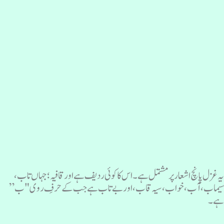
ہ غزل پانچ اشعار پر مشتمل ہے۔ اس کا کوئی ردیف ہے اور قافیہ؛ جہاں تاب،
یماب، آب، خواب، سیہ قاب، اور بے تاب ہے جب کے حرفِ روی "ب”
ے۔