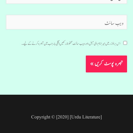
میل*
ویب
سائٹ
اس براؤزر میں میرا نام، ای میل، اور ویب سائٹ محفوظ رکھیں اگلی بار جب میں تبصرہ کرنے کےلیے۔
Copyright © [2020] [Urdu Literature]