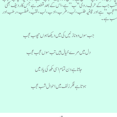
ب جب کے حرفِ روی "ب” ہے، اس کے بعد قطعہ ہے جس کا ردیف بھی
عجب” ہے اور قافیہ طلب، لب، طرب، ادب، لب، لقب، غضب، رطب اور
ب ہے۔
جب سوں وہ نازنیں کی میں دیکھا ہوں چھب عجب
دل میں مرے خیال ہیں تب سوں عجب عجب
جاتا ہے دن تمام اسی مکھ کی یاد میں
ہوتا ہے فکرزلف میں احوال شب عجب