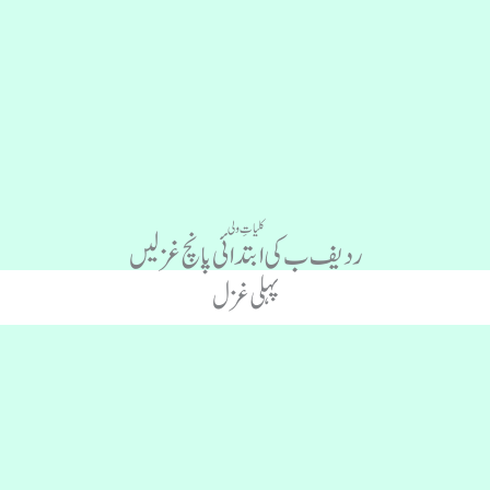
کلیاتِ ولی
ردیف ب کی ابتدائی پانچ غزلیں
پہلی غزل