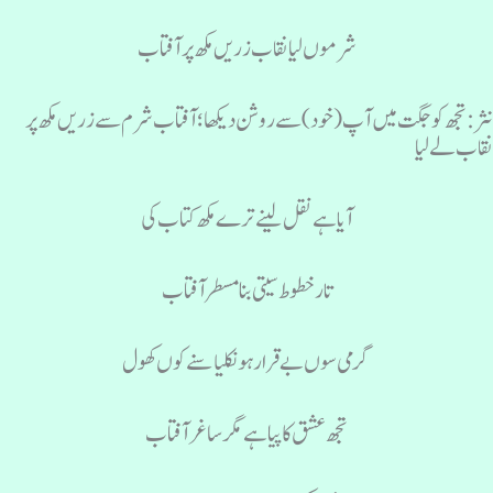
شرموں لیا نقاب زریں مکھ پر آفتاب
ثر: تجھ کو جگت میں آپ (خود) سے روشن دیکھا؛ آفتاب شرم سے زریں مکھ پر
قاب لے لیا
آیا ہے نقل لینے ترے مکھ کتاب کی
تار خطوط سیتی بنا مسطر آفتاب
گرمی سوں بے قرار ہو نکلیا سنے کوں کھول
تجھ عشق کا پیا ہے مگر ساغر آفتاب