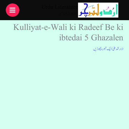
واد
Urdu Literature
ر
محنت کامیابی کا ضامن
ائیں۔
Kulliyat-e-Wali ki Radeef Be ki
ibtedai 5 Ghazalen
از
ارشد علی
/
ایک تبصرہ چھوڑیں