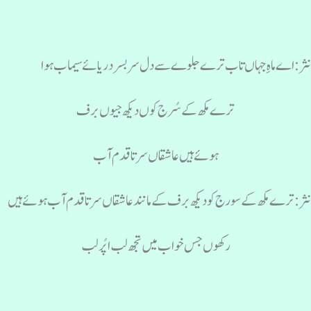
ثر: اے ماہِ جہاں تاب ترے جلوے سے دل سر بسر دریائے سیماب ہوا
ترے مکھ کے سُرج کوں دیکھ جیوں برف
ہوئے ہیں عاشقاں سر تا قدم آب
ثر: ترے مکھ کے سورج کو دیکھ برف کے مانند عاشقاں سرتا قدم آب ہوئے ہیں
رکھوں جس خواب میں تجھ لب اپُر لب