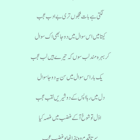
لگتی ہے بات مجکوں تری بے ادب عجب
کیتا میں اس سوال میں دو جا بھی اک سوال
کر بہرہ مند لب سوں کہ تیرے ہیں لب عجب
یک بار اس سوال میں سن یہ دو جا سوال
دل میں رہا اپس کے دو شیریں لقب عجب
اوّل تو شوخ آکے غضب میں غصہ کیا
سر تا قدم وہ ناز اٹھا یو غضب عجب