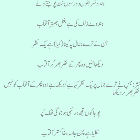
ہندو سُرجکوں دور سوں نت پوجتے ولے
ہندوے زلف کی ہے بغل بھیتر آفتاب
جن نے ترے جمال پہ کیتا(کیا)ہے یک نظر
دیکھا نئیں وہ پھر کے نظر بھر کر آفتاب
ثر: جس نے ترے جمال پر یک نظر کیا ہے /دیکھا ہے؛ وہ پھر کے آفتاب کو نہیں
ظر بھر کر دیکھا
پوجا کوں تجھ درسکی ہو جوگی فلک اُپر
نکلیا ہے پہن جامہ ءخاکستر آفتاب