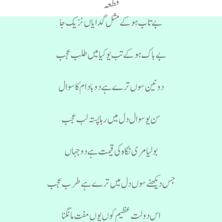
قطعہ
بے تاب ہوکے مثل گدایاں نزیک جا
بے باک ہوکے تب یو کیا میں طلب عجب
دونین سوں ترے ہے دو بادام کا سوال
سن یو سوال دل میں رہا پستہ لب عجب
بولیا مری نگاہ کی قیمت ہے دو جہاں
جس دیکھنے سوں دل میں ترے ہے طرب عجب
اس دولت عظیم کوں یوں مفت مانگنا