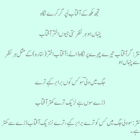
تجھ مکھ کے آفتاب اُپر گر کرے نگاہ
پنہاں ہو ہر نظر ستی جیوں اختر آفتاب
ثر: گر آفتاب تیرے چہرے پر نگاہ ڈالے؛ آفتاب اختر(ستارہ) کے مثل ہر نظر
ے پنہاں ہو
جگ میں ولیؔ سو کس کوں برابر کہے ترے
ذرّےسوں ہے نزیک ترے کمتر آفتاب
ثر: سو ولی جگ میں کس کو ترے برابرکہے، ترے نزدیک آفتاب ذرّےسے کمتر
ے۔