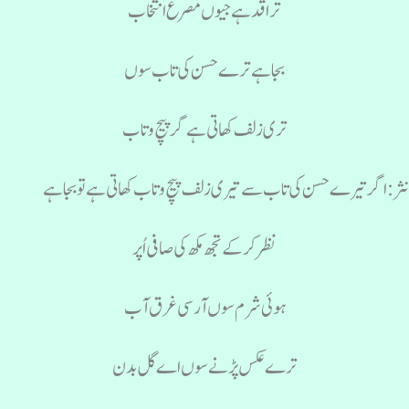
ترا قد ہے جیوں مصرع انتخاب
بجا ہے ترے حسن کی تاب سوں
تری زلف کھاتی ہے گر پیچ و تاب
ثر: اگرتیرے حسن کی تاب سے تیری زلف پیچ وتاب کھاتی ہے تو بجا ہے
نظر کرکے تجھ مکھ کی صافی اُپر
ہوئی شرم سوں آرسی غرق آب
ترے عکس پڑنے سوں اے گل بدن