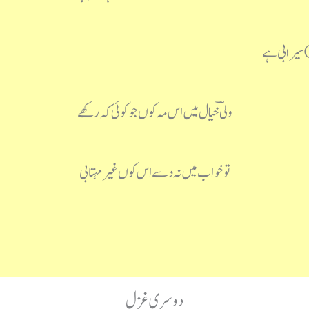
 سیرابی ہے
ولیؔ خیال میں اس مہ کوں جو کوئی کہ رکھے
تو خواب میں نہ دسے اس کوں غیر مہتابی
دوسری غزل