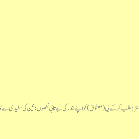
نثر: طلب کرکے پی (معشوق)کو اپنے اندر کی بے تابی لکھوں؛ نین کی سفیدی سے کاغ