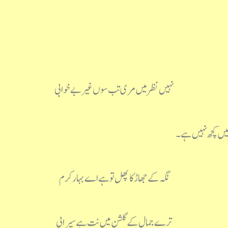
نہیں نظر میں مری تب سوں غیر بے خوابی
میں کچھ نہیں ہے۔
نگہ کے جھاڑ کا پھل تو ہے اے بہار کرم
ترے جمال کے گلشن میں نت ہے سیرابی