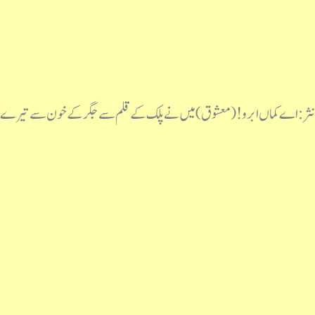
نثر:اے کماں ابرو ! (معشوق) میں نے پلک کے قلم سےجگر کے خون سے تیرے تیغ ک