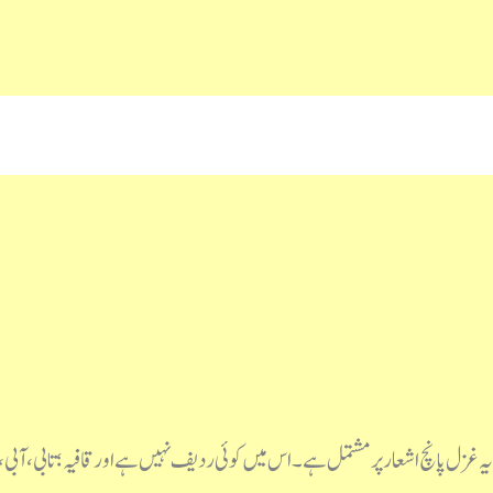
یہ غزل پانچ اشعار پر مشتمل ہے۔ اس میں کوئی ردیف نہیں ہے اور قافیہ؛ تابی، آب