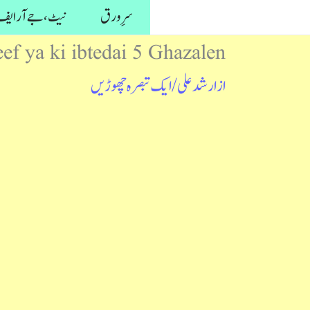
واد
سرِ ورق
نیٹ، جے آر ایف 
ر
ef ya ki ibtedai 5 Ghazalen
ائیں۔
از
ارشد علی
/
ایک تبصرہ چھوڑیں