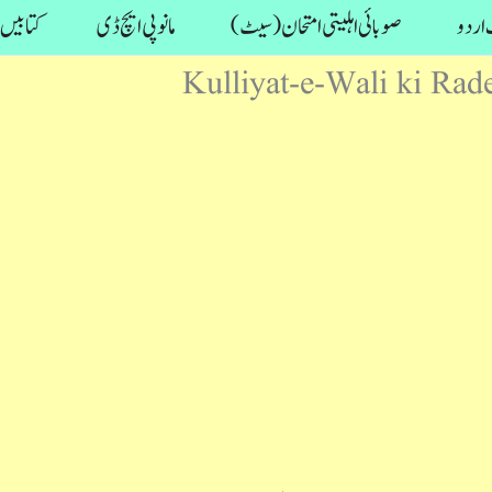
اردو
صوبائی اہلیتی امتحان (سیٹ)
مانو پی ایچ ڈی
کتابیں
Kulliyat-e-Wali ki Rade