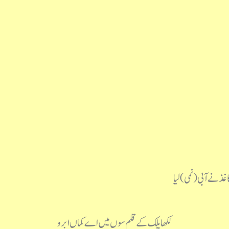
ذ نے آبی (نمی) لیا
لکھا پلک کے قلم سوں میں اے کماں ابرو