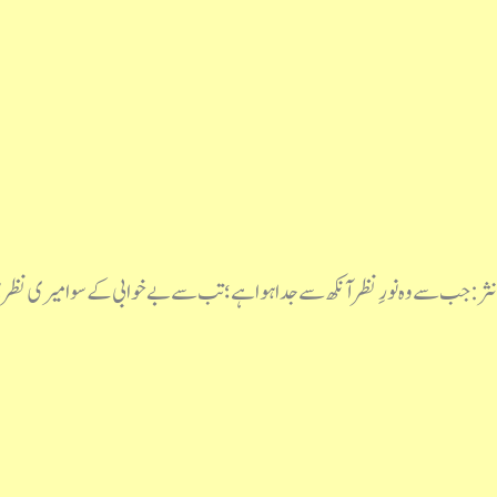
نثر: جب سے وہ نورِ نظر آنکھ سے جدا ہوا ہے؛تب سے بے خوابی کے سوا میری نظر 