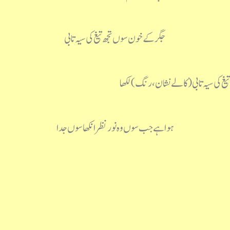
جگر کے خون سوں تجھ تیغ کی سیہ تابی
ی سیہ تابی (کالے نشان ، رنگ) لکھا
ہوا ہے جب سوں وہ نورنظرانکھا سوں جدا