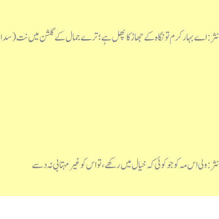
نثر: اے بہار کرم تو نگاہ کے جھاڑ کا پھل ہے؛ ترے جمال کے گلشن میں نت (سدا)
نثر: ولی اس مہ کو جو کوئی کہ خیال میں رکھے، تو اس کو غیرمہتابی نہ دسے