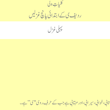
کلیاتِ ولی
ردیف ی کے ابتدائی پانچ غزلیں
پہلی غزل
ی، تابی، خوابی، سیرابی، اور مہتابی ہے جب کے حرفِ روی "ی” ہے۔