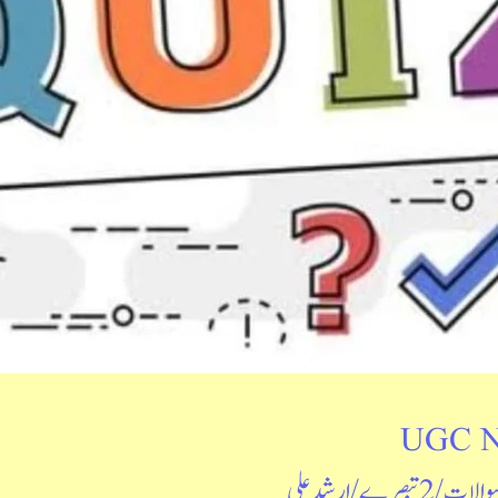
UGC N
سوالات
/
2 تبصرے
/
ارشد علی