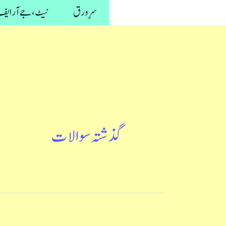
واد
سرِ ورق
نیٹ، جے آر ایف 
ر
ائیں۔
گذشتہ سوالات