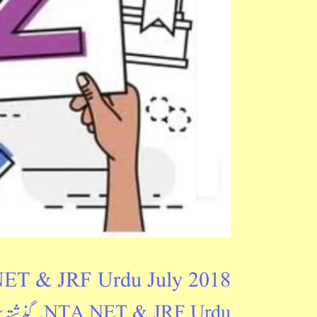
ET & JRF Urdu July 2018
NTA NET & JRF Urdu
,
گذشتہ 