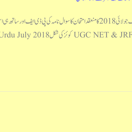
نیٹ جے آر ایف اردو جولائی 2018 نیٹ جے آر ایف جولائی 2018 کا منعقدامتحان کا سوال نامہ 