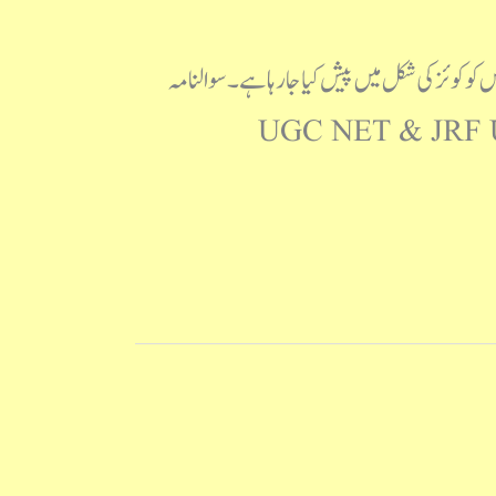
کی پی ڈی ایف اور ساتھ ہی اس کو کوئز کی شکل میں پیش کیا جا رہا ہے۔ سوالنامہ