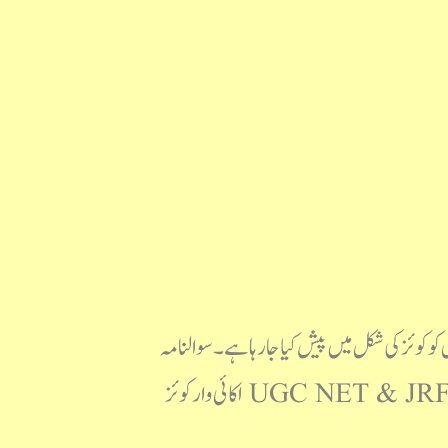
ی ڈی ایف اور ساتھ ہی اس کو کوئز کی شکل میں پیش کیا جا رہا ہے۔ سوالنامہ