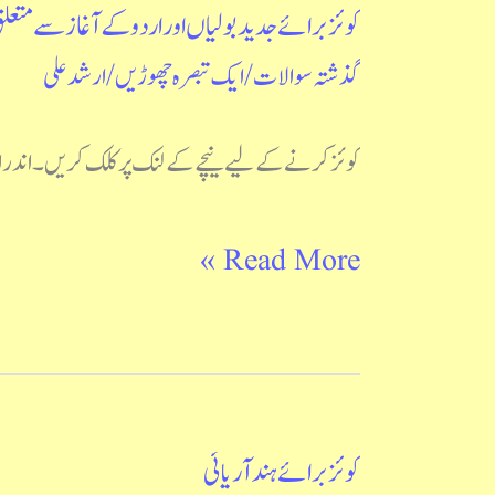
کوئز برائے جدید بولیاں اور اردو کے آغاز سے مت
کوئز
گذشتہ سوالات
/
ایک تبصرہ چھوڑیں
/
ارشد علی
برائے
جدید
کوئز کرنے کے لیے نیچے کے لنک پر کلک کریں۔ اندراج t Views: 1,121
بولیاں
اور
Read More »
اردو
کے
آغاز
سے
کوئز برائے ہند آریائی
کوئز