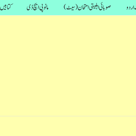
اردو
صوبائی اہلیتی امتحان (سیٹ)
مانو پی ایچ ڈی
کتابیں