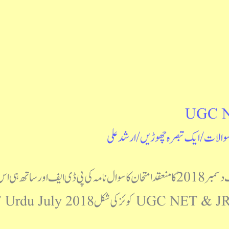
UGC N
سوالات
/
ایک تبصرہ چھوڑیں
/
ارشد علی
نیٹ جے آر ایف اردو دسمبر2018 نیٹ جے آر ایف دسمبر2018 کا منعقدامتحان کا سوال نامہ کی پ