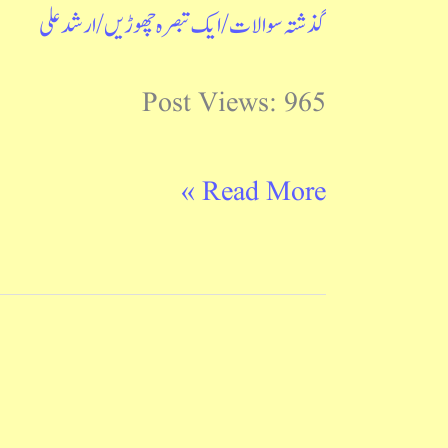
متعلق
گذشتہ سوالات
/
ایک تبصرہ چھوڑیں
/
ارشد علی
برائے
نظریات
ہند
Post Views: 965
آریائی
Read More »