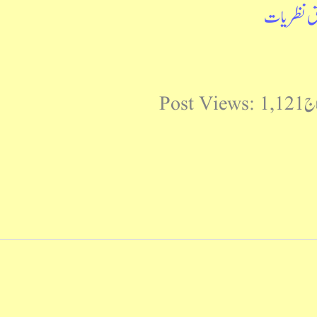
علق نظریات
Pos