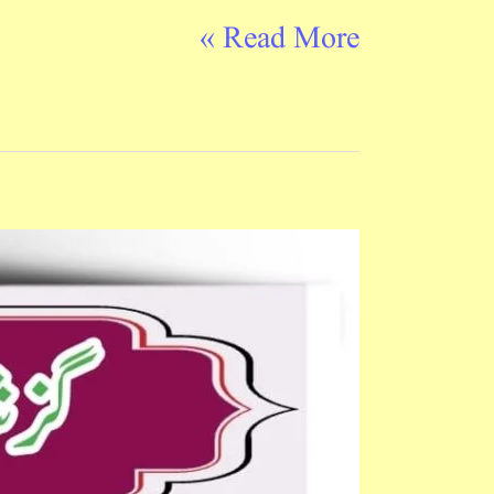
Dec
Read More »
2018
UGC
NET
&
JRF
Urdu