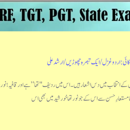
کائی: اردو غزل
/
ایک تبصرہ چھوڑیں
/
ارشد علی
زل کے انتخاب میں دس اشعار ہیں۔ اس میں ردیف "تھا” ہے اور قافیہ؛ نور،
تعارِ حسن سے اس کے جو نور تھا خورشید میں بھی اس