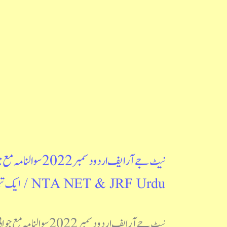
جوابی
کلید
نیٹ جے آر ایف اردو دسمبر 2022 سوالنامہ مع جوابی کلید
نیٹ
NTA NET & JRF Urdu
/
ایک تب
جے
آر