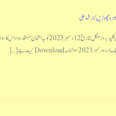
صرہ چھوڑیں
/
ارشد علی
نیٹ جے آر ایف اردو جون 2023 سوالنامہ مع جوابی کلید بروز منگل ب
Download نیٹ جے […]