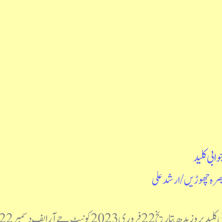
صرہ چھوڑیں
/
ارشد علی