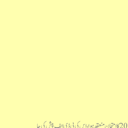
نیٹ جے آر ایف اردو دسمبر 2022 سوالنامہ مع جوابی کلید بروز بدھ بتاریخ 22 فروری 2023 کو نیٹ جے آر ایف دسمبر 2022 کا امتحان منعقد ہوا، اس کی پی ڈی ایف پیش کی جا