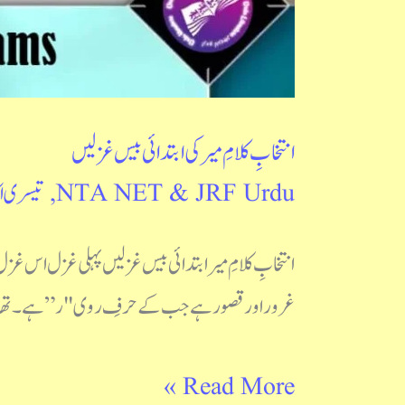
انتخابِ کلامِ میر کی ابتدائی بیس غزلیں
NTA NET & JRF Urdu
,
تیسری ا
انتخابِ کلامِ میر ابتدائی بیس غزلیں پہلی غزل اس غ
غرور اور قصور ہے جب کے حرفِ روی "ر” ہے۔ تھا مس
Read More »