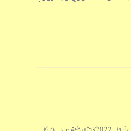
نیٹ جے آرایف 2021 سوالنامہ جوابی کلید نیٹ جے آر ایف اردو پرچہ 2022 ؛ بروز جمعہ بتاریخ 23/ ستمبر 2022 کو نیٹ جے آر ایف 2022 کا امتحان منعقد ہوا، اب اس کا