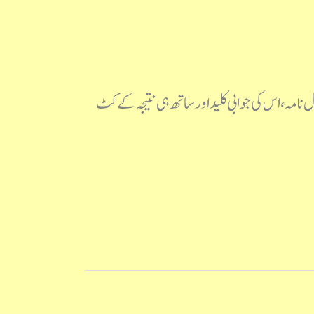
تاریخ 12 دسمبر2023 کو یہ امتحان منعقد ہوا، اس کا سوال نامہ، اس کی جوابی کلید اور ساتھ ہی نتیجہ کے کٹ