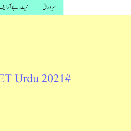
واد
سرِ ورق
نیٹ، جے آر ایف 
ر
ائیں۔
#NTA NET Urdu 2021