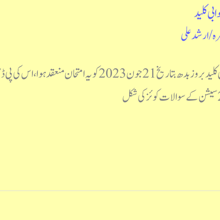
/
ارشد علی
نیٹ جے آر ایف اردو جون 2023 سوالنامہ مع جوابی کلید بروز بدھ بت