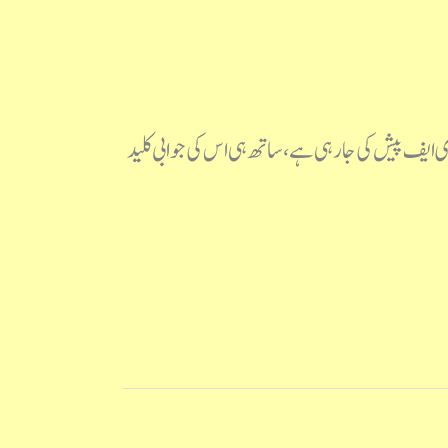
اریخ 21 جون 2023 کو یہ امتحان منعقد ہوا، اس کی پی ڈی ایف پیش کی جا رہی ہے، ساتھ ہی اس کی جوابی کلید