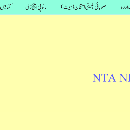
اردو
صوبائی اہلیتی امتحان (سیٹ)
مانو پی ایچ ڈی
کتابیں