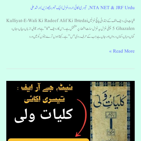
NTA NET & JRF Urdu
,
تیسری اکائی: اردو غزل
/
ایک تبصرہ چھوڑیں
/
ارشد علی
کلیاتِ ولی ردیف الف کے ابتدائی پانچ غزلیں Kulliyat-E-Wali Ki Radeef Alif Ki Ibtedai
5 Ghazalen پہلی غزل یہ غزل سات اشعار پر مشتمل ہے۔ اس کا ردیف "کا” ہے اور قافیہ؛ زباں، بیاں، جاں،
گماں، دہاں، کماں، رواں اور جاں ہے جب کے حرفِ روی "ں” ہے۔ کیتا ہوں ترے نانوں کو میں ورد
Read More »
Kulliyat-
e-
Wali