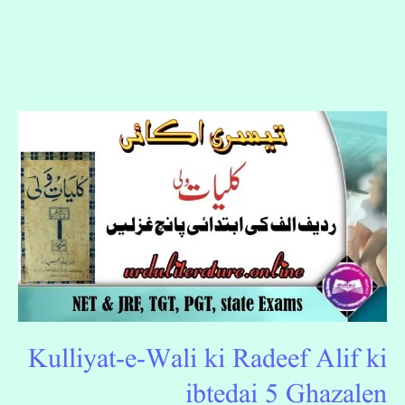
Kulliyat-
e-
Wali
ki
Radeef
Alif
ki
ibtedai
5
Ghazalen
Kulliyat-e-Wali ki Radeef Alif ki
ibtedai 5 Ghazalen