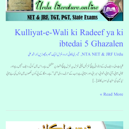
ki
ibtedai
5
Ghazalen
Kulliyat-e-Wali ki Radeef ya ki
ibtedai 5 Ghazalen
NTA NET & JRF Urdu
,
تیسری اکائی: اردو غزل
/
ایک تبصرہ چھوڑیں
/
ارشد علی
کلیاتِ ولی ردیف ی کے ابتدائی پانچ غزلیں پہلی غزل یہ غزل پانچ اشعار پر مشتمل ہے۔ اس میں کوئی ردیف نہیں ہے اور
قافیہ؛ تابی، آبی، تابی، خوابی، سیرابی، اور مہتابی ہے جب کے حرفِ روی "ی” ہے۔ منگا کے پی کوں لکھوں میں اپس کی بے تابی
لیا نین کی سفیدی سوں کاغذ […]
Read More »
Kulliyat-