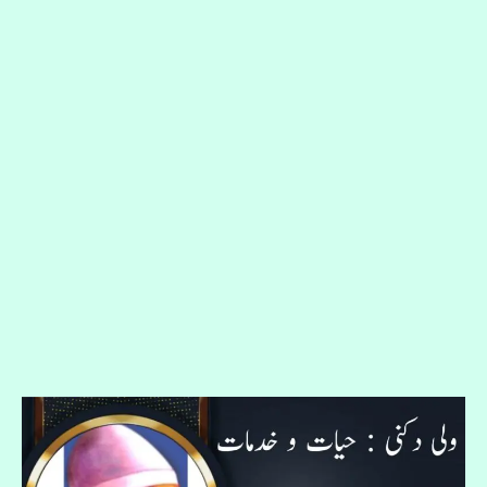
Wali
Dakni
: