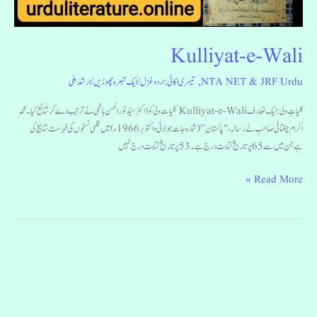
Kulliyat-e-Wali
NTA NET & JRF Urdu
,
تیسری اکائی: اردو غزل
/
ایک تبصرہ چھوڑیں
/
ارشد علی
کلیاتِ ولی : ایک تعارف Kulliyat-e-Wali کلیات ولی کو ڈاکٹر سیّد نور الحسن ہاشمی نے ترتیب دے کرشائع کیا۔ محمد
اکرام چغتائی صاحب نے رسالہ، "پاکستان” (شمارہ جات جولائی و اکتوبر 1966ء) میں قلمی نسخوں کی فہرست شایع کی
ہےجن میں سے 65 پر تاریخ کتابت درج ہے ۔ 53 پر تاریخ کتابت درج نہیں
Read More »