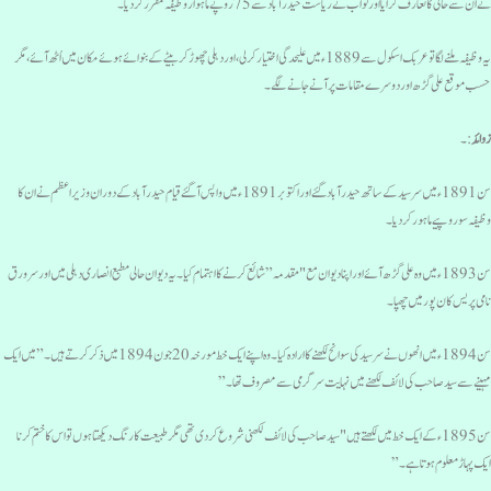
ے ان سے حالی کا تعارف کرایا اور نواب نے ریاست حیدرآباد سے 75 روپے ماہوار وظیفہ مقرر کردیا۔
یہ وظیفہ ملنے لگا تو عربک اسکول سے 1889ء میں علیحدگی اختیار کرلی، اور دہلی چھوڑ کر بیٹے کے بنوائے ہوئے مکان میں اُٹھ آئے ، مگر
سب موقع علی گڑھ اوردوسرے مقامات پر آنے جانے لگے۔
وائد
:۔
سن1891ء میں سرسید کے ساتھ حیدرآباد گئے اور اکتوبر 1891ء میں واپس آگئےقیام حیدرآباد کے دوران وزیراعظم نے ان کا
ظیفہ سور وپیے ماہور کردیا۔
سن1893ء میں وہ علی گڑھ آئے اور اپنا دیوان مع "مقدمہ” شائع کرنے کااہتمام کیا ۔ یہ دیوان حالی مطبع انصاری دہلی میں اور سرورق
امی پریس کان پور میں چھپا۔
سن 1894ء میں انھوں نے سرسید کی سوانح لکھنے کا ارادہ کیا۔ وہ اپنے ایک خط مورخہ 20 جون 1894 میں ذکر کرتے ہیں۔”میں ایک
ہینے سے سید صاحب کی لائف لکھنے میں نہایت سرگرمی سے مصروف تھا۔”
سن 1895ء کے ایک خط میں لکھتے ہیں "سیدصاحب کی لائف لکھنی شروع کردی تھی مگر طبیعت کا رنگ دیکھتا ہوں تو اس کا ختم کرنا
یک پہاڑ معلوم ہوتا ہے۔”