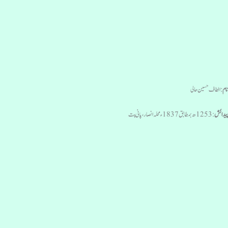
ام
: الطاف حسین حالی
یدائش
:1253 ھ بمطابق 1837ء محلہ انصار ، پانی پت