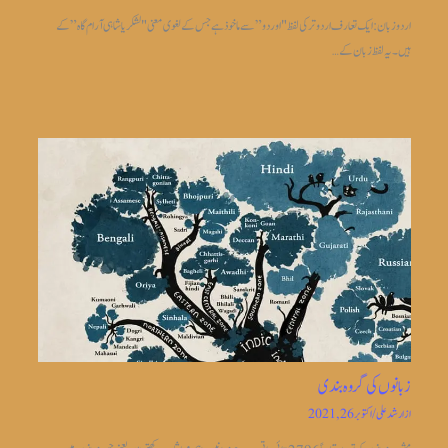
اردو زبان: ایک تعارف اردو ترکی لفظ "اوردو” سے ماخوذ ہے جس کے لغوی معنی "لشکریا شاہی آرام گاہ” کے
ہیں۔ یہ لفظ زبان کے…
زبانوں کی گروہ بندی
از
ارشد علی
/
اکتوبر 26, 2021