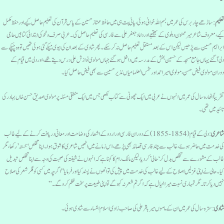
علیم
: ساڑھے چاربرس کی عمرمیں بسم اللہ خوانی ہوئی، پانی پت ہی میں حافظ ممتاز حسین کے پاس قرآن کی تعلیم حاصل کیے اور حفظ مکمل
یے، معروف شاعر میرممنون دہلوی کے بھتیجے اور داماد جعفر علی سے فارسی کی تعلیم حاصل کی۔عربی صرف و نحو کی ابتدائی کتا بیں حاجی
براہیم حسین سے پڑھیں لیکن اس کے بعد مستقل تعلیم حاصل نہ کرسکے۔پھر شادی کے بعد ان کی بیوی میکے گئی ہوئی تھیں تو وہ چپکےسے
لی آگئے یہاں جامع مسجد کے حسین بخش کے مدرسہ میں داخل ہوگئے جہاں مولوی نوازش علی درس دیتے تھے، اور دلی میں قیام کے
وران مولوی فیض حسن، مولوی امیراحمد اور شمس العلما میاں نذیر حسین سے بھی فیض حاصل کیا۔
قریباً اٹھارہ سال کی عمر میں انہوں نے عربی میں ایک چھوٹی سے کتاب لکھی جس میں ایک منطقی مسئلہ پر مولوی صدیق حسن خاں بہادر کی
ائید میں تھی۔
اعری
: دلی کے قیام (1854-1855)کے دوران فارسی اور اردو کے اشعار کی وضاحت اور معانی دریافت کرنے کے لیے غالب
ی خدمت میں حاضر ہوئے، غالب سے چند فارسی قصائد بھی پڑھے، اس زمانے میں انھیں شاعری کا شوق ہوا۔ اپناتخلص ‘خستہ’ رکھا، مگر
الب کے مشورے سے تخلص بدل کر ‘حالی’ کردیا، لیکن مالک رام کا کہنا ہے کہ انہوں نے شیفتہ کی صحبت کی وجہ سے اپنا تخلص تبدیل
یا۔حالی نے اپنی غزلیں اصلاح کے لیے غالب کی خدمت میں پیش کی تو انھوں نے پسند کیا اور فرمایا "اگرچہ میں کسی کو فکر شعر کی صلاح
ہیں دیا کرتا۔ مگر تمہاری نسبت میرا خیال ہے کہ اگر تم شعر نہ کہوگے تو اپنی طبیعت پر سخت ظلم کروگے۔”
ادی
: سترہ سال کی عمر میں ان کے ماموں میر باقر علی کی صاحب زادی اسلام النساء سے شادی ہوئی۔