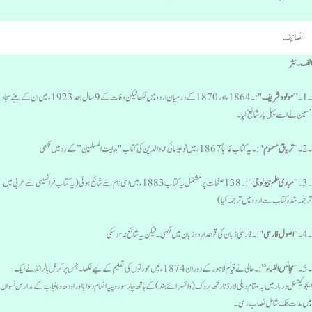
تصانیف
لف۔ نثر
1۔”
مولودشریف
":۔ 1864ء اور 1870 کے درمیان اردو میں لکھا لیکن وفات کے 9 سال بعد 1923ء میں ان کے بیٹے سجاد
سین نے اسے پہلی بار شائع کیا۔
2۔ "
تریاق مسموم
":۔یہ کتاب غالباً 1867ء میں نو عیسائی عمادالدین کی کتاب "ہدایت المسلمین” کے رد میں لکھی
3۔ "
مبادی علم جیولوجی
":۔ 138 صفحات پر مشتمل یہ کتاب 1883ء میں اسی نام سے شائع ہوئی (یہ کتاب فرانسیسی سے عربی میں
رجمہ شدہ کتاب سے اردو میں ترجمہ کیا)
4۔ "
اصول فارسی
":۔ فارسی زبان کی قواعد اردو زبان میں لکھی۔ لیکن یہ شائع نہ ہوسکی
5۔ "
مجالس النساء”
:۔ حالی نے قیام لاہور کے دوران 1874ء میں عورتوں کی تعلیم کے لیے لکھا۔جس پر کرنل ہالرائڈ نے ایک
یجوکیشنل دربار میں بہ مقام دہلی لارڈ نارتھ بروک (وائسرائے ہند) کے ہاتھ چارسو روپیہ انعام دلوایااور اودھ و پنجاب کے مدارس نسواں
یں مدت تک شامل نصاب رہی۔