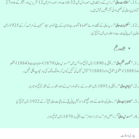
11۔ "
مقالات حالی
":۔ اس کے دوحصے ہیں، حصہ اول میں 32 مقالات، اور حصہ دوم میں 12 تقریریں اور لیکچر کے علاوہ 27
تابوں پر حالی کی لکھی ہوئی تقریظیں شامل ہیں۔
12۔ "
مکتوبات حالی
":۔ یہ حالی کے لکھے ہوئے خطوط کا مجموعہ ہے جو ان کے بیٹے خواجہ سجاد حسین نے مرتب کرکے 1925ء میں
الی پریس پانی پت سے دو جلدوں میں شائع کیا۔
الف۔ نظم
1۔ "
مجموعہ نظم حالی
":۔ پہلی بار 1890ء میں شائع ہوا جس میں "مسدسِ حالی (1879)، مناجات ِ بیوہ(1884)، شکوہِ
18)، مثنوی حقوقِ اولاد(1888)”شامل نہیں کی گئیں کیوں کہ وہ الگ الگ کئی بار چھپ چکی تھیں۔
2۔ "
دیوانِ حالی
":۔ پہلی بار 1893ء میں مقدمہ کے ساتھ اور اس کے بعد مقدمہ کے بغیر شائع ہوتا رہا۔
3۔ "
جواہراتِ حالی
":۔ حالی کی وفات کے بعد شیخ محمد اسماعیل پانی پتی نے باقیات حالی جمع کرکے 1922 ء میں شائع کیا
4۔ "
مسدسِ حالیؔ
":۔اصل نام” مدو جزر اسلام” ہے، پہلی بار 1879ء میں شائع ہوا۔
بیماری ووفات