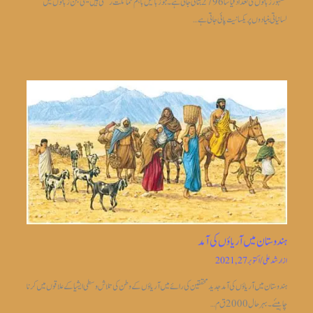
مشہور زبانوں کی تعداد قیاساً2796 بتائی جاتی ہے ۔جو زبانیں باہم مماثلت رکھتی ہیں یعنی جن زبانوں میں
لسانیاتی بنیادوں پر یکسانیت پائی جاتی ہے…
ہندوستان میں آریاؤں کی آمد
از
ارشد علی
/
اکتوبر 27, 2021
ہندوستان میں آریاؤں کی آمد جدیدمحققین کی رائے میں آریاؤں کے وطن کی تلاش وسطی ایشیا کے علاقوں میں کرنا
چاہیئے۔بہر حال 2000 ق م…