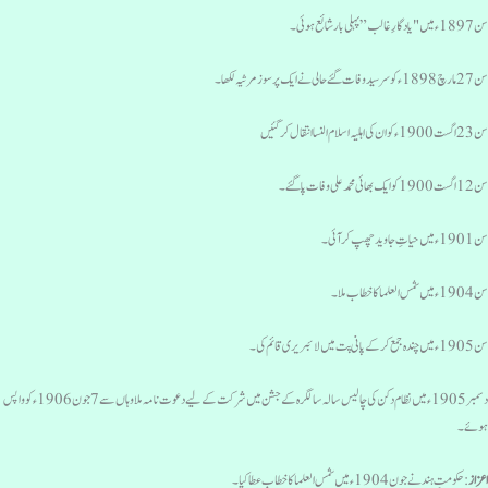
18ء میں "یادگارِ غالب” پہلی بار شائع ہوئی۔
مارچ 1898ء کو سرسید وفات گئے حالی نے ایک پرسوز مرثیہ لکھا۔
اگست 1900ء کو ان کی اہلیہ اسلام النسا انتقال کرگئیں
 اگست 1900 کو ایک بھائی محمد علی وفات پاگئے۔
190ء میں حیاتِ جاوید چھپ کر آئی۔
190ء میں شمس العلما کا خطاب ملا۔
1ء میں چندہ جمع کرکے پانی پت میں لائبریری قائم کی۔
دسمبر 1905ء میں نظام دکن کی چالیس سالہ سالگرہ کے جشن میں شرکت کے لیے دعوت نامہ ملا وہاں سے 7 جون 1906ء کو واپس
وئے۔
عزاز
: حکومتِ ہند نے جون 1904ء میں شمس العلما کا خطاب عطا کیا۔