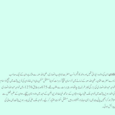
اندان
: ان کی والدہ سیّدانی تھیں اور والد کا شجرہ نسب حضرت ابو ایوب انصاری رضی اللہ عنہ سے ملتاہے، ان کے ایک صاحب
ادےحضرت عثمان رضی اللہ عنہ کے زمانے میں خراسان پہنچ کر ہرات کو اپنا مستقل مسکن بنایا، اس خاندان کی نویں پشت میں شیخ الاسلام
خواجہ عبداللہ انصاری کی بزرگی کا ہرطرف چرچا تھا،اور پیرہرات سے ملقب تھے، 675ھ بمطابق 1276ء میں خواجہ عبداللہ انصاری
ی اٹھارہویں پشت میں خواجہ ملک علی اپنے دو بیٹوں کے ساتھ غیاث الدین بلبن کے عہد میں ہندوستان پہنچے۔ وہ ان کے علم و فضل سے
تاثر ہوکر انھیں پانی پت میں زمین و جائداد بخشااور وہیں مستقل سکونت اختیار کرلیے۔ خواجہ ملک علی کی پندرہویں پشت میں حالی کی
یدائش ہوئی۔