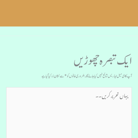
ایک تبصرہ چھوڑیں
آپ کا ای میل ایڈریس شائع نہیں کیا جائے گا۔
ضروری خانوں کو
*
سے نشان زد کیا گیا ہے
یہاں
تحریر
کریں۔۔