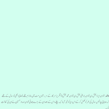
الد
: خواجہ ایزد بخش بن خواجہ بو علی بخش بن خواجہ محمد بخش( انگریز سرکار کے سررشتہ پرمٹ میں ملازم تھے)حالی ابھی نو سال کے تھے
ہ وہ اپنی چالیس سال کی عمر کو مکمل کرکے اس دنیا کو خیرآبادکہہ چلے، اس کے بعد ان کے بڑے بھائی خواجہ امداد حسین نے ان کی کفالت
ی۔