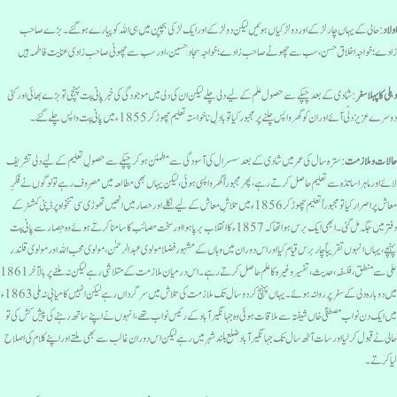
ولاد
: حالی کے یہاں چار لڑکے اور دولڑکیا ں ہوئیں لیکن دو لڑکے اور ایک لڑکی بچپن میں ہی اللہ کو پیارے ہوگئے۔ بڑے صاحب
ادے؛خواجہ اخلاق حسن ، سب سے چھوٹے صاحب زادے ؛ خواجہ سجاد حسین ، اور سب سے چھوٹی صاحب زادی عنایت فاطمہ ہیں
ہلی کا پہلا سفر
: شادی کے بعد چپکے سے حصول علم کے لیے دلی چلے لیکن ان کی دلی میں موجودگی کی خبر پانی پت پہنچی تو بڑے بھائی اور کئی
وسرے عزیز دلّی آئے اور ان کو گھر واپس چلنے پر مجبور کیا تو بادلِ ناخواستہ تعلیم چھوڑ کر 1855ء میں پانی پت واپس چلے گئے۔
الات و ملازمت
: سترہ سال کی عمر میں شادی کے بعد سسرال کی آسودگی سے مطمئن ہوکر چپکے سے حصولِ تعلیم کے لیے دلی تشریف
ائے اور ماہر اساتذہ سے تعلیم حاصل کرتے رہے ، پھر مجبوراً گھر واپسی ہوئی، لیکن یہاں بھی مطالعہ میں مصروف رہے تو لوگوں نے فکرِ
معاش پر اصرار کیا تو مجبوراً تعلیم چھوڑ کر 1856ء میں تلاشِ معاش کے لیے نکلےاور حصار میں انھیں تھوڑی سی تنخواہ پر ڈپٹی کمشنر کے
دفتر میں جگہ مل گئی۔ابھی ایک برس ہوا تھا کہ 1857ء کا انقلاب برپا ہوا اور سخت مصائب کا سامنا کرتے ہوئے وہ حِصار سے پانی پت
ہنچے ،یہاں انہوں تقریباً چاربرس قیام کیااور اس دوران میں وہاں کے مشہور فضلا مولوی عبدالرحمٰن، مولوی محب اللہ اور مولوی قلندر
علی سے منطق، فلسفہ، حدیث، تفسیروغیرہ کا علم حاصل کرتے رہے۔ اس درمیان ملازمت کے متلاشی رہے لیکن نہ ملنے پر بالآخر 1861
میں دوبارہ دلی کے سفرپر روانہ ہوئے۔یہاں پہنچ کر دوسال تک ملازمت کی تلاش میں سرگرداں رہےلیکن انہیں کامیابی نہ ملی 1863ء
یں ایک دن نواب مصطفیٰ خاں شیفتہ سے ملاقات ہوئی وہ جہانگیر آباد کے رئیس نواب تھے، انہوں نے اپنے ساتھ رہنے کی پیش کش کی تو
الی نے قبول کرلیا اور سات آٹھ سال تک جہانگیرآباد ضلع بلندشہر میں رہےلیکن اس دوران غالب سے بھی ملتے اور اپنے کلام کی اصلاح
یا کرتے۔