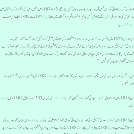
لاہور کی آب وہوا حالی کو راس نہیں آئی اور جلد از جلد دلی واپس آنا چاہتے تھے بالآخر 1874ء میں انھیں دہلی کے اینگلو عربک اسکول میں
مدرسی مل گئی اور وہ دہلی واپس آگئے(بقول جمیل جالبی)، شہزاد انجم مونوگراف میں لکھتے ہیں 1875ء سے 1889 ء تک اس ادارے
ے وابستہ رہے۔
اسی دوران 1876 ء میں انھوں نے "مسدس مدو جزراسلام” لکھااور کئی مضامین "علی گڑھ انسٹی ٹیوٹ گزٹ” اور "تہذیب
لاخلاق” میں شائع ہوئے۔ سرسید اس کو پڑھ کر اتنے خوش ہوئے کہ مسدس کو "فنِ شاعری کی تاریخِ جدید قراردیا۔”اور لکھا کہ "بے
ک میں اس کامحرک ہوااور اس کو میں اپنے ان اعمالِ حسنہ میں سے سمجھتا ہوں کہ جب خداپوچھے گا تو کیا لایا، میں کہوں گا کہ حالیؔ سے
سدس لکھوالیا ہوں اور کچھ نہیں۔”
اس بار تقریباً بارہ سال حالی دلّی میں مقیم رہےاور درس تدریس کا فریضہ انجام دیتے رہے۔ 1884 میں انھوں نے اپنی نظم "مناجاتِ
یوہ”لکھی۔
سن1886ء میں مولانا حالی کے بڑے بھائی خواجہ امداد حسین سخت بیمار ہوئے اور دلی میں ہی 1303ھ بمطابق 1886ء میں وفات
ائی ۔
سن 1886ء میں "حیاتِ سعدی” شائع ہوئی اور اسی سال حالی کو دہلی چھوڑ کر اتالیق کی حیثیت سے لاہور جانا پڑاوہاں آٹھ ماہ رہے پھر
چند موانع کے سبب جون 1887میں دلی واپس چلے اور 1887ء ہی میں نواب آسمان جاہ وزیرِ اعظم حیدرآبادی، علی گڑھ آئے سرسید