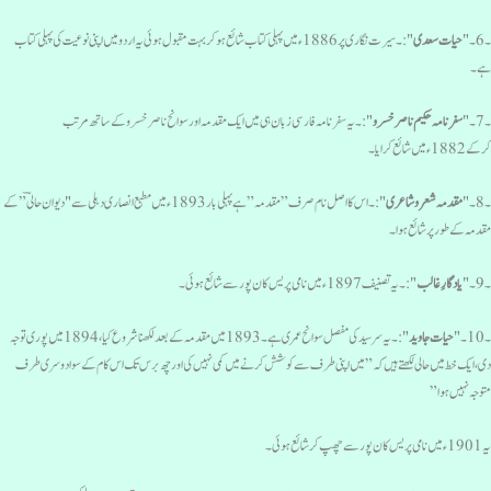
6۔ "
حیات سعدی
":۔ سیرت نگاری پر 1886ء میں پہلی کتاب شائع ہوکر بہت مقبول ہوئی یہ اردو میں اپنی نوعیت کی پہلی کتاب
ے۔
7۔ "
سفرنامہ حکیم ناصر خسرو
":۔یہ سفرنامہ فارسی زبان ہی میں ایک مقدمہ اور سوانح ناصر خسرو کے ساتھ مرتب
کے 1882ء میں شائع کرایا۔
8۔ "
مقدمہ شعرو شاعری
":۔ اس کا اصل نام صرف ” مقدمہ” ہے پہلی بار 1893ء میں مطبع انصاری دہلی سے "دیوان حالی ؔ” کے
قدمہ کے طورپر شائع ہوا۔
9۔ "
یادگارِ غالب
":۔ یہ تصنیف 1897ءمیں نامی پریس کان پور سے شائع ہوئی۔
10۔ "
حیات جاوید
": ۔ یہ سرسید کی مفصل سوانح عمری ہے۔ 1893 میں مقدمہ کے بعد لکھنا شروع کیا، 1894 میں پوری توجہ
ی، ایک خط میں حالی لکھتے ہیں کہ ” میں اپنی طرف سے کوشش کرنے میں کمی نہیں کی اور چھ برس تک اس کام کے سوا دوسری طرف
توجہ نہیں ہوا”
ء میں نامی پریس کان پور سے چھپ کر شائع ہوئی۔