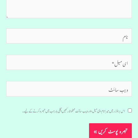
نام
ای
میل*
ویب
سائٹ
اس براؤزر میں میرا نام، ای میل، اور ویب سائٹ محفوظ رکھیں اگلی بار جب میں تبصرہ کرنے کےلیے۔