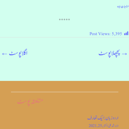
ناجاتِ بیوہ
*****
Post Views:
5,395
→
پچھلا پوسٹ
اگلا پوسٹ
←
متلعقہ پوسٹ
اردو زبان: ایک تعارف
از
ارشد علی
/
اکتوبر 25, 2021