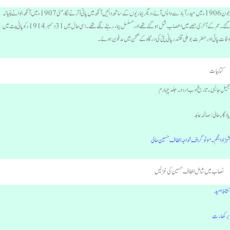
جون 1906ء میں حیدرآباد سے واپس آئے ، دیگر بیماریوں کے ساتھ دائیں آنکھ میں پانی اُترنے لگا، مئی 1907ء میں آنکھ بنوانے پٹیالہ
گئے۔عمر کے آخری حصے میں اعصاب شل ہوگئے تھے اور مسلسل بیمار رہنے لگے تھے۔ اسی حال میں 31 دسمبر 1914ء کو پانی پت میں
فات پائی اور حضرت بوعلی قلندر پانی پتی کی درگاہ کے صحن میں مدفون ہوئے۔
کتابیات
میل جالبی۔ تاریخ ادب اردو۔ جلد چہارم
ادگارِ حالی: صالحہ عابد
ہزاد انجم۔مونوگراف خواجہ الطاف حسین حالی
نصاب میں شامل الطاف حسین کی غزلیں
شاطِ امید
رکھا رت