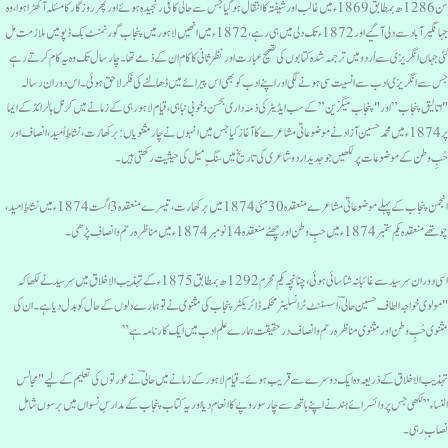
سن1286ھ بمطابق 1869ء میں غالب اور شیفتہ کا انتقال ہوگیا جس سے حالی کافی رنجیدہ ہوئے اور پھر روزگار کامسئلہ آکھڑا ہوا، وہ
جہانگیر آباد سے دلی آگیے اور 1872ء تک دلی میں ہی رہے،1872ء میں انھیں لاہور میں پنجاب گورنمنٹ بک ڈپو میں ملازمت مل
ئی جہاں انگریزی سے اُردو میں ترجمہ شدہ کتابوں کی تصحیح عبارت اور نظر ثانی کا کام ان کے ذمے تھا۔چار سال تک وہ یہ کام کرتے رہے
س سے انگریزی ادب سے انسیت سی ہونے لگی اور اپنے ادب کو بھی اس پیرائے میں ڈھالنے کی فکر لاحق ہوئی۔اس دوران رسالہ
اتالیق پنجاب”اور "پنجاب میگزین” کے سب ایڈیٹر کی ذمہ داری بحسن و خوبی نباہی، قیام لاہور ہی کے زمانے میں کرنل ہالرائڈ کے ایما
پر 1874ء میں محمد حسین آزاد نے موضوعاتی مشاعرے کا آغاز کیا جس میں انہوں نے چار مثنویاں: برکھارُت، نشاطِ اُمید، انصاف اور
ُبِ وطن کے موضوعات پر لکھیں جو جدیداردوشاعری کی تاریخ میں سنگِ میل کی حیثیت رکھتی ہیں۔
انجمن پنجاب کے پہلے موضوعاتی مشاعرے منعقدہ 30مئی 1874میں برکھارت، تیسرے منعقدہ 3اگست 1874ء میں نشاطِ امید،
تھے منعقدہ یکم ستمبر 1874ء میں حبِ وطن اور چھٹے منعقدہ 14 نومبر 1874ء میں مناظرہ رحم و انصاف پڑھی۔
اسی دوران سرسید سے غائبانہ شناسائی ہوئی ، چنانچہ یکم محرم 1292ھ بمطابق 1875ء کے تہذیب الاخلاق میں سرسید نے لکھا کہ
مولوی خواجہ الطاف حسین حالیؔ، اسسٹنٹ ٹرانسلیٹر محکمہ ڈائریکٹر پنجاب کی مثنوی نے تو ہمارے دلوں کے حال کو بدل دیا ہے۔ ان کی
ثنوی حُبِ وطن اور مثنوی مناظرہ رحم و انصاف درحقیقت ہمارے علم ادب میں ایک کارنامہ ہے”
ہذیب الاخلاق کے ذریعہ وہ ایک دوسرے سے قریب ہوئے۔ قیام لاہور کے زمانے میں حالی ؔ نے عورتوں کی تعلیم کے لیے "مجالس
لنساء” لکھی جس پر وائسرائے ہند نے اپنے ہاتھ سے چارسو روپے کا انعام دیااور یہ کتاب پنجاب کے مدارسِ نسواں میں برسوں شامل
صاب رہی۔