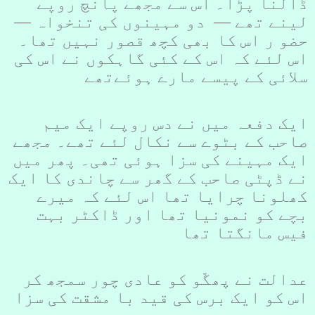
ڈالنا پڑا۔ اس سے مجھے پانچ روپے
لینے تھے –– دو مہینوں کی تنخواہ ––
حضو ر اس کا بھی کچھ قصور نہیں تھا۔
اس لئے کہ اس کے کئی گاہکوں نے اس کی
سلائی کے پیسے مارے ہوئےتھے
ایک دفعہ میں نے دس روپے ایک میم
صاحب کے بٹوے سے نکال لئے تھے۔ مجھے
ایک مہینے کی سزا ہوئی تھی۔ پھر میں
نے ڈپٹی صاحب کے گھر سے چاندی کا ایک
کھلونا چرایا تھا اس لئے کہ میرے
بچے کو نمونیا تھا اور ڈاکٹر بہت
فیس مانگتا تھا
عدالت نے پھگّو کو عادی چور سمجھ کر
اس کو ایک برس کی قید با مشقت کی سزا