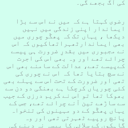
کی آگ بجھے گی۔
رضوی کہتا ہے کہ میں نے اس سے بڑا
ایماندار اپنی زندگی میں نہیں
دیکھا ، یہاں تک کہ پھگّو چوری میں
بھی ایماندارٹھہراتھاکیوں کہ اس
نے مجبوری میں بقدرِ ضرورت ہی پیسے
چرائے تھے اور وہ بھی اس کی اجرت
کےپیسے تھے، عدالت کے سامنے بھی اس
نے سچ بتایا تھا کہ اس نے چوری کی
تھی اور ضرورت کے تحت اس سے پہلے بھی
کئی چوریاں کرچکا ہے بھنگی دو دن سے
بھوکا تھا تو اس نے کریم درزی کے جیب
سے ساڑھے تین آنے چرائے تھے، جس کے
یہاں پھگّو کے دو مہینوں کی تنخواہ
پانچ روپیے ٹھہرتی تھی اور وہ
گاہکوں کے سلائی کا پیسہ نہ دینے کی