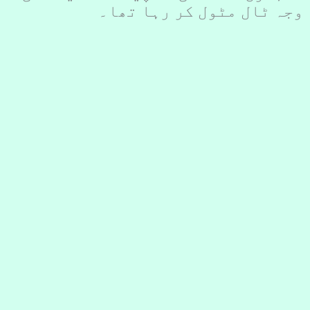
وجہ ٹال مٹول کر رہا تھا۔