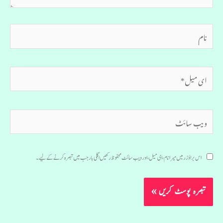
نام
ای
میل*
ویب
سائٹ
اس براؤزر میں میرا نام، ای میل، اور ویب سائٹ محفوظ رکھیں اگلی بار جب میں تبصرہ کرنے کےلیے۔