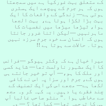
کے متعلق بہت غورکیا ہے میں سمجھتا
ہوں کہ ہر جرم کے پیچھے ایک ہسٹری
ہوتی ہے–– زندگی کے واقعات کا ایک
بہت بڑا ٹکڑا ہوتا ہے، بہت الجھا
ہوا، ٹیڑھا میڑھا میں نفسیات کا
ماہرنہیں ––لیکن اتنا ضرور جانتا
ہوں کہ انسان سے خود جرم سرزد نہیں
ہوتا۔ حالات سے ہوتا ہے !!
میرا خیال ہے کہ وکٹر ہیوگو ––فرانس
کا ایک مشہور ناولسٹ تھا–– شاید کسی
اور ملک کا ہو،–– آپ تو خیر جانتے ہی
ہوں گے، جرم اور سزا پہ اس نے کافی
لکھا ہے–– مجھے اس کی ایک تصنیف کے
چند فقرے یا دہیں۔ یہ کہہ کر وہ مجھ
سے مخاطب ہوا ۔” منٹو صاحب غالبا آپ
ہی کا ترجمہ تھا–– کیا تھا ؟ –– وہ