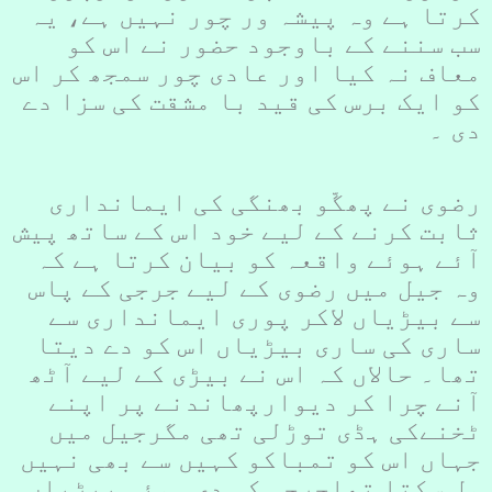
کرتا ہے وہ پیشہ ور چور نہیں ہے، یہ
سب سننے کے باوجود حضور نے اس کو
معاف نہ کیا اور عادی چور سمجھ کر اس
کو ایک برس کی قید با مشقت کی سزا دے
دی ۔
رضوی نے پھگّو بھنگی کی ایمانداری
ثابت کرنے کے لیے خود اس کے ساتھ پیش
آئے ہوئے واقعہ کو بیان کرتا ہے کہ
وہ جیل میں رضوی کے لیے جرجی کے پاس
سے بیڑیاں لاکر پوری ایمانداری سے
ساری کی ساری بیڑیاں اس کو دے دیتا
تھا۔ حالاں کہ اس نے بیڑی کے لیے آٹھ
آنے چرا کر دیوارپھاندنے پر اپنے
ٹخنےکی ہڈی توڑلی تھی مگرجیل میں
جہاں اس کو تمباکو کہیں سے بھی نہیں
مل سکتا تھاجرجی کی دی ہوئی بیڑیاں