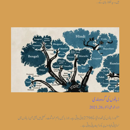
ہیں۔ یہ لفظ زبان کے…
زبانوں کی گروہ بندی
از
ارشد علی
/
اکتوبر 26, 2021
مشہور زبانوں کی تعداد قیاساً2796 بتائی جاتی ہے ۔جو زبانیں باہم مماثلت رکھتی ہیں یعنی جن زبانوں میں
لسانیاتی بنیادوں پر یکسانیت پائی جاتی ہے…