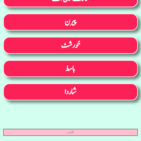
پیرن
خورشٹ
باسط
شاردا
خلاصہ