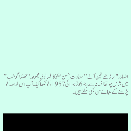
افسانہ "ساڑھے تین آنے” سعادت حسن منٹو کا افسانوی مجموعہ "ٹھنڈا گوشت”
میں شامل چوتھا افسانہ ہے، جو 26جولائی 1957ءکو لکھا گیا۔ آپ اس خلاصہ کو
پڑھنے کے بجائے سن بھی سکتے ہیں۔