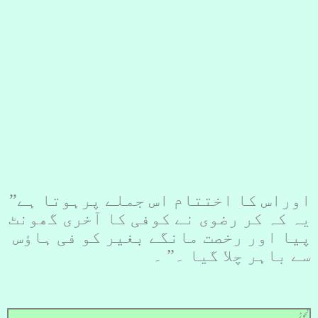
اوراس کا اختتام اس جملے پرہوتا ہے”
یہ کہ کر رضوی نے کوفی کا آخری گھونٹ
پیا اور رخصت مانگے بغیر کو فی ہاؤس
سے باہر چلا گیا ۔” ۔
نچوڑ