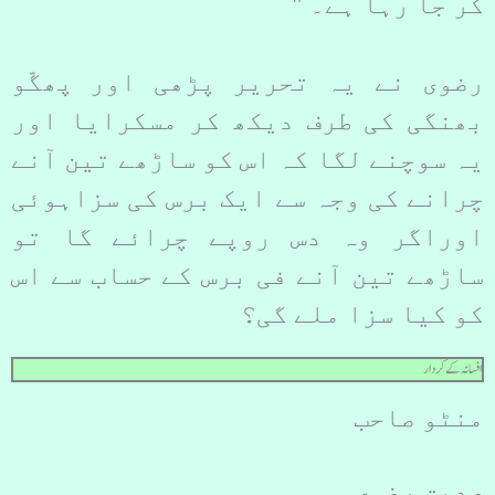
کر جا رہا ہے۔ "
رضوی نے یہ تحریر پڑھی اور پھگّو
بھنگی کی طرف دیکھ کر مسکرایا اور
یہ سوچنے لگا کہ اس کو ساڑھے تین آنے
چرانے کی وجہ سے ایک برس کی سزاہوئی
اوراگر وہ دس روپے چرائے گا تو
ساڑھے تین آنے فی برس کے حساب سے اس
کو کیا سزا ملے گی؟
افسانہ کے کردار
منٹو صاحب
صدیق رضوی