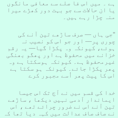
ہے ۔ میں اس فا صلے سے معافی مانگوں
یا ان حالات سے جو بہت دور کھڑے میرا
منہ چڑا رہے ہیں۔
"جی ہاں –– صرف ساڑھے تین آنے کی
چوری پر–– اور جو اس کو نصیب نہ
ہوئے، کیونکہ وہ پکڑا گیا–– یہ رقم
خزانے میں محفوظ ہے اور پھگو بھنگی
غیرمحفوظ ہے۔ کیونکہ ہوسکتا ہے وہ
پھر پکڑا جائے۔ کیونکہ ہو سکتا ہے
اس کا پیٹ پھر اُسے مجبور کرے
خدا کی قسم میں نے آج تک اس جیسا
ایماندار آدمی نہیں دیکھا ، ساڑھے
تین آنے اس نے ضرور چرائے تھے ، اس
نے صاف صاف عدالت میں کہہ دیا تھا کہ