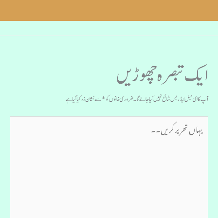
ایک تبصرہ چھوڑیں
آپ کا ای میل ایڈریس شائع نہیں کیا جائے گا۔
ضروری خانوں کو
*
سے نشان زد کیا گیا ہے
یہاں
تحریر
کریں۔۔