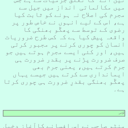
میں مکالماتی انداز میں جیل سے
مجرم کی اصلاح نہ ہونے کو ثابت کیا
ہے، اس کے لیے انہوں نے خاص طور پر
رضوی کے توسط سے پھگّو بھنگی کا
واقعہ پیش کیا ہے کہ کس طرح ضروریات
انسان کو چوری کرنے پر مجبور کرتی
ہیں، اور کئی ایسے مجرم ہوتے ہیں جو
صرف ضرورت پڑنے پر بقدر ضرورت ہی
جرم کرتے ہیں، یعنی جرم بھی
ایمانداری سے کرتے ہیں جیسے یہاں
پھگّو بھنگی بقدرِ ضرورت ہی چوری کرتا
ہے۔
خلاصہ
منٹو صاحب نے اس افسانے کاآغاز دخیل