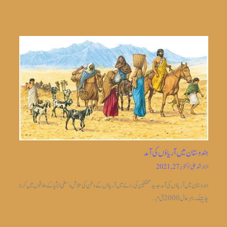
ہندوستان میں آریاؤں کی آمد
از
ارشد علی
/
اکتوبر 27, 2021
ہندوستان میں آریاؤں کی آمد جدیدمحققین کی رائے میں آریاؤں کے وطن کی تلاش وسطی ایشیا کے علاقوں میں کرنا
چاہیئے۔بہر حال 2000 ق م…