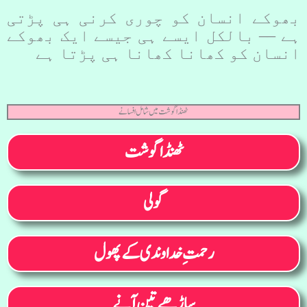
بھوکے انسان کو چوری کرنی ہی پڑتی
ہے –– بالکل ایسے ہی جیسے ایک بھوکے
انسان کو کھانا کھانا ہی پڑتا ہے
ٹھنڈا گوشت میں شامل افسانے
ٹھنڈا گوشت
گولی
رحمتِ خداوندی کے پھول
ساڑھے تین آنے