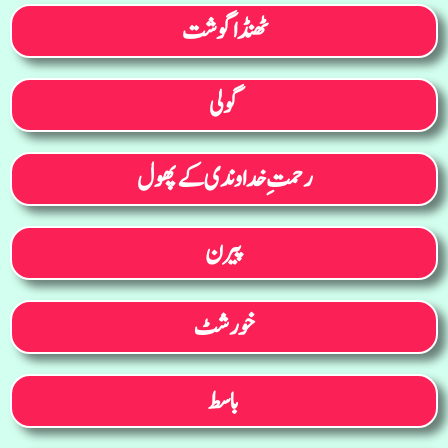
ٹھنڈا گوشت
گولی
رحمتِ خداوندی کے پھول
پیرن
خورشٹ
باسط