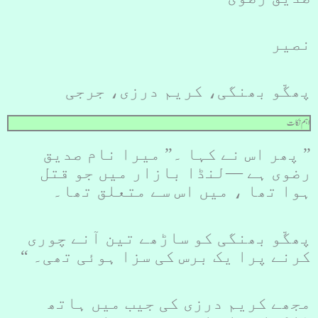
نصیر
پھگّو بھنگی، کریم درزی، جرجی
اہم نکات
” پھر اس نے کہا ۔” میرا نام صدیق
رضوی ہے ––لنڈا بازار میں جو قتل
ہوا تھا ، میں اس سے متعلق تھا۔
پھگّو بھنگی کو ساڑھے تین آنے چوری
کرنے پرا یک برس کی سزا ہوئی تھی۔ “
مجھے کریم درزی کی جیب میں ہاتھ