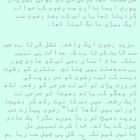
پوری ایمانداری سے رضوی کے حوالے
کردیتا تھاہاں اس کے بعد رضوی سے
ایک بیڑی مانگ لیتا تھا۔
مزید رضوی ایک واقعہ نقل کرتا ہے جس
سے ثابت کرتا ہے کہ عدالت ہی نہیں
بلکہ عام انسان بھی اس کو عادی چور
ہی سمجھتے ہیں چنانچہ سنتری کو رشوت
دینے کے لیے رضوی کو دس روپے کی
ضرورت پڑی تو اس نے جرجی کو رقعہ لکھ
کر پھگّو کے ہاتھ بھیجا تو جرجی نے
ایک رقعہ میں دس کا نوٹ رکھ کر بھیجا
اوراس میں لکھا تھا” رضوی پیارے دس
روپے بھیج تو رہا ہوں، مگرا یک عادی
چور کے ہاتھ۔ خدا کرے تمہیں مل
جائیں کیونکہ یہ کل ہی جیل سے رہا ہو