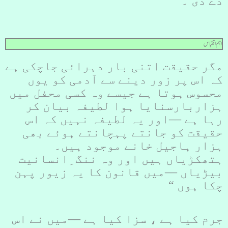
دے دی ۔
اہم اقتباس
مگر حقیقت اتنی بار دہرائی جاچکی ہے
کہ اس پر زور دینے سے آدمی کو یوں
محسوس ہوتا ہے جیسے وہ کسی محفل میں
ہزاربارسنایا ہوا لطیفہ بیان کر
رہا ہے ––اور یہ لطیفہ نہیں کہ اس
حقیقت کو جانتے پہچانتے ہوئے بھی
ہزار ہاجیل خانے موجود ہیں۔
ہتھکڑیاں ہیں اور وہ ننگ ِانسانیت
بیڑیاں ––میں قانون کا یہ زیور پہن
چکا ہوں “
جرم کیا ہے ، سزا کیا ہے ––میں نے اس