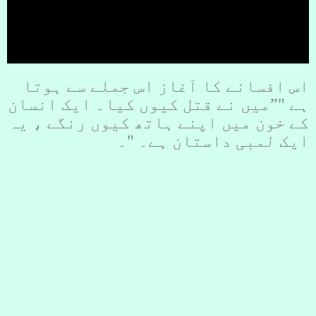
اس افسانے کا آغاز اس جملے سے ہوتا
ہے "”میں نے قتل کیوں کیا۔ ایک انسان
کے خون میں اپنے ہاتھ کیوں رنگے ، یہ
ایک لمبی داستان ہے۔ "۔