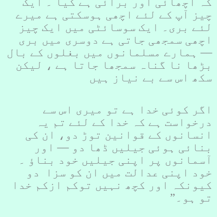
کہ اچھائی اور برائی ہے کیا ۔ ایک
چیز آپ کے لئے اچھی ہوسکتی ہے میرے
لئے بری۔ ایک سوسائٹی میں ایک چیز
اچھی سمجھی جاتی ہے دوسری میں بری
–– ہمارے مسلمانوں میں بغلوں کے بال
بڑھا نا گناہ سمجھا جاتا ہے ، لیکن
سکھ اس سے بے نیاز ہیں
اگر کوئی خدا ہے تو میری اس سے
درخواست ہے کہ خدا کے لئے تم یہ
انسانوں کے قوانین توڑ دو، ان کی
بنائی ہوئی جیلیں ڈھا دو –– اور
آسمانوں پر اپنی جیلیں خود بناؤ ۔
خود اپنی عدالت میں ان کو سزا دو
کیونکہ اور کچھ نہیں توکم ازکم خدا
تو ہو۔”