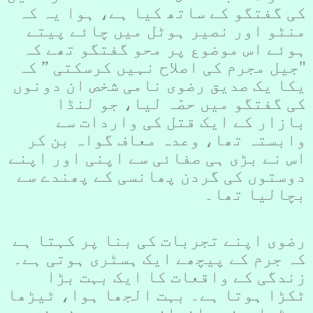
کی گفتگو کے ساتھ کیا ہے، ہوا یہ کہ
منٹو اور نصیر ہوٹل میں چائے پیتے
ہوئے اس موضوع پر محو گفتگو تھے کہ
"جیل مجرم کی اصلاح نہیں کرسکتی ” کہ
یکا یک صدیق رضوی نامی شخص ان دونوں
کی گفتگو میں حصّہ لیا، جو لنڈا
بازار کے ایک قتل کی واردات سے
وابستہ تھا، وعدہ معاف گواہ بن کر
اس نے بڑی ہی صفائی سے اپنی اور اپنے
دوستوں کی گردن پھانسی کے پھندے سے
بچالیا تھا۔
رضوی اپنے تجربات کی بنا پر کہتا ہے
کہ جرم کے پیچھے ایک ہسٹری ہوتی ہے۔
زندگی کے واقعات کا ایک بہت بڑا
ٹکڑا ہوتا ہے۔ بہت الجھا ہوا، ٹیڑھا