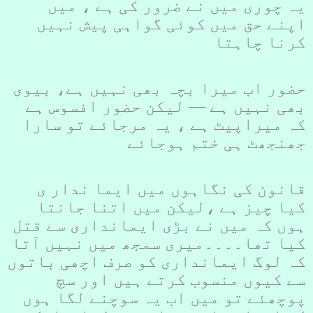
یہ چوری میں نے ضرور کی ہے ، میں
اپنے حق میں کوئی گواہی پیش نہیں
کرنا چاہتا
حضور اب میرا بچہ بھی نہیں ہے، بیوی
بھی نہیں ہے –– لیکن حضور افسوس ہے
کہ میراپیٹ ہے ، یہ مرجائے تو سارا
جھنجھٹ ہی ختم ہوجائے
قانون کی نگاہوں میں ایما ندار ی
کیا چیز ہے ،لیکن میں اتنا جانتا
ہوں کہ میں نے بڑی ایمانداری سے قتل
کیا تھا۔۔۔۔میری سمجھ میں نہیں آتا
کہ لوگ ایمانداری کو صرف اچھی باتوں
سے کیوں منسوب کرتے ہیں اور سچ
پوچھئے تو میں اب یہ سوچنے لگا ہوں