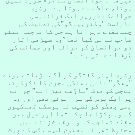
میڑھا ۔ خود انسان سے جرم سرزد نہیں
ہوتا، حالات سے ہوتا ہے۔ رضوی
حوالےکے طورپر ایک فرانسیسی
ناولسٹ "وکٹرہیوگو”کی تصنیف کی
چندفقرے دہراتا ہے جس کا ترجمہ منٹو
صاحب نے ہی کیا تھا”وہ سیڑھی اتار
دو جو انسان کو جرائم اور مصائب کی
طرف لے جاتی ہے ۔ "
رضوی اپنی گفتگو کو آگے بڑھاتے ہوئے
"پھگّو” نامی بھنگی مجرم کا ذکرکرتا
ہےجس کو صرف "ساڑھے تین آنے” چرانے
پر ایک برس کی سزا ہوئی تھی اور وہ
بھی پھگّو کو نصیب نہ ہوسکے تھےکیوں
کہ وہ پکڑا جا چکا تھا اور جیل میں
مقیّد تھاجب کہ وہ رقم خزانے میں
محفوظ تھی نہ معلوم اس سے کس کے پیٹ