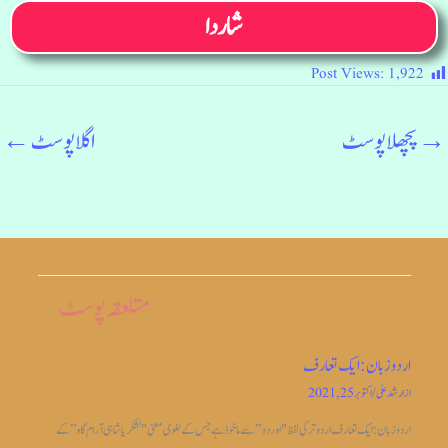
شاردا
Post Views:
1,922
→
پچھلا پوسٹ
اگلا پوسٹ
←
متلعقہ پوسٹ
اردو زبان: ایک تعارف
از
ارشد علی
/
اکتوبر 25, 2021
اردو زبان: ایک تعارف اردو ترکی لفظ "اوردو” سے ماخوذ ہے جس کے لغوی معنی "لشکریا شاہی آرام گاہ” کے