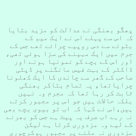
پھگّو بھنگی نے عدالت کو مزید بتایا
کہ اس سے پہلے اس نے ایک میم کے
بٹوئے سے دس روپیے چرائے تھے جس کے
جرم میں ایک مہینے کی سزا ہوئی تھی،
اور اس کے بچے کو نمونیا ہونے اور
ڈاکٹر کے بہت فیس مانگنے پر ڈپٹی
صاحب کے گھر سے چاندی کا ایک کھلونا
چرایاتھا، یہ تمام بتاکر بھنگی
ثابت کر رہا تھا کہ مجرم وہ نہیں
بلکہ حالات ہیں جو اس پر مجبور کرتے
ہیں،اس نے کہا کہ اب تو بیوی بچے بھی
نہ رہے اب صرف یہ پیٹ ہے جس کو بھرنے
کے لیے وہ مزدوری کرتا ہے لیکن
مزدوری نہ ملنے پر مجبور ہوکرچوری