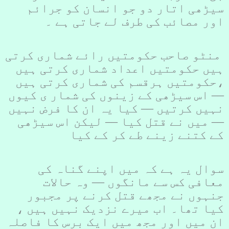
سیڑھی اتار دو جو انسان کو جرائم
اور مصائب کی طرف لے جاتی ہے ۔
منٹو صاحب حکومتیں رائے شماری کرتی
ہیں حکومتیں اعداد شماری کرتی ہیں
،حکومتیں ہرقسم کی شماری کرتی ہیں
–– اس سیڑھی کے زینوں کی شمار ی کیوں
نہیں کرتیں –– کیا یہ ان کا فرض نہیں
–– میں نے قتل کیا –– لیکن اس سیڑھی
کے کتنے زینے طے کر کے کیا
سوال یہ ہے کہ میں اپنے گناہ کی
معافی کس سے مانگوں –– وہ حالات
جنہوں نے مجھے قتل کرنے پر مجبور
کیا تھا۔ اب میرے نزدیک نہیں ہیں ،
ان میں اور مجھ میں ایک برس کا فاصلہ