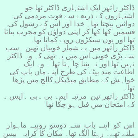
ڈاکٹر راتھر ایک اشتہاری ڈاکٹر تھا جو
اشتہاروں کے ذریعے سے قوت مردمی کی
دوائیں بیچتا تھا۔ خدا اور اس کے رسول کی
قسمیں کھا کھا کر اپنی دواؤں کو مجرب بتاتا
تھا اور یوں سیکڑوں روپے کماتا تھا۔
ڈاکٹر راتھر میں بے شمار خوبیاں تھیں ۔سب
سے بڑی خوبی اس میں یہ تھی کہ وہ ڈاکٹر
نہیں تھا اور نہ بننا چا ہتا تھا ۔ وہ ایک
اطاعت مند بیٹے کی طرح اپنے ماں باپ کی
خواہش کے مطابق میڈیکل کالج میں پڑھا
تھا۔
ڈاکٹر راتھر تین مرتبہ ایم۔ بی ۔بی ۔ایس ۔
کے امتحان میں فیل ہو چکا تھا
اس کو اپنے باپ سے دوسو روپیے ماہوار
ملتے تھے۔ رہتا الگ تھا۔ مکان کا کرایہ بیس