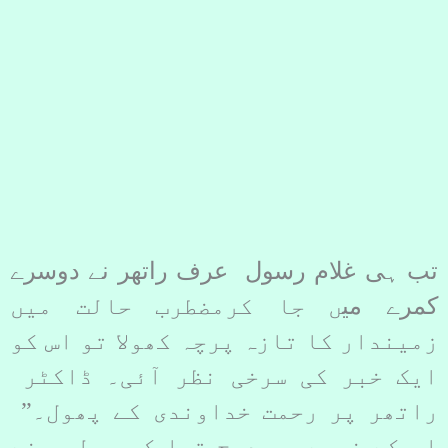
تب ہی غلام رسول عرف راتھر نے دوسرے
کمرے می
ں جا کرمضطرب حالت میں
زمیندار کا تازہ پرچہ کھولا تو اس کو
ایک خبر کی سرخی نظر آئی۔ ڈاکٹر
راتھر پر رحمت خداوندی کے پھول۔”
اس کے نیچے یہ درج تھا کہ پولیس نے