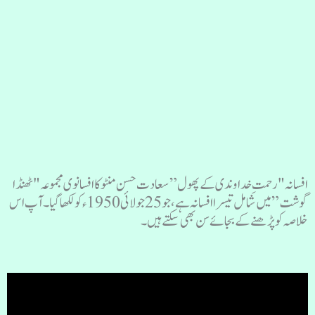
افسانہ "رحمتِ خداوندی کے پھول” سعادت حسن منٹو کا افسانوی مجموعہ "ٹھنڈا
گوشت” میں شامل تیسرا افسانہ ہے، جو 25جولائی 1950ءکو لکھا گیا۔ آپ اس
خلاصہ کو پڑھنے کے بجائے سن بھی سکتے ہیں۔