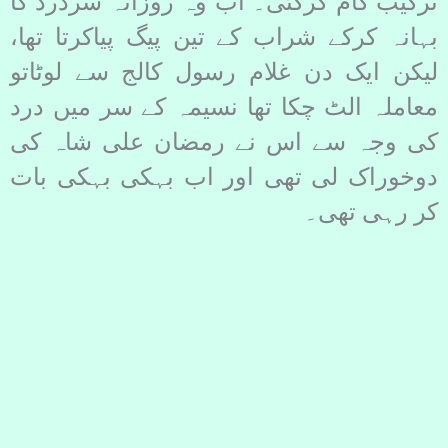
ترکیب کام کرگئی۔ اب وہ روزانہ سردرد کا
بہانہ کرکے شراب کے تین پیگ پیاکرتا تھا،
لیکن ایک دن غلام رسول کالج سے لوٹاتو
معاملہ الٹ چکا تھا نسیمہ کے سر میں درد
کی وجہ سے اس نے رمضان علی شاہ کی
دوخوراک لی تھی اور اب بہکی بہکی بات
کر رہی تھی۔