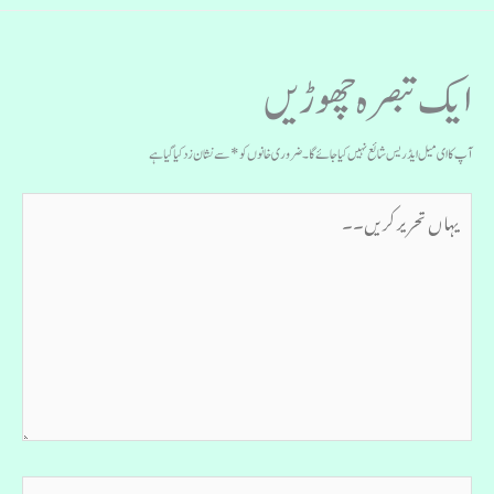
ایک تبصرہ چھوڑیں
آپ کا ای میل ایڈریس شائع نہیں کیا جائے گا۔
ضروری خانوں کو
*
سے نشان زد کیا گیا ہے
یہاں
تحریر
کریں۔۔
نام