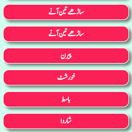
ساڑھے تین آنے
ساڑھے تین آنے
پیرن
خورشٹ
باسط
شاردا