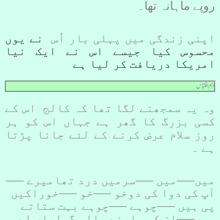
روپے ماہانہ تھا۔
اپنی زندگی میں پہلی بار اُس
نے یوں
محسوس کیا جیسے اس نے ایک نیا
امریکا دریافت کر لیا ہے
اہم اقتباس
وہ یہ سمجھنے لگا تھا کہ کالج اس کے
کسی بزرگ کا گھر ہے جہاں اس کو ہر
روز سلام عرض کرنے کے لئے جانا پڑتا
ہے ۔
میں–––میں –––سرمیں درد تھامیرے –––
آپ کی دوا کی دوخو –––خو –––خوراکیں
پی ہیں –––چوہے –––چوہے بہت ستاتے
ہیں–––ان کو مارنے والی گولیاں لے