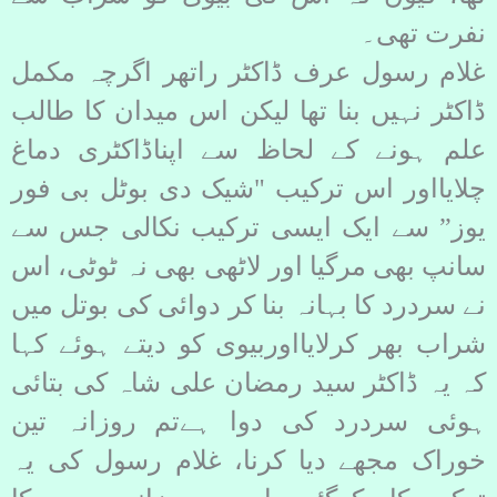
نفرت تھی۔
غلام رسول عرف ڈاکٹر راتھر اگرچہ مکمل
ڈاکٹر نہیں بنا تھا لیکن اس میدان کا طالب
علم ہونے کے لحاظ سے اپناڈاکٹری دماغ
چلایااور اس ترکیب "شیک دی بوٹل بی فور
یوز” سے ایک ایسی ترکیب نکالی جس سے
سانپ بھی مرگیا اور لاٹھی بھی نہ ٹوٹی، اس
نے سردرد کا بہانہ بنا کر دوائی کی بوتل میں
شراب بھر کرلایااوربیوی کو دیتے ہوئے کہا
کہ یہ ڈاکٹر سید رمضان علی شاہ کی بتائی
ہوئی سردرد کی دوا ہےتم روزانہ تین
خوراک مجھے دیا کرنا، غلام رسول کی یہ