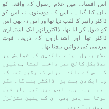
اس افسانے میں غلام رسول کے واقعہ کو
بیان کیا گیا ہے اس کے دوستوں نے اس کو
ڈاکٹر راتھر کا لقب دیا تھااور اس نے بھی اس
کو قبول کر لیا تھا، ڈاکٹرراتھر ایک اشتہاری
ڈاکٹر تھا اور اشتہاروں کے ذریعے قوتِ
مردمی کی دوائیں بیچتا تھا۔
غلام رسول اپنے والدین کی خواہش پر
میڈیکل کالج میں داخلہ لیتا ہے کیوں
کہ اس کے والد اوراس کو یقین تھا کہ
وہ ایک دن بہت بڑا ڈاکٹر بنے گا۔ مگر
ایم۔ بی۔ بی۔ ایس میں تین بار فیل
ہوتا ہے پھر بھی ان کے یقین متزلزل
نہیں ہوتے ہیں۔