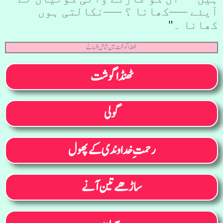
آیئے –––کھانا ؟ –––نکالتی ہوں
کھانا ۔
"
ٹھنڈا گوشت میں شامل افسانے
ٹھنڈا گوشت
گولی
رحمتِ خداوندی کے پھول
ساڑھے تین آنے