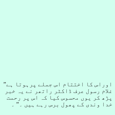
اوراس کا اختتام اس جملے پرہوتا ہے”
غلام رسول عرف ڈاکٹر راتھر نے یہ خبر
پڑھ کر یوں محسوس کیا کہ اس پر رحمت
خدا وندی کے پھول برس رہے ہیں
۔
” ۔