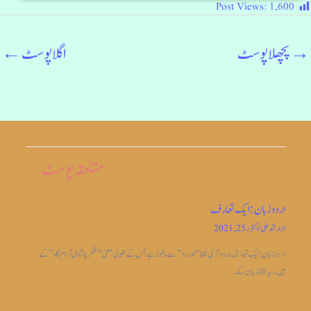
Post Views:
1,600
→
پچھلا پوسٹ
اگلا پوسٹ
←
متلعقہ پوسٹ
اردو زبان: ایک تعارف
از
ارشد علی
/
اکتوبر 25, 2021
اردو زبان: ایک تعارف اردو ترکی لفظ "اوردو” سے ماخوذ ہے جس کے لغوی معنی "لشکریا شاہی آرام گاہ” کے
ہیں۔ یہ لفظ زبان کے…