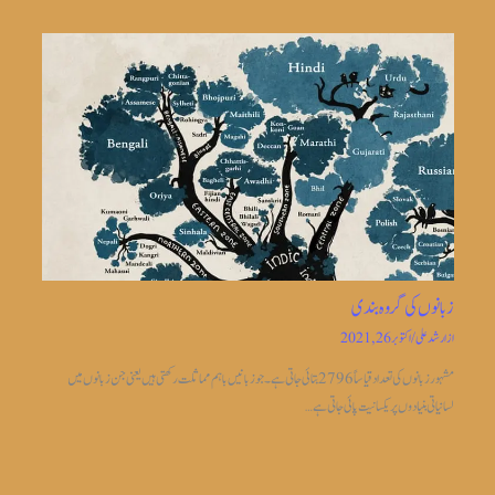
زبانوں کی گروہ بندی
از
ارشد علی
/
اکتوبر 26, 2021
مشہور زبانوں کی تعداد قیاساً2796 بتائی جاتی ہے ۔جو زبانیں باہم مماثلت رکھتی ہیں یعنی جن زبانوں میں
لسانیاتی بنیادوں پر یکسانیت پائی جاتی ہے…