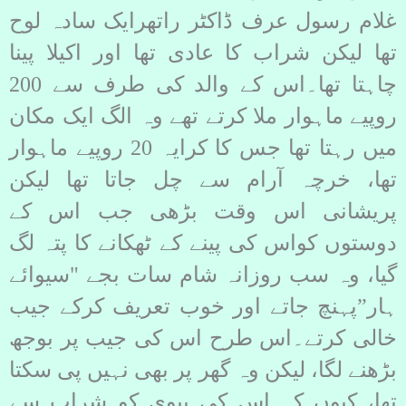
غلام رسول عرف ڈاکٹر راتھرایک سادہ لوح
تھا لیکن شراب کا عادی تھا اور اکیلا پینا
چاہتا تھا۔اس کے والد کی طرف سے 200
روپیے ماہوار ملا کرتے تھے وہ الگ ایک مکان
میں رہتا تھا جس کا کرایہ 20 روپیے ماہوار
تھا، خرچہ آرام سے چل جاتا تھا لیکن
پریشانی اس وقت بڑھی جب اس کے
دوستوں کواس کی پینے کے ٹھکانے کا پتہ لگ
گیا، وہ سب روزانہ شام سات بجے "سیوائے
ہار”پہنچ جاتے اور خوب تعریف کرکے جیب
خالی کرتے۔اس طرح اس کی جیب پر بوجھ
بڑھنے لگا، لیکن وہ گھر پر بھی نہیں پی سکتا
تھا، کیوں کہ اس کی بیوی کو شراب سے