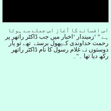
اس افسانے کا آغاز اس جملے سے ہوتا
ہے "
‘
زمیندار ‘اخبار میں جب ڈاکٹر راتھر پر
رحمت خداوندی کےپھول برستے تھے تو یار
دوستوں نے غلام رسول کا نام ڈاکٹر راتھر
رکھ دیا تھا
۔
"۔