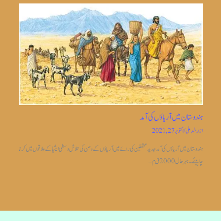
ہندوستان میں آریاؤں کی آمد
از
ارشد علی
/
اکتوبر 27, 2021
ہندوستان میں آریاؤں کی آمد جدیدمحققین کی رائے میں آریاؤں کے وطن کی تلاش وسطی ایشیا کے علاقوں میں کرنا
چاہیئے۔بہر حال 2000 ق م…