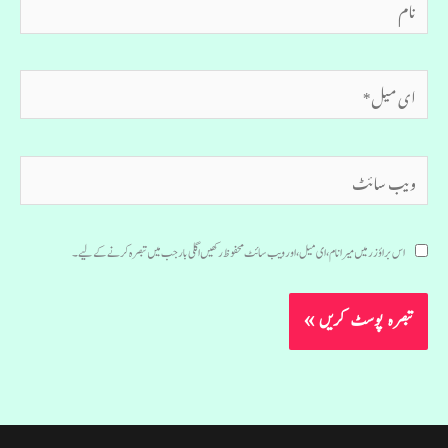
ای
میل*
ویب
سائٹ
اس براؤزر میں میرا نام، ای میل، اور ویب سائٹ محفوظ رکھیں اگلی بار جب میں تبصرہ کرنے کےلیے۔