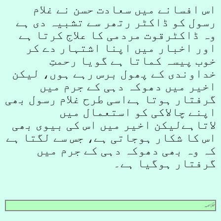
اس افسانے میں سعادت حسن نے غلام
رسول کو ڈاکٹر رتھر سے تشبیہ دی ہے
وہ ڈاکٹرقوت مردمی کا علاج کرتا ہے
اور اخبار میں اپنا اشتہار دے کر
خوب پیسہ کماتا ہے گویا رحمتِ
خداوندی کے پھول برس رہے ہوں، لیکن
اخیر میں دھوکہ دہی کے جرم میں
گرفتار ہوتا ہےاسی طرح غلام رسول بھی
اپنے چالاکی کو استعمال میں
لاتاہےلیکن اخیر میں اس کی بیوی بھی
اس کا شکار ہوجاتی ہے، جس سے لگتا ہے
کہ وہ بھی دھوکہ دہی کے جرم میں
گرفتار ہوگیا ہے۔
خلاصہ