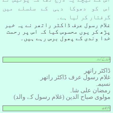
اس کو دھوکا دہی کے سلسلے میں
گرفتار کر لیا ہے۔
غلام رسول عرف ڈاکٹر راتھر نے یہ خبر
پڑھ کر یوں محسوس کیا کہ اس پر رحمت
خدا وندی کے پھول برس رہے ہیں۔
افسانہ کے کردار
ڈاکٹر راتھر
غلام رسول عرف ڈاکٹر راتھر
نسیمہ
رمضان علی شاہ
مولوی صباح الدین (غلام رسول کے والد)
اہم نکات