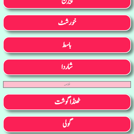
پیرن
خورشٹ
باسط
شاردا
خلاصہ
ٹھنڈا گوشت
گولی