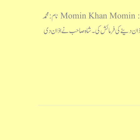
مومن خاں مومنؔ : حیات و خدمات Momin Khan Momin : Hayat-O-Khidmat https://youtu.be/tiEmhlHbrS8 نام: محمد
 اذان دینے کی فرمائش کی۔ شاہ صاحب نے اذان دی