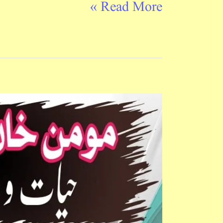
Read More »
Momin
Khan
Momin
:
Hayat-
O-