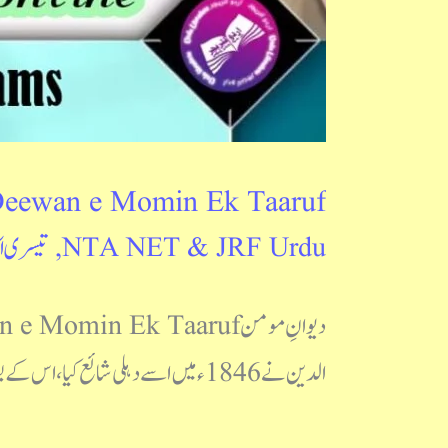
eewan e Momin Ek Taaruf
NTA NET & JRF Urdu
,
تیسری ا
الدین نے 1846ء میں اسے دہلی شائع کیا، اس کے بعد دوسرا ایڈیشن عبدالرحمٰن آہی نے ترتیب دیا اور اس میں وہ کلام بھی شامل کردیا جو […]