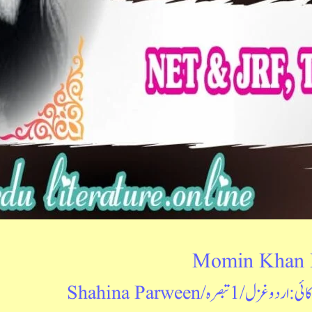
Momin Khan 
کائی: اردو غزل
/
1 تبصرہ
/
Shahina Parween