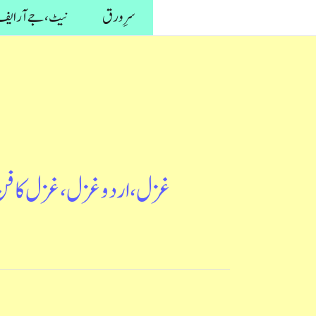
واد
سرِ ورق
نیٹ، جے آر ایف 
ر
ائیں۔
غزل، اردو غزل، غزل کا فن، 