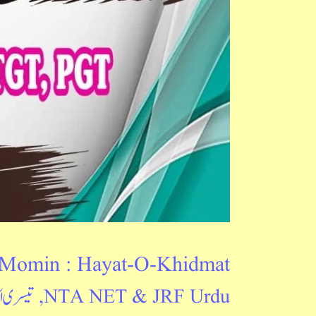
Khidmat
Momin : Hayat-O-Khidmat
NTA NET & JRF Urdu
,
تیسری ا