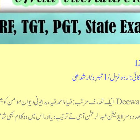
D
کائی: اردو غزل
/
1 تبصرہ
/
ارشد علی