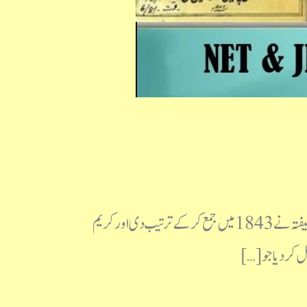
دیوانِ مومن Deewan e Momin Ek Taaruf ایک تعارف مرتب : ضیاء احمد ضیاء بدایونی دیوان مومن کو شیفتہ نے 1843 میں جمع کرکے ترتیب دی اور کریم