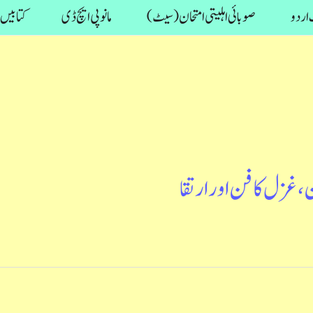
اردو
صوبائی اہلیتی امتحان (سیٹ)
مانو پی ایچ ڈی
کتابیں
غزل کا فن اور ارتقا