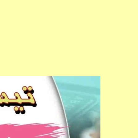
Diwan
e
Ghalib:
Radeef