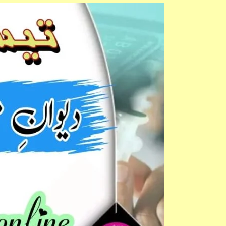
Deewan
e
Momin
Ek
Taaruf