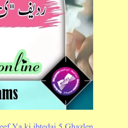
Ya
ki
ibtedai
5
Ghazlen
ef Ya ki ibtedai 5 Ghazlen