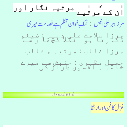
اردو کے اہم مرثیہ نگار اور
ان کے مرثیے
مرزا ببر علی انیس
نمکِ خوان تکلم ہے فصاحت میری
:
مرزا سلامت علی دبیر : ضیغم
ڈکارتا ہوا نکلا کچھا ر سے
مرزا غالب : مرثیہ ء غالب
جمیل مظہری : جنبش سے میرے
خامہ ء افسوں طراز کی
تیسری اکائی : اردو غزل
غزل کا فن اور ارتقا