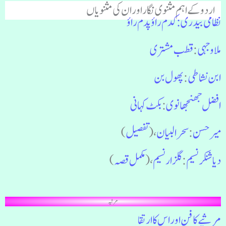
اردو کے اہم مثنوی نگار اور ان کی مثنویاں
نظامی بیدری : کدم راؤ پدم راؤ
ملا وجہی
:
قطب مشتری
ابن نشاطی
:
پھول بن
افضل جھنجھانوی
:
بکٹ کہانی
میر حسن
:
سحرالبیان
، (
تفصیل
)
دیاشنکر نسیم
:
گلزار نسیم
، (
مکمل قصہ
)
مرثیہ
مرثیے کا فن اور اس کا ارتقا