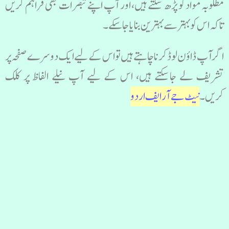
مطلوبہ مواد کو پڑھ سکتے ہیں، اور آپ اپنے تبصرات بھی فراہم کریں
تاکہ اس کو بہتر سے بہترین بنایا جاسکے۔
اگر آپ ڈاؤن لوڈ کرنا چاہتے ہیں تو اس کے لیے ایک دوسرے صفحہ پر
تشریف لے جاسکتے ہیں، اس کے لیے آپ نیلے الفاظ پر کلک
کریں۔
نیٹ جے آر ایف اردو