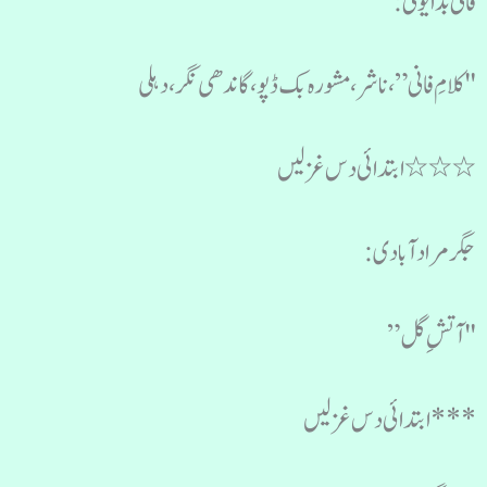
فانی بدایونی:
"کلامِ فانی”، ناشر، مشورہ بک ڈپو، گاندھی نگر، دہلی
٭٭٭ابتدائی دس غزلیں
جگر مرادآبادی:
"آتشِ گل”
***ابتدائی دس غزلیں