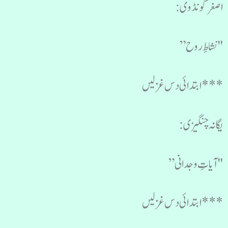
اصغر گونڈوی:
"نشاطِ روح”
***ابتدائی دس غزلیں
یگانہ چنگیزی:
"آیاتِ وجدانی”
***ابتدائی دس غزلیں