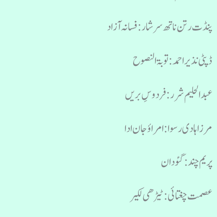
پنڈت رتن ناتھ سرشار : فسانہ آزاد
ڈپٹی نذیر احمد : توبۃ النصوح
عبد الحلیم شرر : فردوسِ بریں
مرزا ہادی رسوا : امراؤ جان ادا
پریم چند : گئودان
عصمت چغتائی : ٹیڑھی لکیر