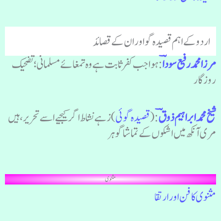
اردو کے اہم قصیدہ گو اور ان کے قصائد
مرزا محمد رفیع سوداؔ
: ہوا جب کفر ثابت ہے وہ تمغائے مسلمانی؛ تضحیک
روزگار
شیخ محمد ابراہیم ذوقؔ
: (
قصیدہ گوئی
) زہے نشاط اگر کیجیے اسے تحریر، ہیں
مری آنکھ میں اشکوں کے تماشا گوہر
مثنوی
مثنوی کا فن اور ارتقا