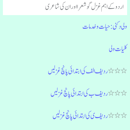
اردو کے اہم غزل گو شعرا اور ان کی شاعری
ولی دکنی :حیات و خدمات
کلیات ولی
٭٭٭
ردیف الف کی ابتدائی پانچ غزلیں
٭٭٭
ردیف ب کی ابتدائی پانچ غزلیں
٭٭٭
ردیف ی کی ابتدائی پانچ غزلیں