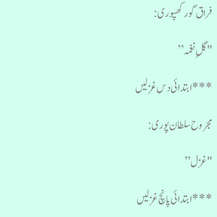
فراق گورکھپوری:
"گلِ نغمہ”
***ابتدائی دس غزلیں
مجروح سلطان پوری:
"غزل”
***ابتدائی پانچ غزلیں