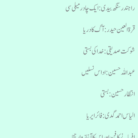
راجندر سنگھ بیدی : ایک چادر میلی سی
قرۃ العین حیدر : آگ کا دریا
شوکت صدیقی : خدا کی بستی
عبد اللہ حسین : اداس نسلیں
انتظار حسین : بستی
الیاس احمد گدی : فائر ایریا
افسانے کا فن اور اس کا آغاز و ارتقا