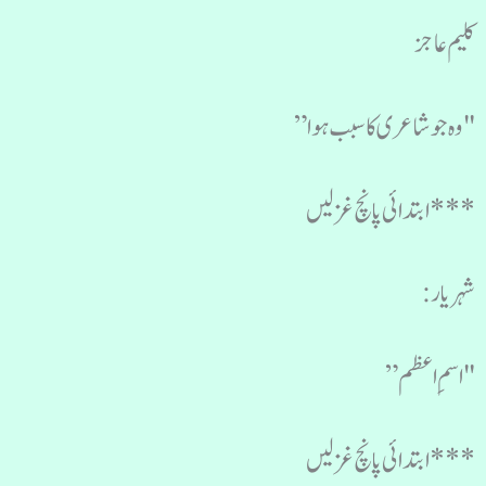
کلیم عاجز
"وہ جو شاعری کا سبب ہوا”
***ابتدائی پانچ غزلیں
شہر یار:
"اسمِ اعظم”
***ابتدائی پانچ غزلیں