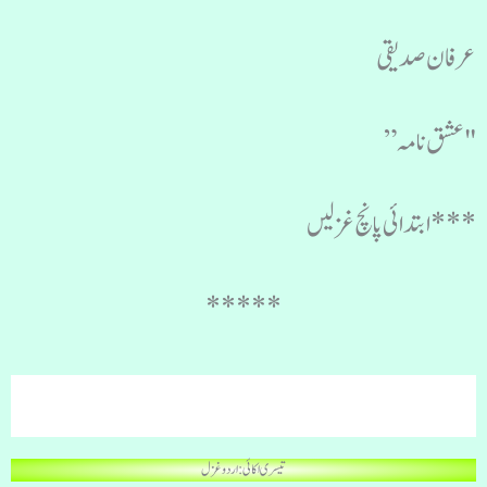
عرفان صدیقی
"عشق نامہ”
***ابتدائی پانچ غزلیں
*****
تیسری اکائی : اردو غزل