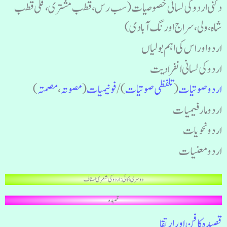
دکنی اردو کی لسانی خصوصیات (سب رس، قطب مشتری، قلی قطب
شاہ، ولی ، سراج اورنگ آبادی)
اردو اور اس کی اہم بولیاں
اردو کی لسانی انفرادیت
اردو صوتیات
(
تلفظی صوتیات
)/
فونیمیات
(
مصوتہ
،
مصمتہ
)
اردو مارفیمیات
اردو نحویات
اردو معنیات
دوسری اکائی : اردو کی شعری اصناف
قصیدہ
قصیدہ کا فن اور ارتقا