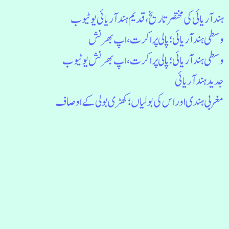
ہند آریائی کی مختصر تاریخ، قدیم ہند آریائی یوٹیوب
وسطی ہند آریائی ؛ پالی پراکرت، اپ بھرنش
وسطی ہند آریائی ؛ پالی پراکرت، اپ بھرنش یوٹیوب
جدید ہند آریائی
مغربی ہندی اور اس کی بولیاں؛ کھڑی بولی کے اوصاف