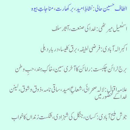
الطاف حسین حالی
:
نشاطِ امید
،
برکھا رت
،
مناجاتِ بیوہ
اسمٰعیل میرٹھی: خدا کی صنعت، آثار سلف
اکبر الہ آبادی: فرضی لطیفہ، برق کلیسا، دربارِ دہلی
برج نرائن چکبست: رامائن کا آخری سین، خاکِ ہند، حبِ وطن
علامہ اقبال: لالہ صحرائی، شعاعِ امید، ساقی نامہ، ذوق و شوق، لینن
خدا کے حضور میں
جوش ملیح آبادی: کسان، جنگل کی شہزادی، شکست زنداں کا خواب