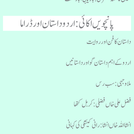
پانچویں اکائی : اردو داستان اور ڈراما
داستان کا فن اور روایت
اردو کے اہم داستان گو اور داستانیں
ملا وجہی: سب رس
فضل علی خاں فضلی : کربل کتھا
انشااللہ خاں انشا : رانی کیتکی کی کہانی