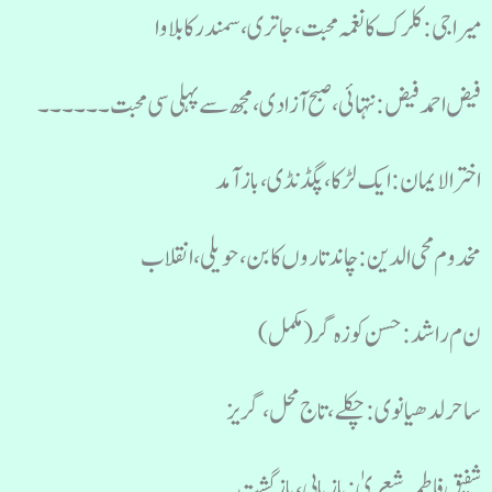
میراجی: کلرک کا نغمہ محبت، جاتری، سمندر کا بلاوا
فیض احمد فیض: نتہائی، صبح آزادی، مجھ سے پہلی سی محبت ۔۔۔۔۔۔
اخترالایمان: ایک لڑکا، پگڈنڈی، باز آمد
مخدوم محی الدین: چاند تاروں کا بن، حویلی، انقلاب
ن م راشد: حسن کوزہ گر (مکمل)
ساحر لدھیانوی: چکلے، تاج محل، گریز
شفیق فاطمہ شعریٰ: بازیابی، بازگشت