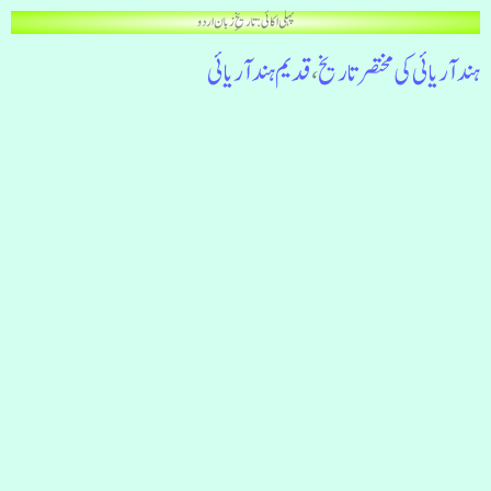
پہلی اکائی: تاریخِ زبان اردو
ہند آریائی کی مختصر تاریخ
،
قدیم ہند آریائی