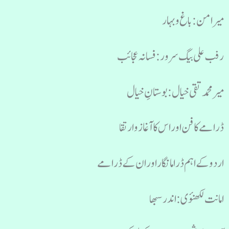
میر امن : باغ و بہار
رفب علی بیگ سرور : فسانہ عجائب
میر محمد تقی خیال : بوستانِ خیال
ڈرامے کا فن اور اس کا آغاز و ارتقا
اردو کے اہم ڈراما نگار اور ان کے ڈرامے
امانت لکھنؤی : اندر سبھا