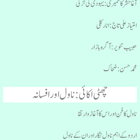
آغا حشر کاشمیری : یہودی کی لڑکی
امتیاز علی تاج : انار کلی
حبیب تنویر : آگرہ بازار
محمد حسن : ضحاک
چھٹی اکائی : ناول اور افسانہ
ناول کا فن اور اس کا آغاز و ارتقا
اردو کے اہم ناول نگار اور ان کے ناول