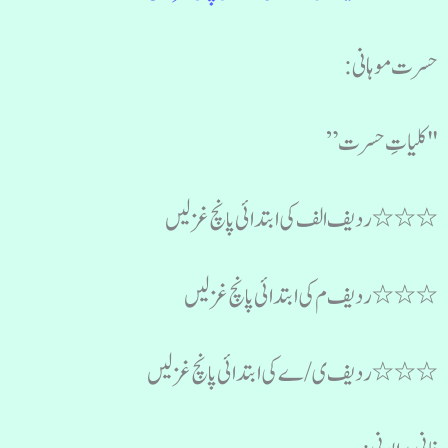
حسرت موہانی:
"کلیاتِ حسرت”
٭٭٭ردیف الف کی ابتدائی پانچ غزلیں
٭٭٭ردیف م کی ابتدائی پانچ غزلیں
٭٭٭ردیف ی/ے کی ابتدائی پانچ غزلیں