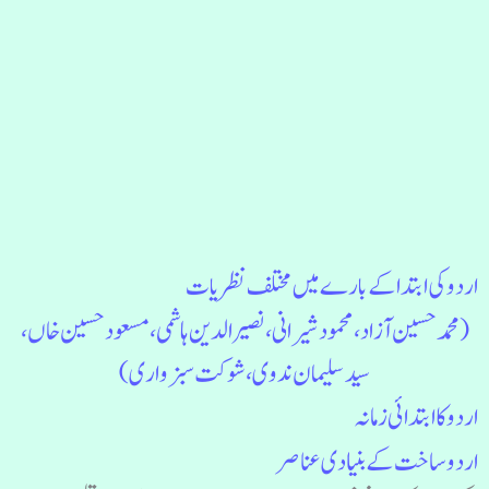
اردو کی ابتدا کے بارے میں مختلف نظریات
(محمد حسین آزاد، محمود شیرانی، نصیرالدین ہاشمی، مسعود حسین خاں،
سیدسلیمان ندوی، شوکت سبزواری)
اردو کا ابتدائی زمانہ
اردو ساخت کے بنیادی عناصر