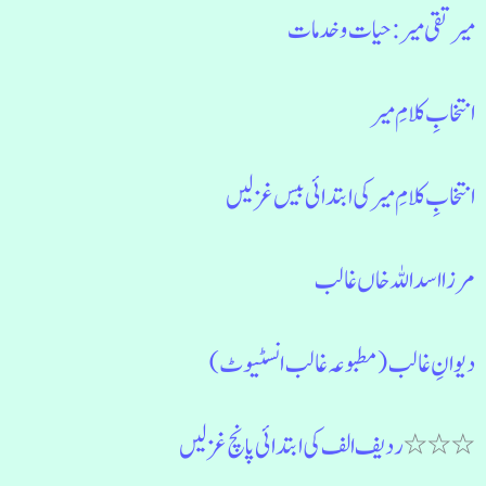
میر تقی میر: حیات و خدمات
انتخابِ کلامِ میر
انتخابِ کلامِ میر کی ابتدائی بیس غزلیں
مرزا اسد اللہ خاں غالب
دیوانِ غالب (مطبوعہ غالب انسٹیوٹ)
٭٭٭
ردیف الف کی ابتدائی پانچ غزلیں