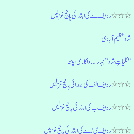
٭٭٭
ردیف ے کی ابتدائی پانچ غزلیں
شاد عظیم آبادی
"کلیاتِ شاد” بہار اردو اکادمی، پٹنہ
٭٭٭
ردیف الف کی ابتدائی پانچ غزلیں
٭٭٭
ردیف ب کی ابتدائی پانچ غزلیں
٭٭٭
ردیف ی/ے کی ابتدائی پانچ غزلیں