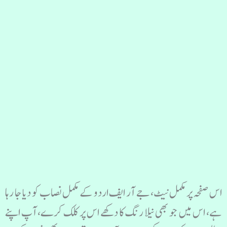
اس صفحہ پر مکمل نیٹ، جے آر ایف اردو کے مکمل نصاب کو دیا جا رہا
ہے، اس میں جو بھی نیلا رنگ کا دکھے اس پر کلک کرے، آپ اپنے